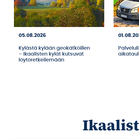
05.08.2026
01.08.2
Kylästä kylään geokätköillen
Palvelul
– Ikaalisten kylät kutsuvat
aikatau
löytöretkeilemään
Ikaalis