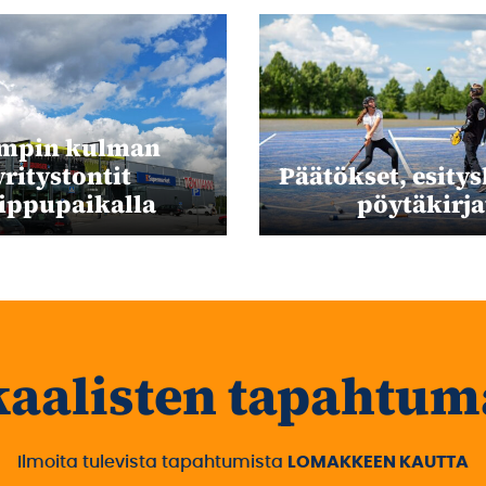
mpin kulman
yritystontit
Päätökset, esitysl
ippupaikalla
pöytäkirja
kaalisten tapahtum
Ilmoita tulevista tapahtumista
LOMAKKEEN KAUTTA