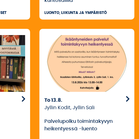
kuntosalilla
SET
LUONTO, LIIKUNTA JA YMPÄRISTÖ
To 13.8.
Jyllin Kodit, Jyllin Sali
Palvelupolku toimintakyvyn
heikentyessä -luento