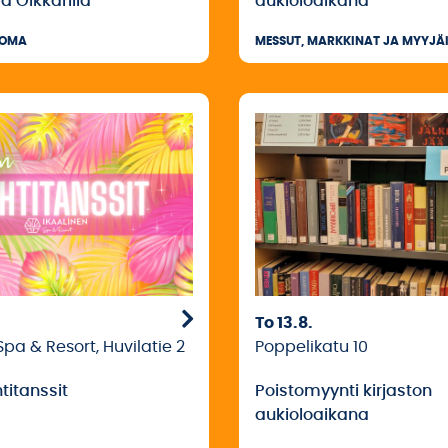
ä Olkkarilla
aukioloaikana
UOMA
MESSUT, MARKKINAT JA MYYJÄI
To 13.8.
Spa & Resort, Huvilatie 2
Poppelikatu 10
titanssit
Poistomyynti kirjaston
aukioloaikana