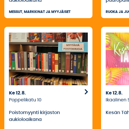
puuropäiv
aukioloaikana
MESSUT, MARKKINAT JA MYYJÄISET
RUOKA JA J
Ke 12.8.
Ke 12.8.
Poppelikatu 10
Ikaalinen 
Poistomyynti kirjaston
Kesän Täh
aukioloaikana