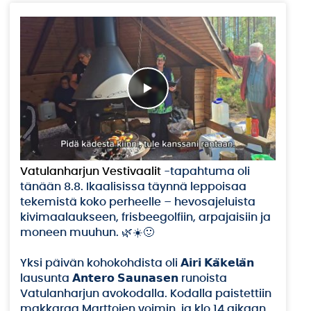
Vatulanharjun Vestivaalit
-tapahtuma oli
tänään 8.8. Ikaalisissa täynnä leppoisaa
tekemistä koko perheelle – hevosajeluista
kivimaalaukseen, frisbeegolfiin, arpajaisiin ja
moneen muuhun. 🌿☀️🙂
Yksi päivän kohokohdista oli 𝗔𝗶𝗿𝗶 𝗞𝗮̈𝗸𝗲𝗹𝗮̈𝗻
lausunta 𝗔𝗻𝘁𝗲𝗿𝗼 𝗦𝗮𝘂𝗻𝗮𝘀𝗲𝗻 runoista
Vatulanharjun avokodalla. Kodalla paistettiin
makkaraa Marttojen voimin, ja klo 14 aikaan