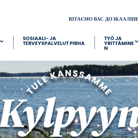
ВІТАЄМО ВАС ДО ІКААЛІН
SOSIAALI- JA
TYÖ JA
TERVEYSPALVELUT PIRHA
YRITTÄMINE
N