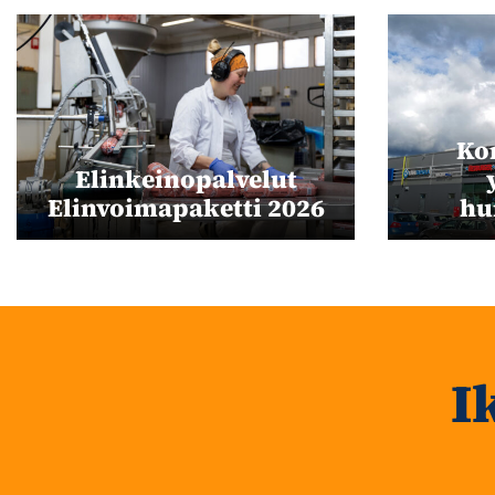
Ko
Elinkeinopalvelut
Elinvoimapaketti 2026
hu
I