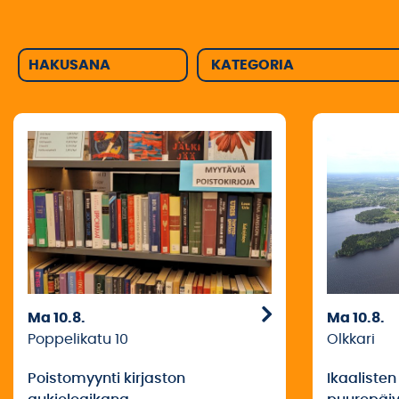
Ma 10.8.
Ma 10.8.
Olkkari
Poppelikatu 10
Ikaaliste
Poistomyynti kirjaston