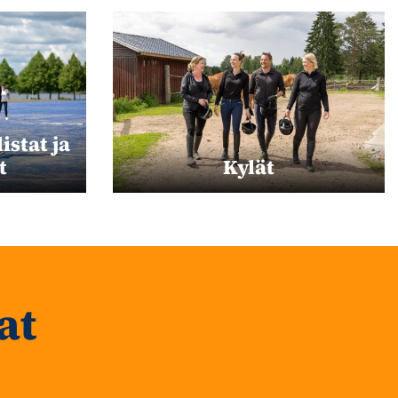
istat ja
t
Kylät
at