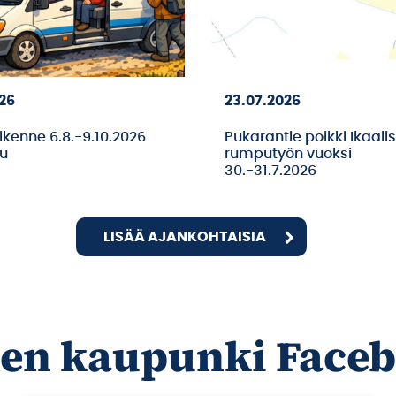
026
23.07.2026
iikenne 6.8.-9.10.2026
Pukarantie poikki Ikaali
lu
rumputyön vuoksi
30.-31.7.2026
LISÄÄ AJANKOHTAISIA
ten kaupunki Face