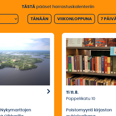
TÄSTÄ
pääset harrastuskalenteriin
TÄNÄÄN
VIIKONLOPPUNA
7 PÄIV
Ti 11.8.
Poppelikatu 10
n Nykymarttojen
Poistomyynti kirjaston