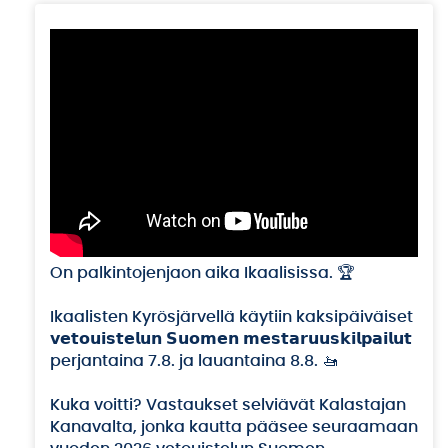
On palkintojenjaon aika Ikaalisissa. 🏆
Ikaalisten Kyrösjärvellä käytiin kaksipäiväiset
𝘃𝗲𝘁𝗼𝘂𝗶𝘀𝘁𝗲𝗹𝘂𝗻 𝗦𝘂𝗼𝗺𝗲𝗻 𝗺𝗲𝘀𝘁𝗮𝗿𝘂𝘂𝘀𝗸𝗶𝗹𝗽𝗮𝗶𝗹𝘂𝘁
perjantaina 7.8. ja lauantaina 8.8. 🚤
Kuka voitti? Vastaukset selviävät Kalastajan
Kanavalta, jonka kautta pääsee seuraamaan