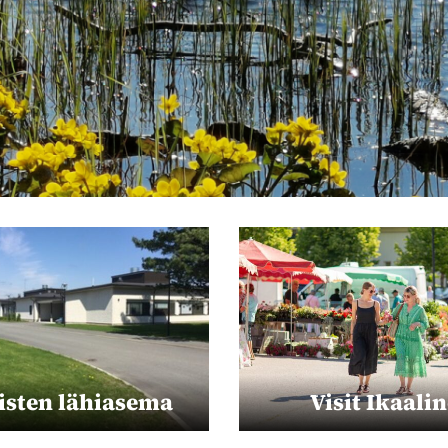
isten lähiasema
Visit Ikaali