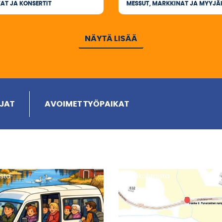
KAT JA KONSERTIT
MESSUT, MARKKINAT JA MYYJÄI
NÄYTÄ LISÄÄ
RJAT
AVOIMET TYÖPAIKAT
sta
Ajankohtaista