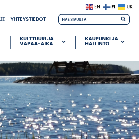
FI
EN
UK
ЕН
YHTEYSTIEDOT
KULTTUURI JA
KAUPUNKI JA
VAPAA-AIKA
HALLINTO