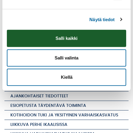
tulotiedot maksun tarkistamista varten. Tulojen
noustessa on kunnalla asiakasmaksulain mukaan
Näytä tiedot
oikeus tarkistaa tulot takautuvasti. Perheen
toimittaessa tulotietonsa tarkistetaan maksu
vastaamaan perheen ansioita. Tarkistus tehdään
Salli kaikki
aina ilmoitusta seuraavan kalenterikuukauden
alusta ja nämä muutokset ovat voimassa
vähintään 3 kuukautta.
Salli valinta
Kiellä
VARHAISKASVATUS
AJANKOHTAISET TIEDOTTEET
ESIOPETUSTA TÄYDENTÄVÄ TOIMINTA
KOTIHOIDON TUKI JA YKSITYINEN VARHAISKASVATUS
LIIKKUVA PERHE IKAALISISSA