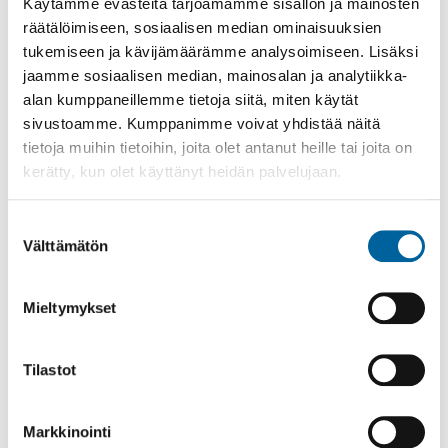
Käytämme evästeitä tarjoamamme sisällön ja mainosten
Pääoma-, osinko-, korko-, vuokra- ja metsätulot
räätälöimiseen, sosiaalisen median ominaisuuksien
tukemiseen ja kävijämäärämme analysoimiseen. Lisäksi
Verotuspäätös viimeksi valmistuneesta
jaamme sosiaalisen median, mainosalan ja analytiikka-
verotuksesta
alan kumppaneillemme tietoja siitä, miten käytät
(löytyy
www.omavero.fi
> Toiminnot >
sivustoamme. Kumppanimme voivat yhdistää näitä
Yhteydenpito > Päätökset ja kirjeet >
tietoja muihin tietoihin, joita olet antanut heille tai joita on
Postilaatikko tai Arkisto)
kerätty, kun olet käyttänyt heidän palvelujaan.
Selvitys osinko- ja korkotuloista
Selvitys vuokratuloista
Suostumuksen
Selvitys metsän määrästä (ha) sekä sen
Välttämätön
valinta
sijaintikunnasta
Tulotietojen ilmoittaminen asiakasmaksun
Mieltymykset
määrittämiseksi
Tulotietojen tarkistaminen
Tilastot
Mikäli asiakasmaksun perusteena olevat
yhteenlasketut kuukausitulot muuttuvat vähintään
Markkinointi
10% on perhe velvollinen toimittamaan uudet