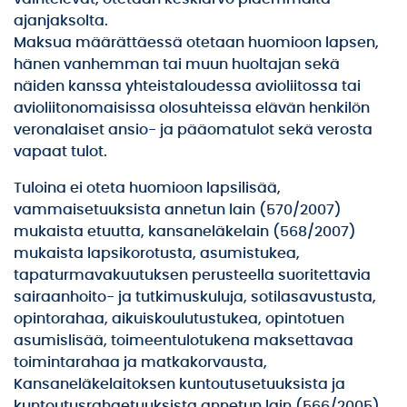
ajanjaksolta.
Maksua määrättäessä otetaan huomioon lapsen,
hänen vanhemman tai muun huoltajan sekä
näiden kanssa yhteistaloudessa avioliitossa tai
avioliitonomaisissa olosuhteissa elävän henkilön
veronalaiset ansio- ja pääomatulot sekä verosta
vapaat tulot.
Tuloina ei oteta huomioon lapsilisää,
vammaisetuuksista annetun lain (570/2007)
mukaista etuutta, kansaneläkelain (568/2007)
mukaista lapsikorotusta, asumistukea,
tapaturmavakuutuksen perusteella suoritettavia
sairaanhoito- ja tutkimuskuluja, sotilasavustusta,
opintorahaa, aikuiskoulutustukea, opintotuen
asumislisää, toimeentulotukena maksettavaa
toimintarahaa ja matkakorvausta,
Kansaneläkelaitoksen kuntoutusetuuksista ja
kuntoutusrahaetuuksista annetun lain (566/2005)