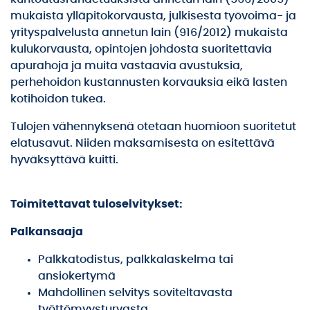
mukaista ylläpitokorvausta, julkisesta työvoima- ja
yrityspalvelusta annetun lain (916/2012) mukaista
kulukorvausta, opintojen johdosta suoritettavia
apurahoja ja muita vastaavia avustuksia,
perhehoidon kustannusten korvauksia eikä lasten
kotihoidon tukea.
Tulojen vähennyksenä otetaan huomioon suoritetut
elatusavut. Niiden maksamisesta on esitettävä
hyväksyttävä kuitti.
Toimitettavat tuloselvitykset:
Palkansaaja
Palkkatodistus, palkkalaskelma tai
ansiokertymä
Mahdollinen selvitys soviteltavasta
työttömyysturvasta