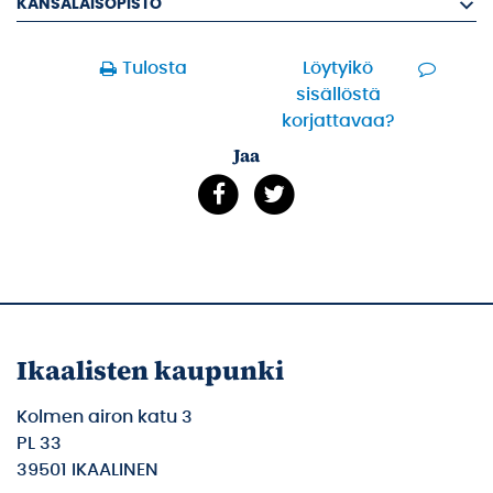
KANSALAISOPISTO
Tulosta
Löytyikö
sisällöstä
korjattavaa?
Jaa
Ikaalisten kaupunki
Kolmen airon katu 3
PL 33
39501 IKAALINEN