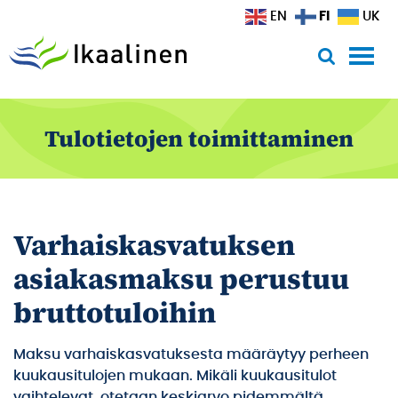
Siirry sisältöön
FI
EN
UK
Tulotietojen toimittaminen
Varhaiskasvatuksen
asiakasmaksu perustuu
bruttotuloihin
Maksu varhaiskasvatuksesta määräytyy perheen
kuukausitulojen mukaan. Mikäli kuukausitulot
vaihtelevat, otetaan keskiarvo pidemmältä