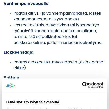
Vanhempainvapaalla
Päätös äitiys- ja vanhempainrahasta, lasten
kotihoidontuesta tai isyysrahasta
Jos teet osittaista työviikkoa tai lyhennettyä
työpäivää vanhempainrahajakson aikana,
toimita lisäksi palkkatodistus tai
palkkalaskelma, josta ilmenee ansiokertymä
Eläkkeensaaja
Päätös eläkkeestä, myös lapsen (esim. perhe-
eläke)
Yrittäjä
Verotuspäätös viimeksi valmistuneesta
verotuksesta (löytyy
www.omavero.fi
>
Toiminnot > Yhteydenpito > Päätökset ja kirjeet
Tämä sivusto käyttää evästeitä
> Postilaatikko tai Arkisto)