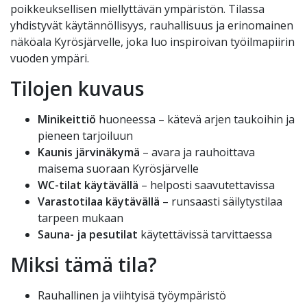
poikkeuksellisen miellyttävän ympäristön. Tilassa
yhdistyvät käytännöllisyys, rauhallisuus ja erinomainen
näköala Kyrösjärvelle, joka luo inspiroivan työilmapiirin
vuoden ympäri.
Tilojen kuvaus
Minikeittiö
huoneessa – kätevä arjen taukoihin ja
pieneen tarjoiluun
Kaunis järvinäkymä
– avara ja rauhoittava
maisema suoraan Kyrösjärvelle
WC-tilat käytävällä
– helposti saavutettavissa
Varastotilaa käytävällä
– runsaasti säilytystilaa
tarpeen mukaan
Sauna- ja pesutilat
käytettävissä tarvittaessa
Miksi tämä tila?
Rauhallinen ja viihtyisä työympäristö