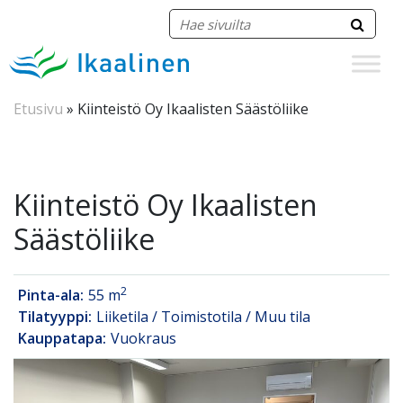
Siirry sisältöön
Etusivu
»
Kiinteistö Oy Ikaalisten Säästöliike
Kiinteistö Oy Ikaalisten
Säästöliike
2
Pinta-ala:
55 m
Tilatyyppi:
Liiketila / Toimistotila / Muu tila
Kauppatapa:
Vuokraus