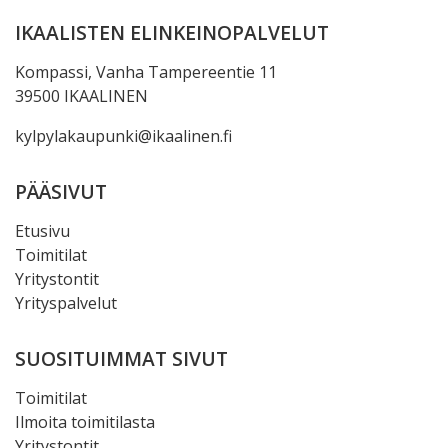
IKAALISTEN ELINKEINOPALVELUT
Kompassi, Vanha Tampereentie 11
39500 IKAALINEN
kylpylakaupunki@ikaalinen.fi
PÄÄSIVUT
Etusivu
Toimitilat
Yritystontit
Yrityspalvelut
SUOSITUIMMAT SIVUT
Toimitilat
Ilmoita toimitilasta
Yritystontit