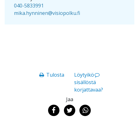
040-5833991
mika.hynninen@visiopolku.fi
Tulosta
Löytyikö
sisällöstä
korjattavaa?
Jaa