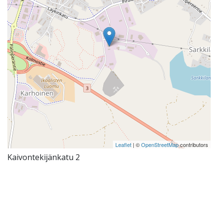
Leaflet
| ©
OpenStreetMap
contributors
Kaivontekijänkatu 2