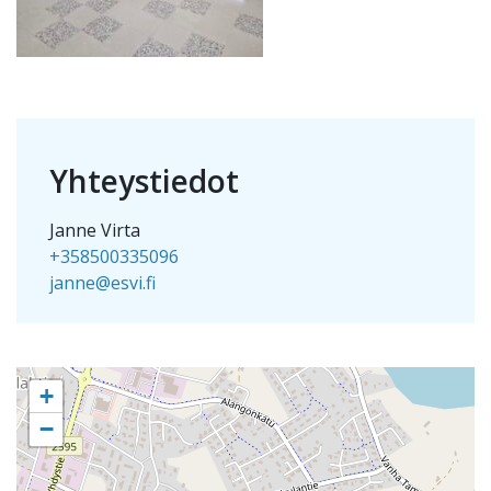
Yhteystiedot
Janne Virta
+358500335096
janne@esvi.fi
+
−