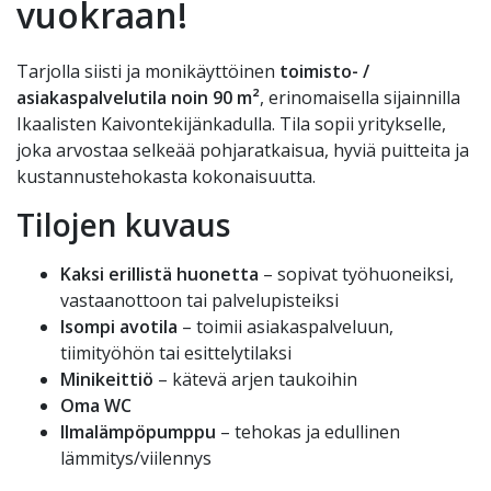
vuokraan!
Tarjolla siisti ja monikäyttöinen
toimisto- /
asiakaspalvelutila noin 90 m²
, erinomaisella sijainnilla
Ikaalisten Kaivontekijänkadulla. Tila sopii yritykselle,
joka arvostaa selkeää pohjaratkaisua, hyviä puitteita ja
kustannustehokasta kokonaisuutta.
Tilojen kuvaus
Kaksi erillistä huonetta
– sopivat työhuoneiksi,
vastaanottoon tai palvelupisteiksi
Isompi avotila
– toimii asiakaspalveluun,
tiimityöhön tai esittelytilaksi
Minikeittiö
– kätevä arjen taukoihin
Oma WC
Ilmalämpöpumppu
– tehokas ja edullinen
lämmitys/viilennys