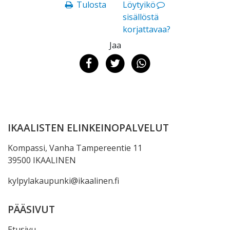
Tulosta
Löytyikö
sisällöstä
korjattavaa?
Jaa
IKAALISTEN ELINKEINOPALVELUT
Kompassi, Vanha Tampereentie 11
39500 IKAALINEN
kylpylakaupunki@ikaalinen.fi
PÄÄSIVUT
Etusivu