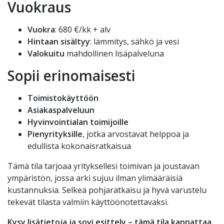
Vuokraus
Vuokra
: 680 €/kk + alv
Hintaan sisältyy
: lämmitys, sähkö ja vesi
Valokuitu
mahdollinen lisäpalveluna
Sopii erinomaisesti
Toimistokäyttöön
Asiakaspalveluun
Hyvinvointialan toimijoille
Pienyrityksille
, jotka arvostavat helppoa ja
edullista kokonaisratkaisua
Tämä tila tarjoaa yrityksellesi toimivan ja joustavan
ympäristön, jossa arki sujuu ilman ylimääräisiä
kustannuksia. Selkeä pohjaratkaisu ja hyvä varustelu
tekevät tilasta valmiin käyttöönotettavaksi.
Kysy lisätietoja ja sovi esittely – tämä tila kannattaa