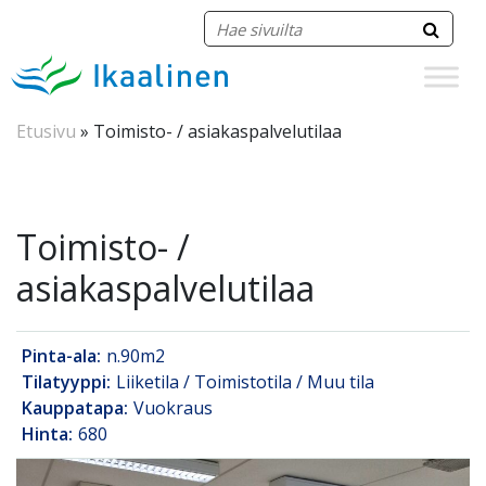
Siirry sisältöön
Etusivu
»
Toimisto- / asiakaspalvelutilaa
Toimisto- /
asiakaspalvelutilaa
Pinta-ala:
n.90m2
Tilatyyppi:
Liiketila / Toimistotila / Muu tila
Kauppatapa:
Vuokraus
Hinta:
680