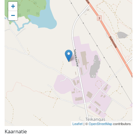
+
−
Leaflet
| ©
OpenStreetMap
contributors
Kaarnatie