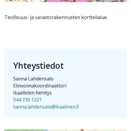
Teollisuus- ja varastorakennusten korttelialue.
Yhteystiedot
Sanna Lahdensalo
Elinvoimakoordinaattori
Ikaalisten Kehitys
044 730 1221
sanna.lahdensalo@ikaalinen.fi