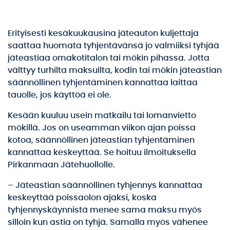
Erityisesti kesäkuukausina jäteauton kuljettaja
saattaa huomata tyhjentävänsä jo valmiiksi tyhjää
jäteastiaa omakotitalon tai mökin pihassa. Jotta
välttyy turhilta maksuilta, kodin tai mökin jäteastian
säännöllinen tyhjentäminen kannattaa laittaa
tauolle, jos käyttöä ei ole.
Kesään kuuluu usein matkailu tai lomanvietto
mökillä. Jos on useamman viikon ajan poissa
kotoa, säännöllinen jäteastian tyhjentäminen
kannattaa keskeyttää. Se hoituu ilmoituksella
Pirkanmaan Jätehuollolle.
– Jäteastian säännöllinen tyhjennys kannattaa
keskeyttää poissaolon ajaksi, koska
tyhjennyskäynnistä menee sama maksu myös
silloin kun astia on tyhjä. Samalla myös vähenee