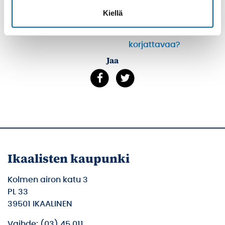
Kiellä
Tulosta
Löytyikö
sisällöstä
korjattavaa?
Jaa
Ikaalisten kaupunki
Kolmen airon katu 3
PL 33
39501 IKAALINEN
Vaihde: (03) 45 011