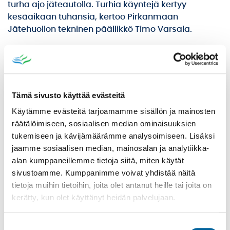
turha ajo jäteautolla. Turhia käyntejä kertyy
kesäaikaan tuhansia, kertoo Pirkanmaan
Jätehuollon tekninen päällikkö Timo Varsala.
Ilmoitus keskeyttämisestä kannattaa tehdä myös
silloin, jos on tilannut mökille tyhjennyksen koko
kesän ajaksi, mutta suunnitelmat muuttuvat.
Tämä sivusto käyttää evästeitä
– On esimerkiksi suunniteltu ja sovittu tyhjennykset
kesä-syyskuuksi, mutta suunnitelmat muuttuvat ja
Käytämme evästeitä tarjoamamme sisällön ja mainosten
mökkikausi alkaakin vasta heinäkuussa ja päättyy
räätälöimiseen, sosiaalisen median ominaisuuksien
jo elokuussa. Kun ilmoittaa tästä meille, säästyy
tukemiseen ja kävijämäärämme analysoimiseen. Lisäksi
maksuilta eikä kuljettaja käy turhaan
jaamme sosiaalisen median, mainosalan ja analytiikka-
kolistelemassa tyhjää astiaa, sanoo Timo Varsala.
alan kumppaneillemme tietoja siitä, miten käytät
sivustoamme. Kumppanimme voivat yhdistää näitä
Tyhjennysten keskeytyksen voi tehdä verkossa
tietoja muihin tietoihin, joita olet antanut heille tai joita on
osoitteessa
https://pjhoy.fi/ilmoita-jatehuollon-
kerätty, kun olet käyttänyt heidän palvelujaan.
keskeytyksesta/
Jäteastian paras paikka on leveän tien varressa
Suostumuksen