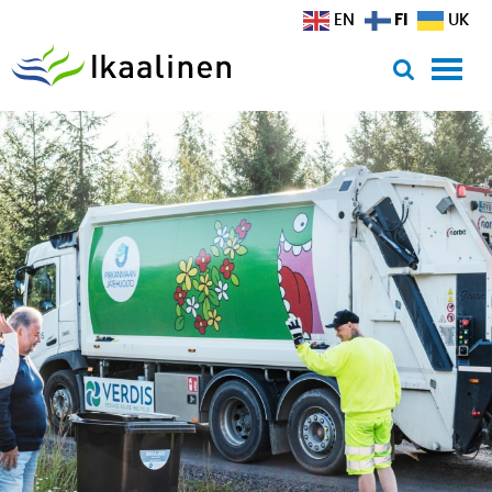
Siirry sisältöön
FI
EN
UK