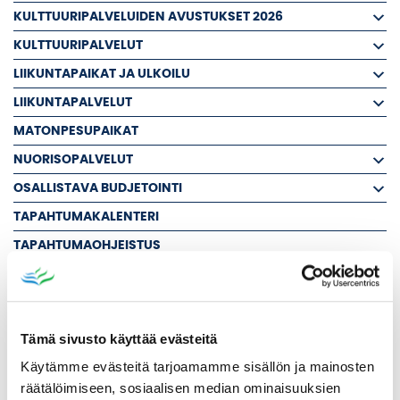
KULTTUURIPALVELUIDEN AVUSTUKSET 2026
KULTTUURIPALVELUT
LIIKUNTAPAIKAT JA ULKOILU
LIIKUNTAPALVELUT
MATONPESUPAIKAT
NUORISOPALVELUT
OSALLISTAVA BUDJETOINTI
TAPAHTUMAKALENTERI
TAPAHTUMAOHJEISTUS
VENEPAIKAT
PAIKALLISET YHDISTYKSET
PAIKALLISOPASPALVELUT
Tämä sivusto käyttää evästeitä
Käytämme evästeitä tarjoamamme sisällön ja mainosten
Tulosta
Löytyikö
räätälöimiseen, sosiaalisen median ominaisuuksien