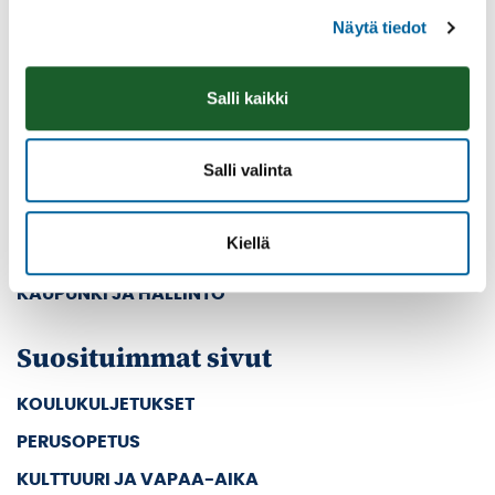
Pääsivut
Näytä tiedot
ETUSIVU
Salli kaikki
ASUMINEN JA YMPÄRISTÖ
KASVATUS JA KOULUTUS
Salli valinta
SOSIAALI- JA TERVEYSPALVELUT
TYÖ JA YRITTÄMINEN
Kiellä
KULTTUURI JA VAPAA-AIKA
KAUPUNKI JA HALLINTO
Suosituimmat sivut
KOULUKULJETUKSET
PERUSOPETUS
KULTTUURI JA VAPAA-AIKA