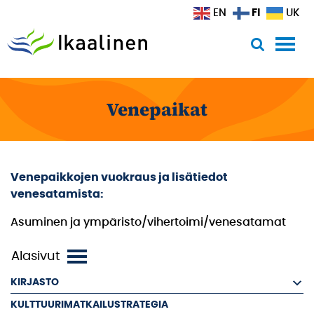
Siirry sisältöön
FI
EN
UK
Venepaikat
Venepaikkojen vuokraus ja lisätiedot
venesatamista:
Asuminen ja ympäristo/vihertoimi/venesatamat
KIRJASTO
KULTTUURIMATKAILUSTRATEGIA