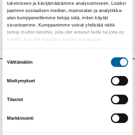
sisällöstä
tukemiseen ja kävijämäärämme analysoimiseen. Lisäksi
korjattavaa?
jaamme sosiaalisen median, mainosalan ja analytiikka-
Jaa
alan kumppaneillemme tietoja siitä, miten käytät
sivustoamme. Kumppanimme voivat yhdistää näitä
tietoja muihin tietoihin, joita olet antanut heille tai joita on
kerätty, kun olet käyttänyt heidän palvelujaan.
Suostumuksen
Välttämätön
valinta
Ikaalisten kaupunki
Mieltymykset
Kolmen airon katu 3
PL 33
Tilastot
39501 IKAALINEN
Vaihde: (03) 45 011
Markkinointi
E-mail: kanslia@ikaalinen.fi