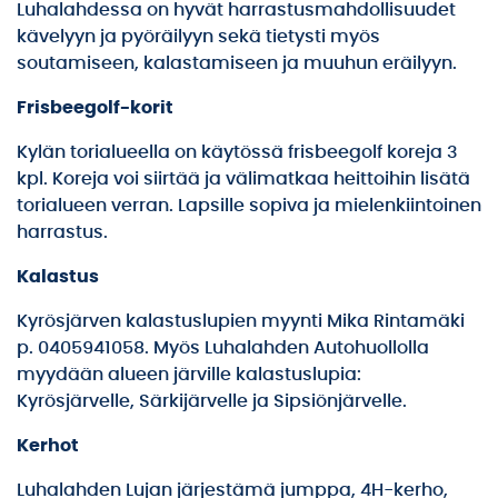
Luhalahdessa on hyvät harrastusmahdollisuudet
kävelyyn ja pyöräilyyn sekä tietysti myös
soutamiseen, kalastamiseen ja muuhun eräilyyn.
Frisbeegolf-korit
Kylän torialueella on käytössä frisbeegolf koreja 3
kpl. Koreja voi siirtää ja välimatkaa heittoihin lisätä
torialueen verran. Lapsille sopiva ja mielenkiintoinen
harrastus.
Kalastus
Kyrösjärven kalastuslupien myynti Mika Rintamäki
p. 0405941058. Myös Luhalahden Autohuollolla
myydään alueen järville kalastuslupia:
Kyrösjärvelle, Särkijärvelle ja Sipsiönjärvelle.
Kerhot
Luhalahden Lujan järjestämä jumppa, 4H-kerho,