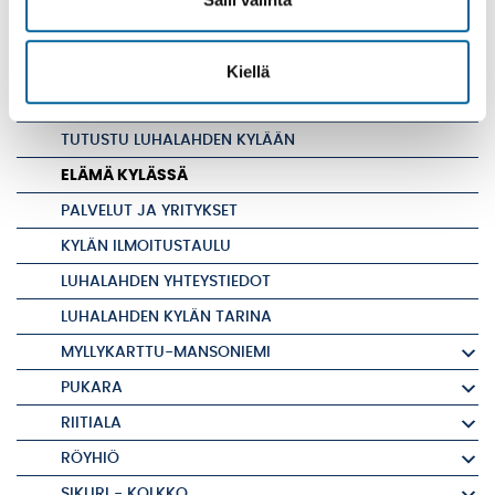
KOVELAHTI
LAHDENPOHJAN ALUEEN KYLÄT
Kiellä
LUHALAHTI
TUTUSTU LUHALAHDEN KYLÄÄN
ELÄMÄ KYLÄSSÄ
PALVELUT JA YRITYKSET
KYLÄN ILMOITUSTAULU
LUHALAHDEN YHTEYSTIEDOT
LUHALAHDEN KYLÄN TARINA
MYLLYKARTTU-MANSONIEMI
PUKARA
RIITIALA
RÖYHIÖ
SIKURI - KOLKKO