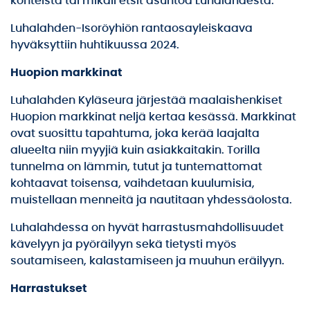
kohteista tai mikäli etsit asuntoa Luhalahdesta:
Luhalahden-Isoröyhiön rantaosayleiskaava
hyväksyttiin huhtikuussa 2024.
Huopion markkinat
Luhalahden Kyläseura järjestää maalaishenkiset
Huopion markkinat neljä kertaa kesässä. Markkinat
ovat suosittu tapahtuma, joka kerää laajalta
alueelta niin myyjiä kuin asiakkaitakin. Torilla
tunnelma on lämmin, tutut ja tuntemattomat
kohtaavat toisensa, vaihdetaan kuulumisia,
muistellaan menneitä ja nautitaan yhdessäolosta.
Luhalahdessa on hyvät harrastusmahdollisuudet
kävelyyn ja pyöräilyyn sekä tietysti myös
soutamiseen, kalastamiseen ja muuhun eräilyyn.
Harrastukset