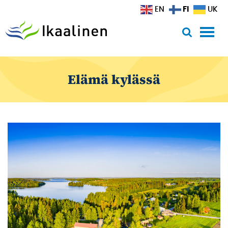
Siirry sisältöön
FI
EN
UK
Elämä kylässä