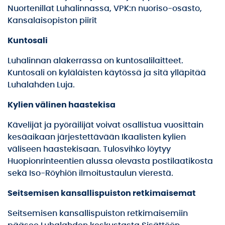
Nuortenillat Luhalinnassa, VPK:n nuoriso-osasto,
Kansalaisopiston piirit
Kuntosali
Luhalinnan alakerrassa on kuntosalilaitteet.
Kuntosali on kyläläisten käytössä ja sitä ylläpitää
Luhalahden Luja.
Kylien välinen haastekisa
Kävelijät ja pyöräilijät voivat osallistua vuosittain
kesäaikaan järjestettävään Ikaalisten kylien
väliseen haastekisaan. Tulosvihko löytyy
Huopionrinteentien alussa olevasta postilaatikosta
sekä Iso-Röyhiön ilmoitustaulun vierestä.
Seitsemisen kansallispuiston retkimaisemat
Seitsemisen kansallispuiston retkimaisemiin