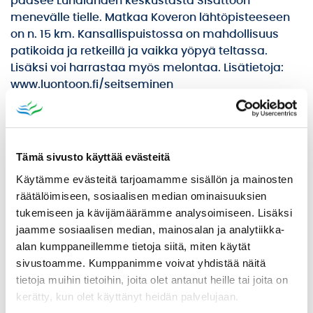
pääsee Luhalahden keskustasta Sisättöön
menevälle tielle. Matkaa Koveron lähtöpisteeseen
on n. 15 km. Kansallispuistossa on mahdollisuus
patikoida ja retkeillä ja vaikka yöpyä teltassa.
Lisäksi voi harrastaa myös melontaa. Lisätietoja:
www.luontoon.fi/seitseminen
Uimarannat
Kyrön yleinen uimaranta Luhalinnaa vastapäätä,
Tämä sivusto käyttää evästeitä
Vahon yleinen uimaranta, Iso-Röyhiön venerannan
vieressä on myös uimaranta ja laituri.
Käytämme evästeitä tarjoamamme sisällön ja mainosten
räätälöimiseen, sosiaalisen median ominaisuuksien
Urheilukentät
tukemiseen ja kävijämäärämme analysoimiseen. Lisäksi
jaamme sosiaalisen median, mainosalan ja analytiikka-
Monitoimikenttä ja kaukalo Luhalahden koulun
alan kumppaneillemme tietoja siitä, miten käytät
pihassa sekä beach volley -kenttä Kyrön rannassa.
sivustoamme. Kumppanimme voivat yhdistää näitä
Valaistu pururata ja hiihtolatu
tietoja muihin tietoihin, joita olet antanut heille tai joita on
kerätty, kun olet käyttänyt heidän palvelujaan.
Luhalahden koulun ympäristössä