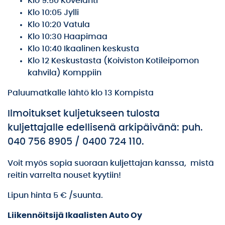
Klo 9:50 Kovelahti
Klo 10:05 Jylli
Klo 10:20 Vatula
Klo 10:30 Haapimaa
Klo 10:40 Ikaalinen keskusta
Klo 12 Keskustasta (Koiviston Kotileipomon
kahvila) Komppiin
Paluumatkalle lähtö klo 13 Kompista
Ilmoitukset kuljetukseen tulosta
kuljettajalle edellisenä arkipäivänä: puh.
040 756 8905 / 0400 724 110.
Voit myös sopia suoraan kuljettajan kanssa, mistä
reitin varrelta nouset kyytiin!
Lipun hinta 5 € /suunta.
Liikennöitsijä Ikaalisten Auto Oy