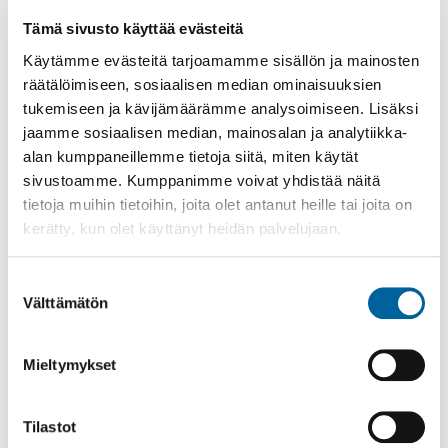
Tämä sivusto käyttää evästeitä
Ikaalinen-lipputuotteet ja Ikaalinen-Tampere
Käytämme evästeitä tarjoamamme sisällön ja mainosten
sarjaliput: Länsilinjojen
matkakorttikauppa
räätälöimiseen, sosiaalisen median ominaisuuksien
Länsilinjojen kaukoliikenteen aikataulut:
tukemiseen ja kävijämäärämme analysoimiseen. Lisäksi
https://lansilinjat.fi/aikataulut-ja-
jaamme sosiaalisen median, mainosalan ja analytiikka-
hinnat/kaukoliikenne/
alan kumppaneillemme tietoja siitä, miten käytät
sivustoamme. Kumppanimme voivat yhdistää näitä
A. Lamminmäki Oy
tietoja muihin tietoihin, joita olet antanut heille tai joita on
aikataulut:
https://lamminmaki.fi/reittiliikenne
kerätty, kun olet käyttänyt heidän palvelujaan.
Palvelu- ja Asiointiliikenne aikataulut
2026 (pdf)
Suostumuksen
Välttämätön
valinta
Palvelu- ja asiointiliikenne on kaikille
avointa joukkoliikennettä!
Mieltymykset
Reitti- ja aluekartat (napauta suurentaaksesi):
Tilastot