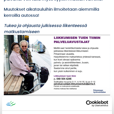
Muutokset aikatauluihin ilmoitetaan aiemmilla
kerroilla autossa!
Tukea ja ohjausta julkisessa liikenteessä
matkustamiseen
Aikataulut ja liput:
www.matkahuolto.fi
Ikaalinen-lippu ja Ikaalinen-lippu nuoriso