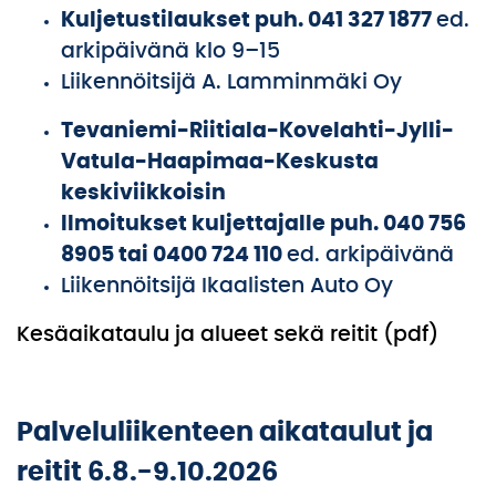
Kuljetustilaukset puh. 041 327 1877
ed.
arkipäivänä klo 9–15
Liikennöitsijä A. Lamminmäki Oy
Tevaniemi-Riitiala-Kovelahti-Jylli-
Vatula-Haapimaa-Keskusta
keskiviikkoisin
Ilmoitukset kuljettajalle puh. 040 756
8905 tai 0400 724 110
ed. arkipäivänä
Liikennöitsijä Ikaalisten Auto Oy
Kesäaikataulu ja alueet sekä reitit (pdf)
Palveluliikenteen aikataulut ja
reitit 6.8.-9.10.2026