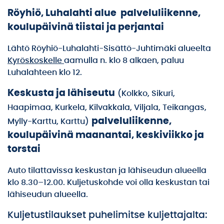
Röyhiö, Luhalahti alue palveluliikenne,
koulupäivinä tiistai ja perjantai
Lähtö Röyhiö-Luhalahti-Sisättö-Juhtimäki alueelta
Kyröskoskelle
aamulla n. klo 8 alkaen, paluu
Luhalahteen klo 12.
Keskusta ja lähiseutu
(Kolkko, Sikuri,
Haapimaa, Kurkela, Kilvakkala, Viljala, Teikangas,
palveluliikenne,
Mylly-Karttu, Karttu)
koulupäivinä maanantai, keskiviikko ja
torstai
Auto tilattavissa keskustan ja lähiseudun alueella
klo 8.30–12.00. Kuljetuskohde voi olla keskustan tai
lähiseudun alueella.
Kuljetustilaukset puhelimitse kuljettajalta: