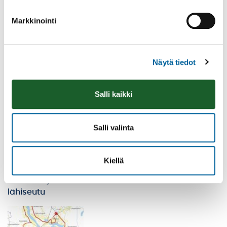
Markkinointi
Näytä tiedot
Röyhiö, Luhalahti
alue
Salli kaikki
Salli valinta
Kiellä
Keskusta ja
lähiseutu