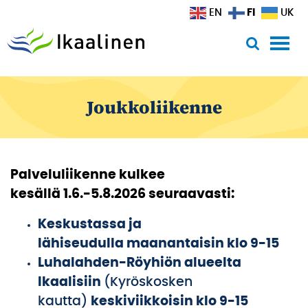
Siirry sisältöön
FI
EN
UK
Joukkoliikenne
Palveluliikenne kulkee
kesällä 1.6.-5.8.2026 seuraavasti:
Keskustassa ja
lähiseudulla
maanantaisin klo 9-15
Luhalahden-Röyhiön alueelta
Ikaalisiin
(Kyröskosken
kautta)
keskiviikkoisin klo 9-15