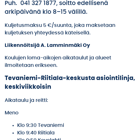
Puh. 041 327 1877, soitto edellisenä
arkipäivänä klo 8–15 välillä.
Kuljetusmaksu 5 €/suunta, joka maksetaan
kuljetuksen yhteydessä käteisellä.
Liikennöitsijä A. Lamminmäki Oy
Koulujen loma-aikojen aikataulut ja alueet
ilmoitetaan erikseen.
Tevaniemi-Riitiala-keskusta asiointilinja,
keskiviikkoisin
Aikataulu ja reitti:
Meno
Klo 9:30 Tevaniemi
Klo 9:40 Riitiala