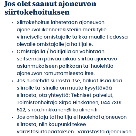
Jos olet saanut ajoneuvon
siirtokehoituksen
Siirtokehoitus lähetetään ajoneuvon
ajoneuvoliikennerekisteriin merkitylle
viimeiselle omistajalle taikka muulle tiedossa
olevalle omistajalle ja haltijalle.
Omistajalla / haltijalla on vähintään
seitsemän päivää aikaa siirtää ajoneuvo
asianmukaiseen paikkaan tai huolehtia
ajoneuvon romuttamisesta itse.
Jos huolehdit siirrosta itse, haluat lisäaikaa
siirrolle tai sinulla on muuta kysyttävää
siirrosta, ota yhteyttä: Tekniset palvelut,
Toimistonhoitaja Sirpa Hinkkanen, 044 7301
522, sirpa.hinkkanen@ikaalinen.fi
Jos omistaja tai haltija ei huolehdi ajoneuvon
siirrosta, niin kaupunki tekee
varastosiirtopäätöksen. Varastosta ajoneuvon