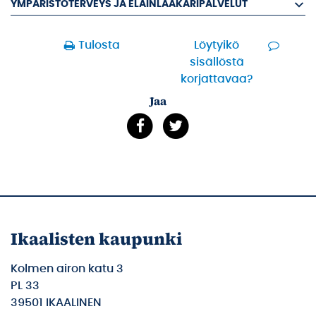
YMPÄRISTÖTERVEYS JA ELÄINLÄÄKÄRIPALVELUT
Tulosta
Löytyikö
sisällöstä
korjattavaa?
Jaa
Ikaalisten kaupunki
Kolmen airon katu 3
PL 33
39501 IKAALINEN