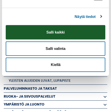
KAUPUNKISUUNNITTELU
KIINTEISTÖT
Näytä tiedot
KAUPUNKIYMPÄRISTÖ JA LIIKENNE
HULEVEDET
Salli kaikki
KATU- JA TIESUUNNITELMAT
JOUKKOLIIKENNE
Salli valinta
KADUT JA YKSITYISTIET
LIIKENNETURVALLISUUS
Kiellä
ROMUAUTOT - AJONEUVOJEN SIIRROT
VIHERALUEET JA ULKOLIIKUNTAPAIKAT
YLEISTEN ALUEIDEN LUVAT, LUPAPISTE
PALVELUHINNASTO JA TAKSAT
RUOKA- JA SIIVOUSPALVELUT
YMPÄRISTÖ JA LUONTO