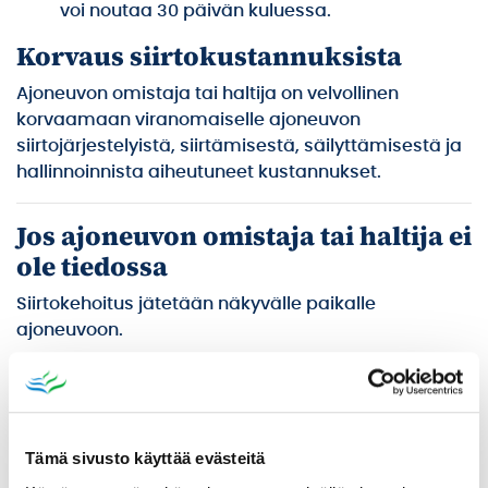
voi noutaa 30 päivän kuluessa.
Korvaus siirtokustannuksista
Ajoneuvon omistaja tai haltija on velvollinen
korvaamaan viranomaiselle ajoneuvon
siirtojärjestelyistä, siirtämisestä, säilyttämisestä ja
hallinnoinnista aiheutuneet kustannukset.
Jos ajoneuvon omistaja tai haltija ei
ole tiedossa
Siirtokehoitus jätetään näkyvälle paikalle
ajoneuvoon.
Tiedoksianto voidaan tehdä kuuluttamalla siitä
vähintään 30 päivän ajan asianomaisen kunnan
ilmoitustaululla siten kuin julkisista kuulutuksista
annetussa laissa (34/1925) säädetään.
Tämä sivusto käyttää evästeitä