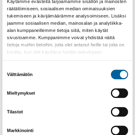
Käytämme evästeitä tarjoamamme sisällön ja mainosten
Siirtopyynnöt: Toimistonhoitaja
räätälöimiseen, sosiaalisen median ominaisuuksien
Sirpa Hinkkanen
tukemiseen ja kävijämäärämme analysoimiseen. Lisäksi
044 7301 522
jaamme sosiaalisen median, mainosalan ja analytiikka-
sirpa.hinkkanen@ikaalinen.fi
alan kumppaneillemme tietoja siitä, miten käytät
sivustoamme. Kumppanimme voivat yhdistää näitä
tietoja muihin tietoihin, joita olet antanut heille tai joita on
kerätty, kun olet käyttänyt heidän palvelujaan.
Suostumuksen
Välttämätön
valinta
Laki ajoneuvojen siirtämisestä
Mieltymykset
Tilastot
ASUMINEN, RAKENTAMINEN JA TONTIT
KARTAT JA PAIKKATIETO
Markkinointi