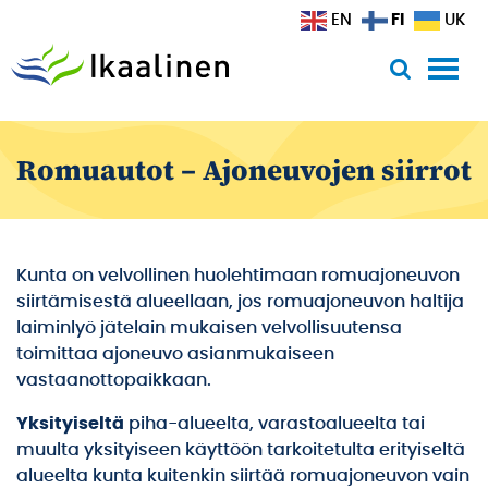
Siirry sisältöön
FI
EN
UK
Romuautot – Ajoneuvojen siirrot
Kunta on velvollinen huolehtimaan romuajoneuvon
siirtämisestä alueellaan, jos romuajoneuvon haltija
laiminlyö jätelain mukaisen velvollisuutensa
toimittaa ajoneuvo asianmukaiseen
vastaanottopaikkaan.
Yksityiseltä
piha-alueelta, varastoalueelta tai
muulta yksityiseen käyttöön tarkoitetulta erityiseltä
alueelta kunta kuitenkin siirtää romuajoneuvon vain