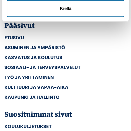
Vaihde: (03) 45 011
Kiellä
E-mail: kanslia@ikaalinen.fi
Pääsivut
ETUSIVU
ASUMINEN JA YMPÄRISTÖ
KASVATUS JA KOULUTUS
SOSIAALI- JA TERVEYSPALVELUT
TYÖ JA YRITTÄMINEN
KULTTUURI JA VAPAA-AIKA
KAUPUNKI JA HALLINTO
Suosituimmat sivut
KOULUKULJETUKSET