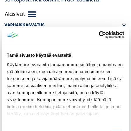
Sähköposti: heli.koistinen (at) ikaalinen.fi
VARHAISKASVATUS
ESIOPETUS
PERUSOPETUS
LUKIO
Tämä sivusto käyttää evästeitä
KANSALAISOPISTO
Käytämme evästeitä tarjoamamme sisällön ja mainosten
räätälöimiseen, sosiaalisen median ominaisuuksien
AJANKOHTAISTA
tukemiseen ja kävijämäärämme analysoimiseen. Lisäksi
ILMOITTAUTUMINEN
jaamme sosiaalisen median, mainosalan ja analytiikka-
KURSSITOIVEET JA PALAUTE
alan kumppaneillemme tietoja siitä, miten käytät
sivustoamme. Kumppanimme voivat yhdistää näitä
OPETTAJAKSI OPISTOON
tietoja muihin tietoihin, joita olet antanut heille tai joita on
OPINTO-OHJELMA
kerätty, kun olet käyttänyt heidän palvelujaan.
OPISKELIJAINFO
YHTEYSTIEDOT
Suostumuksen