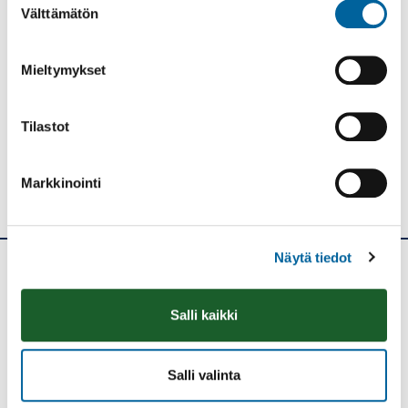
Välttämätön
valinta
Tulosta
Löytyikö
sisällöstä
Mieltymykset
korjattavaa?
Jaa
Tilastot
Markkinointi
Näytä tiedot
Ikaalisten kaupunki
Salli kaikki
Kolmen airon katu 3
PL 33
Salli valinta
39501 IKAALINEN