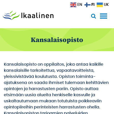
Siirry sisältöön
FI
EN
UK
Kansalaisopisto
Kansalaisopisto on oppilaitos, joka antaa kaikille
kansalaisille tarkoitettua, vapaatavoitteista,
yleissivistävää koulutusta. Opiston toiminta-
ajatuksena on saada ihmiset tulemaan kehittävien
opintojen ja harrastusten pariin. Opisto auttaa
etsimään uusia alueita henkiselle kasvulle ja
uskaltautumaan mukaan totutuista poikkeaviin
opintopiireihin perinteisten harrastusten ohella.
Kansalaisopiston tarjoamien palveluiden