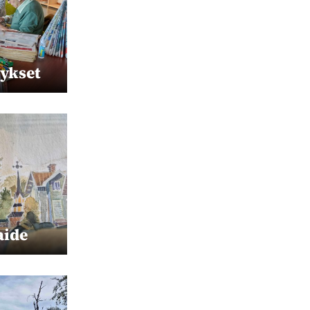
tykset
aide