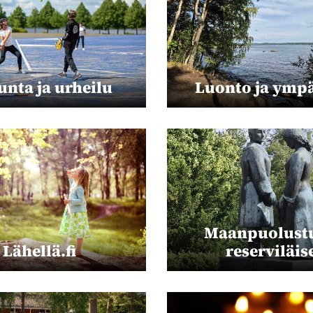
unta ja urheilu
Luonto ja ympä
Maanpuolustu
Lähellä.fi
reserviläis