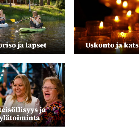
riso ja lapset
Uskonto ja kat
eisöllisyys ja
ylätoiminta