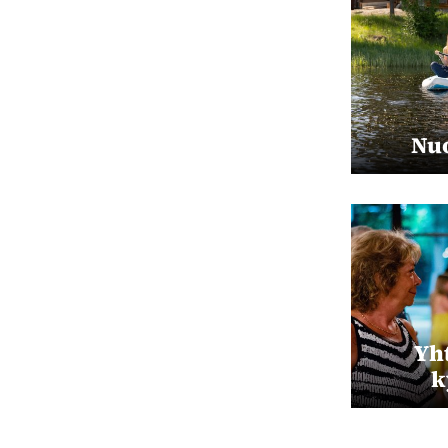
Nuo
Yht
k