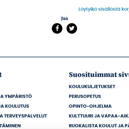
Löytyikö sisällöstä ko
Jaa
t
Suosituimmat siv
KOULUKULJETUKSET
JA YMPÄRISTÖ
PERUSOPETUS
JA KOULUTUS
OPINTO-OHJELMA
JA TERVEYSPALVELUT
KULTTUURI JA VAPAA-AI
TTÄMINEN
RUOKALISTA KOULUT JA 