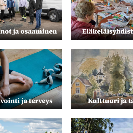
inot ja osaaminen
Eläkeläisyhdis
vointi ja terveys
Kulttuuri ja t