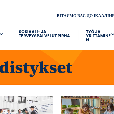
ВІТАЄМО ВАС ДО ІКААЛІН
SOSIAALI- JA
TYÖ JA
TERVEYSPALVELUT PIRHA
YRITTÄMINE
N
hdistykset