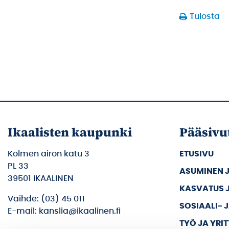
Tulosta
Ikaalisten kaupunki
Pääsivu
Kolmen airon katu 3
ETUSIVU
PL 33
ASUMINEN 
39501 IKAALINEN
KASVATUS 
Vaihde: (03) 45 011
SOSIAALI- 
E-mail: kanslia@ikaalinen.fi
TYÖ JA YRI