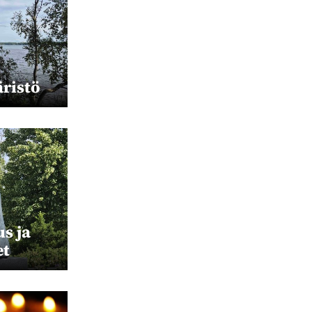
ristö
s ja
et