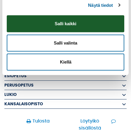
VARHAISKASVATUKSEN ASIAKASMAKSUT
Näytä tiedot
VARHAISKASVATUSYKSIKÖT
TEVANIEMEN RYHMÄPERHEPÄIVÄHOITO
Salli kaikki
VALKEAN RUUSUN PÄIVÄKOTI
PÄIVÄKOTI KAKKOSPESÄ
Salli valinta
KILVAKKALAN PÄIVÄKOTI
PERHEPÄIVÄHOITO
Kiellä
YHTEYSTIEDOT
ESIOPETUS
PERUSOPETUS
LUKIO
KANSALAISOPISTO
Tulosta
Löytyikö
sisällöstä