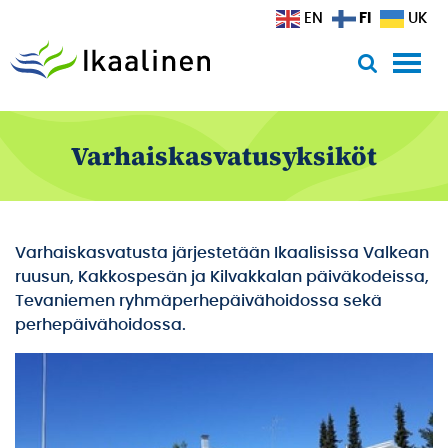
Siirry sisältöön
FI
EN
UK
Varhaiskasvatusyksiköt
Varhaiskasvatusta järjestetään Ikaalisissa Valkean
ruusun, Kakkospesän ja Kilvakkalan päiväkodeissa,
Tevaniemen ryhmäperhepäivähoidossa sekä
perhepäivähoidossa.