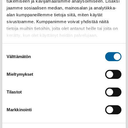
Tevaniemen ryhmäperhepäivähoito
tukemiseen ja kävijämäärämme analysoimiseen. Lisäksi
jaamme sosiaalisen median, mainosalan ja analytiikka-
alan kumppaneillemme tietoja siitä, miten käytät
sivustoamme. Kumppanimme voivat yhdistää näitä
tietoja muihin tietoihin, joita olet antanut heille tai joita on
kerätty, kun olet käyttänyt heidän palvelujaan.
VARHAISKASVATUS
AJANKOHTAISET TIEDOTTEET
Suostumuksen
ESIOPETUSTA TÄYDENTÄVÄ TOIMINTA
Välttämätön
valinta
KOTIHOIDON TUKI JA YKSITYINEN VARHAISKASVATUS
Mieltymykset
LIIKKUVA PERHE IKAALISISSA
LIIKKUVA VARHAISKASVATUS IKAALISISSA
Tilastot
LOMAKKEET
TILAPÄINEN VARHAISKASVATUS
Markkinointi
TUKI VARHAISKASVATUKSESSA
VARHAISKASVATUSPAIKAN HAKEMINEN