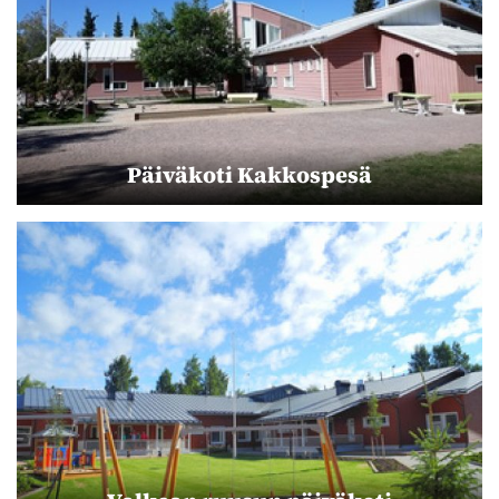
Päiväkoti Kakkospesä