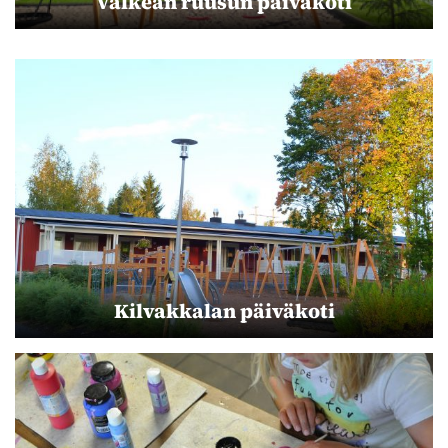
Valkean ruusun päiväkoti
Kilvakkalan päiväkoti