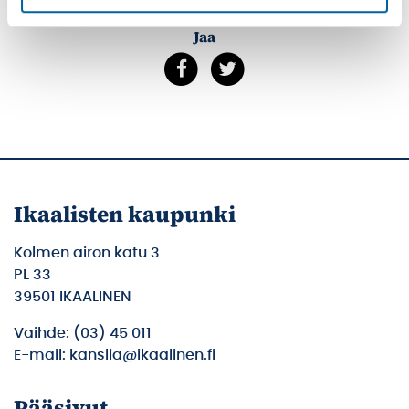
korjattavaa?
Jaa
Ikaalisten kaupunki
Kolmen airon katu 3
PL 33
39501 IKAALINEN
Vaihde: (03) 45 011
E-mail: kanslia@ikaalinen.fi
Pääsivut