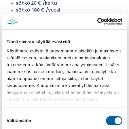
sähkö 20 € /kerta
sähkö 180 € /vuosi
Tämä sivusto käyttää evästeitä
Käytämme evästeitä tarjoamamme sisällön ja mainosten
räätälöimiseen, sosiaalisen median ominaisuuksien
tukemiseen ja kävijämäärämme analysoimiseen. Lisäksi
jaamme sosiaalisen median, mainosalan ja analytiikka-
alan kumppaneillemme tietoja siitä, miten käytät
sivustoamme. Kumppanimme voivat yhdistää näitä
tietoja muihin tietoihin, joita olet antanut heille tai joita on
kerätty, kun olet käyttänyt heidän palvelujaan.
Suostumuksen
KOMPASSI
Välttämätön
valinta
ELINKEINOPALVELUT