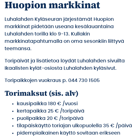
Huopion markkinat
Luhalahden Kyläseuran järjestämät Huopion
markkinat pidetään useana kesälauantaina
Luhalahden torilla klo 9-13. Kullakin
markkinatapahtumalla on oma sesonkiin liittyvä
teemansa.
Toripäivät ja lisätietoa löydät Luhalahden sivuilta
Ikaalisten kylät-osiosta Luhalahden kyläsivut.
Toripaikkojen vuokraus p. 044 730 1505
Torimaksut (sis. alv)
kausipaikka 180 € /vuosi
kertapaikka 25 € /toripäivä
puolipaikka 20 € /toripäivä
tilapäiskäyttö toriajan ulkopuolella 35 € /päivä
pidempiaikainen käyttö sovitaan erikseen