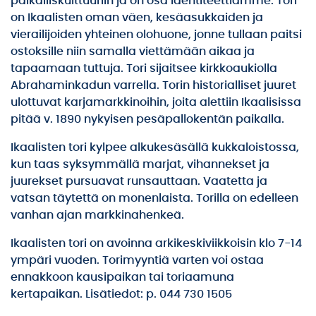
paikalliskulttuuriin ja on osa identiteettiämme. Tori
on Ikaalisten oman väen, kesäasukkaiden ja
vierailijoiden yhteinen olohuone, jonne tullaan paitsi
ostoksille niin samalla viettämään aikaa ja
tapaamaan tuttuja. Tori sijaitsee kirkkoaukiolla
Abrahaminkadun varrella. Torin historialliset juuret
ulottuvat karjamarkkinoihin, joita alettiin Ikaalisissa
pitää v. 1890 nykyisen pesäpallokentän paikalla.
Ikaalisten tori kylpee alkukesäsällä kukkaloistossa,
kun taas syksymmällä marjat, vihannekset ja
juurekset pursuavat runsauttaan. Vaatetta ja
vatsan täytettä on monenlaista. Torilla on edelleen
vanhan ajan markkinahenkeä.
Ikaalisten tori on avoinna arkikeskiviikkoisin klo 7-14
ympäri vuoden. Torimyyntiä varten voi ostaa
ennakkoon kausipaikan tai toriaamuna
kertapaikan. Lisätiedot: p. 044 730 1505