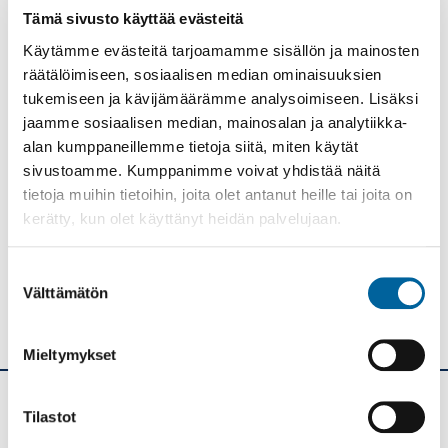
LOMAKKEET
Tämä sivusto käyttää evästeitä
OPETUSSUUNNITELMAT JA TUNTIJAOT
Käytämme evästeitä tarjoamamme sisällön ja mainosten
LUKIO
räätälöimiseen, sosiaalisen median ominaisuuksien
tukemiseen ja kävijämäärämme analysoimiseen. Lisäksi
KANSALAISOPISTO
jaamme sosiaalisen median, mainosalan ja analytiikka-
alan kumppaneillemme tietoja siitä, miten käytät
Tulosta
Löytyikö
sivustoamme. Kumppanimme voivat yhdistää näitä
sisällöstä
tietoja muihin tietoihin, joita olet antanut heille tai joita on
korjattavaa?
kerätty, kun olet käyttänyt heidän palvelujaan.
Jaa
Suostumuksen
Välttämätön
valinta
Mieltymykset
Tilastot
Ikaalisten kaupunki