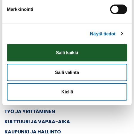
Kolmen airon katu 3
Markkinointi
PL 33
39501 IKAALINEN
Näytä tiedot
Vaihde: (03) 45 011
E-mail: kanslia@ikaalinen.fi
Salli kaikki
Pääsivut
ETUSIVU
Salli valinta
ASUMINEN JA YMPÄRISTÖ
KASVATUS JA KOULUTUS
Kiellä
SOSIAALI- JA TERVEYSPALVELUT
TYÖ JA YRITTÄMINEN
KULTTUURI JA VAPAA-AIKA
KAUPUNKI JA HALLINTO