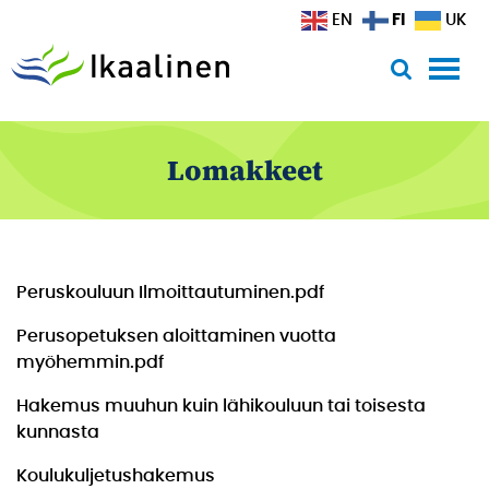
Siirry sisältöön
FI
EN
UK
Lomakkeet
Peruskouluun Ilmoittautuminen.pdf
Perusopetuksen aloittaminen vuotta
myöhemmin.pdf
Hakemus muuhun kuin lähikouluun tai toisesta
kunnasta
Koulukuljetushakemus