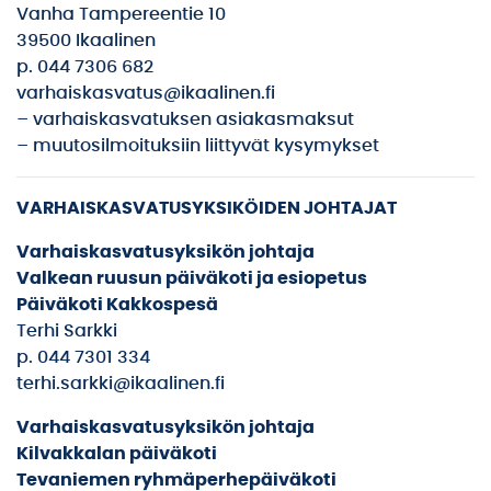
Vanha Tampereentie 10
39500 Ikaalinen
p. 044 7306 682
varhaiskasvatus@ikaalinen.fi
– varhaiskasvatuksen asiakasmaksut
– muutosilmoituksiin liittyvät kysymykset
VARHAISKASVATUSYKSIKÖIDEN JOHTAJAT
Varhaiskasvatusyksikön johtaja
Valkean ruusun päiväkoti ja esiopetus
Päiväkoti Kakkospesä
Terhi Sarkki
p. 044 7301 334
terhi.sarkki@ikaalinen.fi
Varhaiskasvatusyksikön johtaja
Kilvakkalan päiväkoti
Tevaniemen
ryhmäperhepäiväkoti