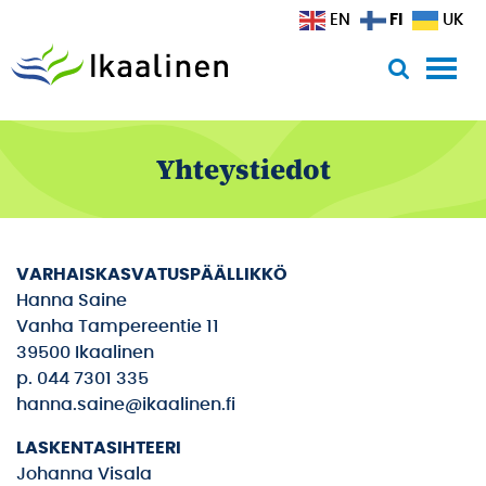
Siirry sisältöön
FI
EN
UK
Yhteystiedot
VARHAISKASVATUSPÄÄLLIKKÖ
Hanna Saine
Vanha Tampereentie 11
39500 Ikaalinen
p. 044 7301 335
hanna.saine@ikaalinen.fi
LASKENTASIHTEERI
Johanna Visala