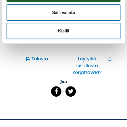
YHTEYSTIEDOT
Salli valinta
ESIOPETUS
PERUSOPETUS
Kiellä
LUKIO
KANSALAISOPISTO
Tulosta
Löytyikö
sisällöstä
korjattavaa?
Jaa