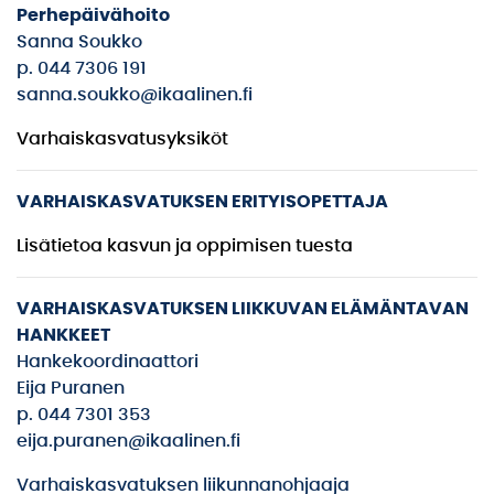
Perhepäivähoito
Sanna Soukko
p. 044 7306 191
sanna.soukko@ikaalinen.fi
Varhaiskasvatusyksiköt
VARHAISKASVATUKSEN
ERITYISOPETTAJA
Lisätietoa kasvun ja oppimisen tuesta
VARHAISKASVATUKSEN LIIKKUVAN ELÄMÄNTAVAN
HANKKEET
Hankekoordinaattori
Eija Puranen
p. 044 7301 353
eija.puranen@ikaalinen.fi
Varhaiskasvatuksen liikunnanohjaaja