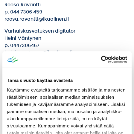
Roosa Ravantti
p. 044 7306 459
roosa.ravantti@ikaalinen.fi
Varhaiskasvatuksen digitutor
Heini Mäntynen
p. 0447306467
heini.mantynen@ikaalinen.fi
Lisätietoa liikuntahankkeesta
Lisätietoa perheliikunnasta
Tämä sivusto käyttää evästeitä
Käytämme evästeitä tarjoamamme sisällön ja mainosten
räätälöimiseen, sosiaalisen median ominaisuuksien
tukemiseen ja kävijämäärämme analysoimiseen. Lisäksi
jaamme sosiaalisen median, mainosalan ja analytiikka-
alan kumppaneillemme tietoja siitä, miten käytät
sivustoamme. Kumppanimme voivat yhdistää näitä
tietoja muihin tietoihin, joita olet antanut heille tai joita on