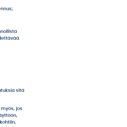
ennus;
nollista
dettävää
tuksia sitä
myös, jos
äyttöön,
ohtiin,