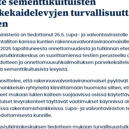
te sementtikuituisten
kekaidelevyjen turvallisuutt
en
isteriö on tiedottanut 26.5. Lupa- ja valvontavirastolle
taliiton kanssa kuntien rakennusvalvontaviranomaisille
2025 tapahtuneesta onnettomuudesta ja tutkinnan ete
tutkintakeskus on suorittamiensa testien perusteella 
iedotteen ja onnettomuusuhkailmoituksen parvekekaitei
ä sementtikuituisista levyistä.
suosittelee, että rakennusvalvontaviranomaiset pyytävät
ankkeisiin ryhtyneitä kiinnittämään huomiota siihen, et
eet mukaan lukien kaiteen suojaavissa osissa käytettä
tuiset levyrakenteet täyttävät vaatimukset käynnissä o
issa rakentamishankkeissa. Lupa- ja valvontaviraston 
edottamisesta kunnille.
tutkintakeskuksen tiedotteen mukaan turvallisuustutk