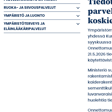
Tiedo
parve
RUOKA- JA SIIVOUSPALVELUT
YMPÄRISTÖ JA LUONTO
koski
YMPÄRISTÖTERVEYS JA
ELÄINLÄÄKÄRIPALVELUT
Ympäristömin
yhdessä Kun
syyskuussa 
Onnettomuus
21.5.2026 t
käytettävist
Ministeriö 
rakentamish
kaiderakent
sementtikui
luvanvarais
huolehtia ti
Onnettomuus