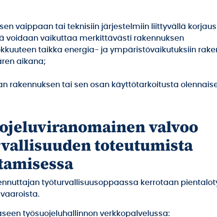
en vaippaan tai teknisiin järjestelmiin liittyvällä korjaus
ä voidaan vaikuttaa merkittävästi rakennuksen
kkuuteen taikka energia- ja ympäristövaikutuksiin rak
aren aikana;
n rakennuksen tai sen osan käyttötarkoitusta olennaise
ojeluviranomainen valvoo
rvallisuuden toteutumista
tamisessa
ennuttajan työturvallisuusoppaassa kerrotaan piental
 vaaroista.
aseen työsuojeluhallinnon verkkopalvelussa: