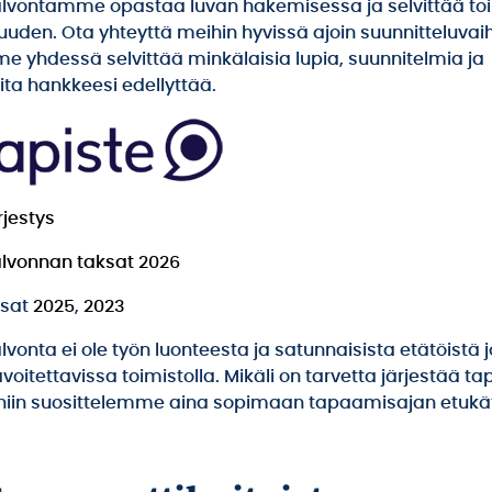
lvontamme opastaa luvan hakemisessa ja selvittää to
uuden. Ota yhteyttä meihin hyvissä ajoin suunnitteluvai
me yhdessä selvittää minkälaisia lupia, suunnitelmia ja
oita hankkeesi edellyttää.
jestys
lvonnan taksat 2026
ksat
2025
,
2023
onta ei ole työn luonteesta ja satunnaisista etätöistä 
avoitettavissa toimistolla. Mikäli on tarvetta järjestää 
, niin suosittelemme aina sopimaan tapaamisajan etukä