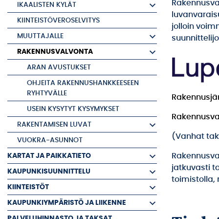
Rakennusva
IKAALISTEN KYLÄT
luvanvarais
KIINTEISTÖVEROSELVITYS
jolloin voim
MUUTTAJALLE
suunnittelij
RAKENNUSVALVONTA
ARAN AVUSTUKSET
OHJEITA RAKENNUSHANKKEESEEN
RYHTYVÄLLE
Rakennusjär
USEIN KYSYTYT KYSYMYKSET
Rakennusva
RAKENTAMISEN LUVAT
(Vanhat ta
VUOKRA-ASUNNOT
KARTAT JA PAIKKATIETO
Rakennusvalv
jatkuvasti t
KAUPUNKISUUNNITTELU
toimistolla
KIINTEISTÖT
KAUPUNKIYMPÄRISTÖ JA LIIKENNE
PALVELUHINNASTO JA TAKSAT