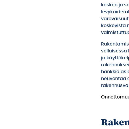
kesken ja se
levykaidera
varovaisuut
koskevista m
valmistuttu
Rakentamisl
sellaisessa 
ja käyttöke
rakennuksen 
hankkia asi
neuvontaa 
rakennusval
Onnettomuus
Raken