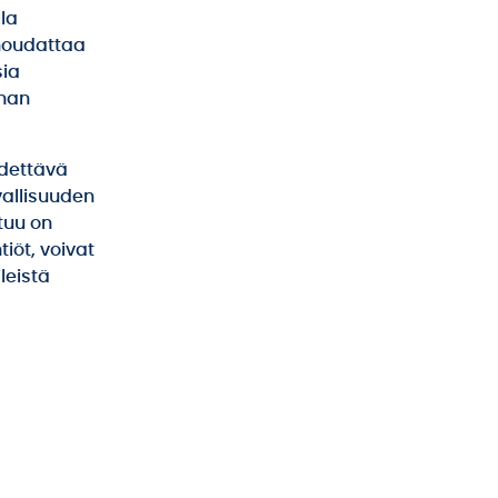
la
 noudattaa
sia
nnan
dettävä
vallisuuden
tuu on
iöt, voivat
leistä