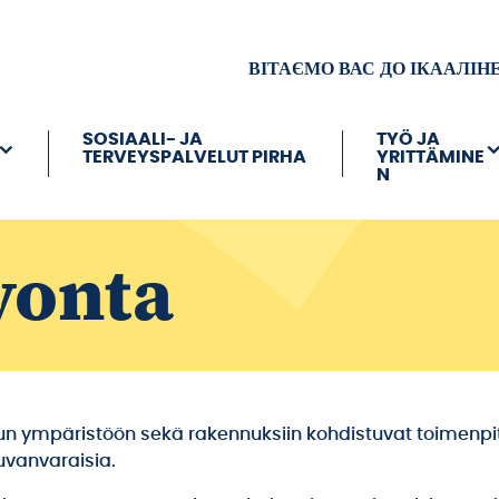
ВІТАЄМО ВАС ДО ІКААЛІН
SOSIAALI- JA
TYÖ JA
TERVEYSPALVELUT PIRHA
YRITTÄMINE
N
vonta
n ympäristöön sekä rakennuksiin kohdistuvat toimenpi
uvanvaraisia.