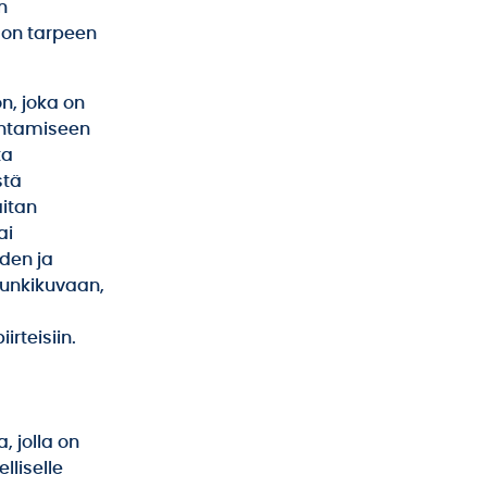
n
 on tarpeen
n, joka on
entamiseen
ta
stä
itan
ai
den ja
punkikuvaan,
rteisiin.
, jolla on
lliselle