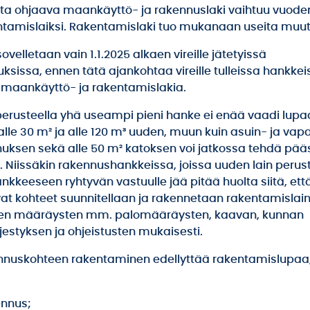
a ohjaava maankäyttö- ja rakennuslaki vaihtuu vuode
ntamislaiksi. Rakentamislaki tuo mukanaan useita muut
sovelletaan vain 1.1.2025 alkaen vireille jätetyissä
sissa, ennen tätä ajankohtaa vireille tulleissa hankkei
 maankäyttö- ja rakentamislakia.
perusteella yhä useampi pieni hanke ei enää vaadi lupa
alle 30 m² ja alle 120 m³ uuden, muun kuin asuin- ja va
uksen sekä alle 50 m² katoksen voi jatkossa tehdä pää
. Niissäkin rakennushankkeissa, joissa uuden lain perus
hankkeeseen ryhtyvän vastuulle jää pitää huolta siitä, ett
at kohteet suunnitellaan ja rakennetaan rakentamislain
en määräysten mm. palomääräysten, kaavan, kunnan
jestyksen ja ohjeistusten mukaisesti.
nuskohteen rakentaminen edellyttää rakentamislupaa,
ennus;