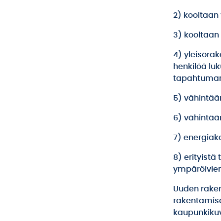
2) kooltaan
3) kooltaan
4) yleisörak
henkilöä lu
tapahtumar
5) vähintää
6) vähintään
7) energiak
8) erityistä
ympäröivien
Uuden raken
rakentamise
kaupunkikuv