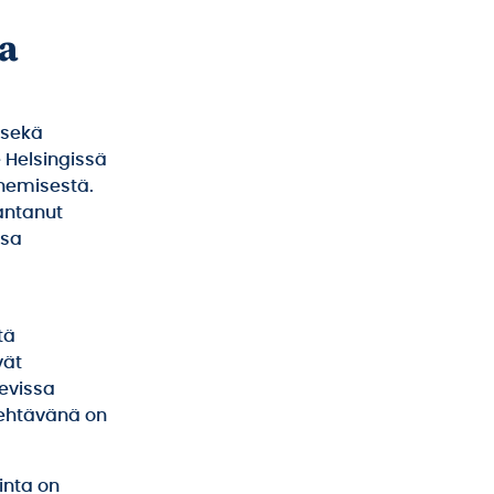
a
 sekä
 Helsingissä
nemisestä.
antanut
ssa
tä
vät
levissa
tehtävänä on
inta on