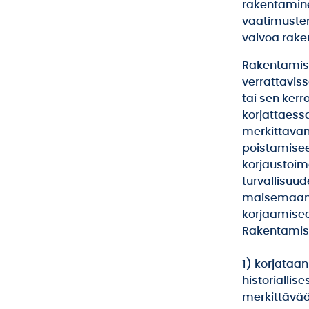
rakentamine
vaatimusten
valvoa rake
Rakentamisl
verrattavis
tai sen ker
korjattaess
merkittävä
poistamisee
korjaustoim
turvallisuu
maisemaan t
korjaamisee
Rakentamisl
1) korjataan
historiallis
merkittävää 