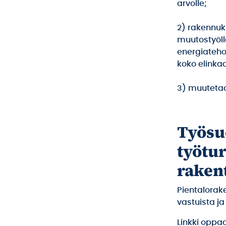
arvolle;
2) rakennuks
muutostyöll
energiateho
koko elinka
3) muutetaa
Työsu
työtu
raken
Pientalorak
vastuista ja
Linkki oppa