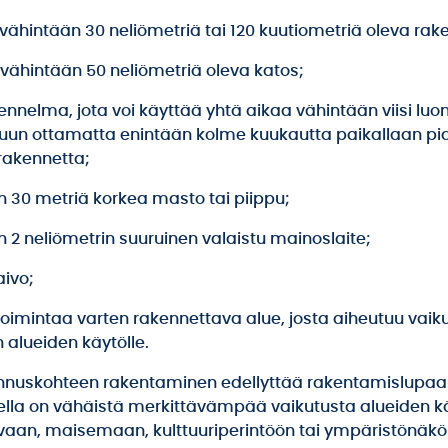
 vähintään 30 neliömetriä tai 120 kuutiometriä oleva rak
 vähintään 50 neliömetriä oleva katos;
ennelma, jota voi käyttää yhtä aikaa vähintään viisi luon
kuun ottamatta enintään kolme kuukautta paikallaan pi
akennetta;
n 30 metriä korkea masto tai piippu;
 2 neliömetrin suuruinen valaistu mainoslaite;
aivo;
 toimintaa varten rakennettava alue, josta aiheutuu vaiku
 alueiden käytölle.
nuskohteen rakentaminen edellyttää rakentamislupaa 
lla on vähäistä merkittävämpää vaikutusta alueiden k
aan, maisemaan, kulttuuriperintöön tai ympäristönäkök