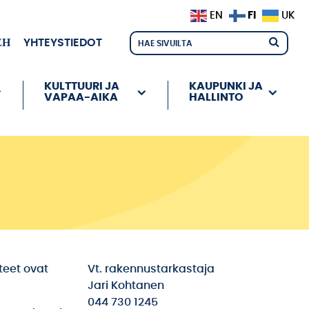
FI
EN
UK
ЕН
YHTEYSTIEDOT
KULTTUURI JA
KAUPUNKI JA
VAPAA-AIKA
HALLINTO
teet ovat
Vt. rakennustarkastaja
Jari Kohtanen
044 730 1245