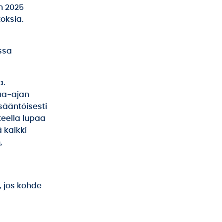
n 2025
oksia.
ssa
a.
paa-ajan
sääntöisesti
teella lupaa
ä kaikki
,
 jos kohde