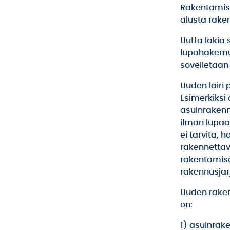
Rakentamist
alusta rake
Uutta lakia 
lupahakemuk
sovelletaan
Uuden lain 
Esimerkiksi 
asuinrakenn
ilman lupaa
ei tarvita, 
rakennettav
rakentamis
rakennusjär
Uuden raken
on:
1) asuinrak