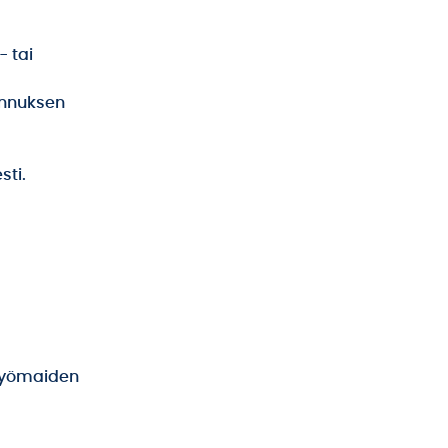
- tai
ennuksen
sti.
otyömaiden