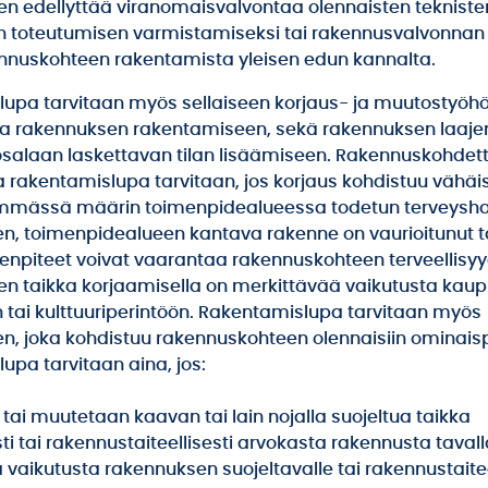
n edellyttää viranomaisvalvontaa olennaisten tekniste
 toteutumisen varmistamiseksi tai rakennusvalvonnan
nnuskohteen rakentamista yleisen edun kannalta.
upa tarvitaan myös sellaiseen korjaus- ja muutostyöhö
sa rakennuksen rakentamiseen, sekä rakennuksen laaj
rosalaan laskettavan tilan lisäämiseen. Rakennuskohdet
a rakentamislupa tarvitaan, jos korjaus kohdistuu vähäi
mmässä määrin toimenpidealueessa todetun terveysha
n, toimenpidealueen kantava rakenne on vaurioitunut t
enpiteet voivat vaarantaa rakennuskohteen terveellisyy
den taikka korjaamisella on merkittävää vaikutusta kau
ai kulttuuriperintöön. Rakentamislupa tarvitaan myös
n, joka kohdistuu rakennuskohteen olennaisiin ominaispii
upa tarvitaan aina, jos:
 tai muutetaan kaavan tai lain nojalla suojeltua taikka
esti tai rakennustaiteellisesti arvokasta rakennusta tavalla
vaikutusta rakennuksen suojeltavalle tai rakennustaitee