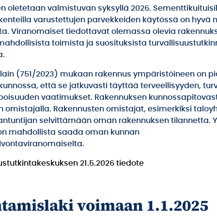
n oletetaan valmistuvan syksyllä 2026. Sementtikuituisil
kenteilla varustettujen parvekkeiden käytössä on hyvä
ta. Viranomaiset tiedottavat olemassa olevia rakennuk
ahdollisista toimista ja suosituksista turvallisuustutki
a.
ain (751/2023) mukaan rakennus ympäristöineen on pi
kunnossa, että se jatkuvasti täyttää terveellisyyden, tur
lpoisuuden vaatimukset. Rakennuksen kunnossapitovas
omistajalla. Rakennusten omistajat, esimerkiksi taloyht
antuntijan selvittämään oman rakennuksen tilannetta. Y
on mahdollista saada oman kunnan
vontaviranomaiselta.
tutkintakeskuksen 21.5.2026 tiedote
tamislaki voimaan 1.1.2025