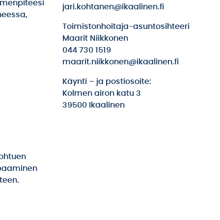
imenpiteesi
jari.kohtanen@ikaalinen.fi
heessa,
Toimistonhoitaja-asuntosihteeri
Maarit Niikkonen
044 730 1519
maarit.niikkonen@ikaalinen.fi
Käynti – ja postiosoite:
Kolmen airon katu 3
39500 Ikaalinen
johtuen
tapaaminen
teen.