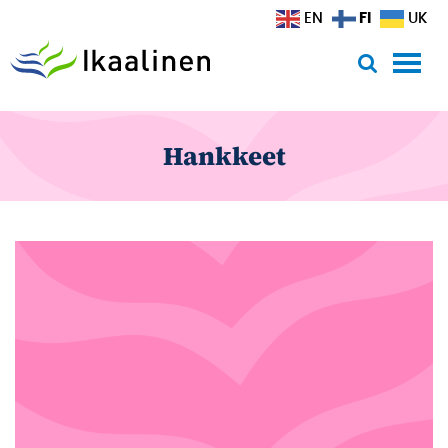
Siirry sisältöön
FI
EN
UK
Hankkeet