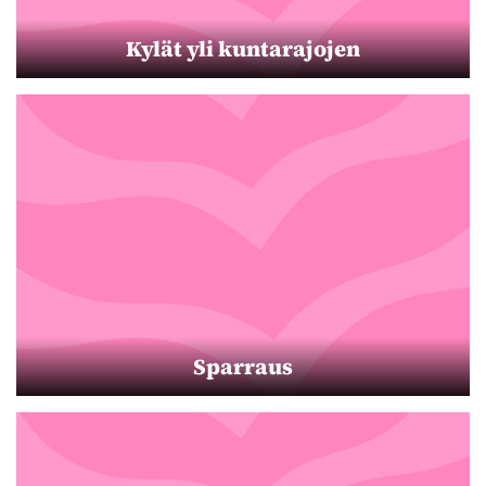
Kylät yli kuntarajojen
Sparraus