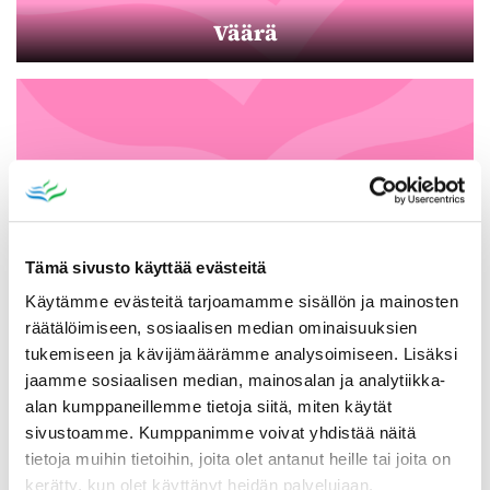
Väärä
Tämä sivusto käyttää evästeitä
Käytämme evästeitä tarjoamamme sisällön ja mainosten
räätälöimiseen, sosiaalisen median ominaisuuksien
Päättyneet hankkeet
tukemiseen ja kävijämäärämme analysoimiseen. Lisäksi
jaamme sosiaalisen median, mainosalan ja analytiikka-
alan kumppaneillemme tietoja siitä, miten käytät
sivustoamme. Kumppanimme voivat yhdistää näitä
tietoja muihin tietoihin, joita olet antanut heille tai joita on
kerätty, kun olet käyttänyt heidän palvelujaan.