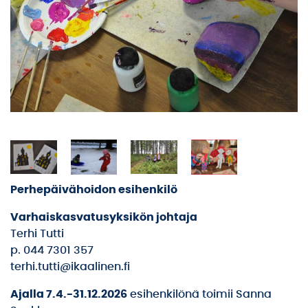
Perhepäivähoidon esihenkilö
Varhaiskasvatusyksikön johtaja
Terhi Tutti
p. 044 7301 357
terhi.tutti@ikaalinen.fi
Ajalla 7.4.-31.12.2026
esihenkilönä toimii Sanna