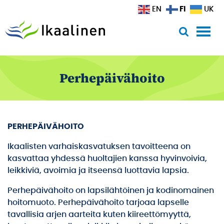
Siirry sisältöön
FI
EN
UK
Perhepäivähoito
PERHEPÄIVÄHOITO
Ikaalisten varhaiskasvatuksen tavoitteena on
kasvattaa yhdessä huoltajien kanssa hyvinvoivia,
leikkiviä, avoimia ja itseensä luottavia lapsia.
Perhepäivähoito on lapsilähtöinen ja kodinomainen
hoitomuoto. Perhepäivähoito tarjoaa lapselle
tavallisia arjen aarteita kuten kiireettömyyttä,