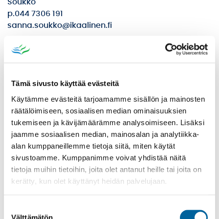
Soukko
p.044 7306 191
sanna.soukko@ikaalinen.fi
Tämä sivusto käyttää evästeitä
VARHAISKASVATUS
Käytämme evästeitä tarjoamamme sisällön ja mainosten
AJANKOHTAISET TIEDOTTEET
räätälöimiseen, sosiaalisen median ominaisuuksien
ESIOPETUSTA TÄYDENTÄVÄ TOIMINTA
tukemiseen ja kävijämäärämme analysoimiseen. Lisäksi
jaamme sosiaalisen median, mainosalan ja analytiikka-
KOTIHOIDON TUKI JA YKSITYINEN VARHAISKASVATUS
alan kumppaneillemme tietoja siitä, miten käytät
LIIKKUVA PERHE IKAALISISSA
sivustoamme. Kumppanimme voivat yhdistää näitä
LIIKKUVA VARHAISKASVATUS IKAALISISSA
tietoja muihin tietoihin, joita olet antanut heille tai joita on
kerätty, kun olet käyttänyt heidän palvelujaan.
LOMAKKEET
TILAPÄINEN VARHAISKASVATUS
Suostumuksen
TUKI VARHAISKASVATUKSESSA
Välttämätön