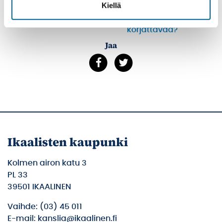
Kiellä
Tulosta
Löytyikö
sisällöstä
korjattavaa?
Jaa
Ikaalisten kaupunki
Kolmen airon katu 3
PL 33
39501 IKAALINEN
Vaihde: (03) 45 011
E-mail: kanslia@ikaalinen.fi