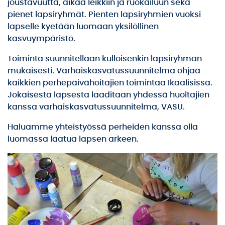
joustavuutta, aikaa leikkiin ja ruokailuun sekä
pienet lapsiryhmät. Pienten lapsiryhmien vuoksi
lapselle kyetään luomaan yksilöllinen
kasvuympäristö.
Toiminta suunnitellaan kulloisenkin lapsiryhmän
mukaisesti. Varhaiskasvatussuunnitelma ohjaa
kaikkien perhepäivähoitajien toimintaa Ikaalisissa.
Jokaisesta lapsesta laaditaan yhdessä huoltajien
kanssa varhaiskasvatussuunnitelma, VASU.
Haluamme yhteistyössä perheiden kanssa olla
luomassa laatua lapsen arkeen.