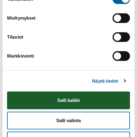
valinta
VARHAISKASVATUSPAIKAN HAKEMINEN
VARHAISKASVATUKSEN ASIAKASMAKSUT
Mieltymykset
VARHAISKASVATUSYKSIKÖT
TEVANIEMEN RYHMÄPERHEPÄIVÄHOITO
Tilastot
VALKEAN RUUSUN PÄIVÄKOTI
PÄIVÄKOTI KAKKOSPESÄ
Markkinointi
KILVAKKALAN PÄIVÄKOTI
PERHEPÄIVÄHOITO
Näytä tiedot
YHTEYSTIEDOT
ESIOPETUS
Salli kaikki
PERUSOPETUS
LUKIO
Salli valinta
KANSALAISOPISTO