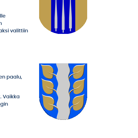
lle
n
si valittiin
en paalu,
t. Vaikka
ngin