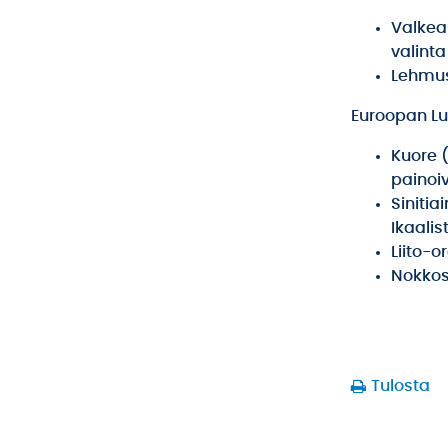
Valkea
valinta
Lehmus
Euroopan Lu
Kuore 
painoiv
Sinitia
Ikaali
Liito-o
Nokko
Tulosta