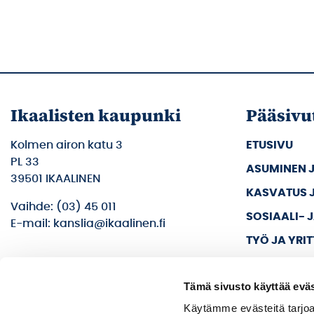
Ikaalisten kaupunki
Pääsivu
Kolmen airon katu 3
ETUSIVU
PL 33
ASUMINEN 
39501 IKAALINEN
KASVATUS 
Vaihde: (03) 45 011
SOSIAALI- 
E-mail: kanslia@ikaalinen.fi
TYÖ JA YRI
KULTTUURI 
Tämä sivusto käyttää eväs
KAUPUNKI J
Käytämme evästeitä tarjoa