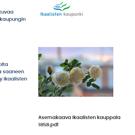
 kuvaa
kukaupungin
olta
ta saaneen
y Ikaalisten
Asemakaava Ikaalisten kauppala
1858.pdf