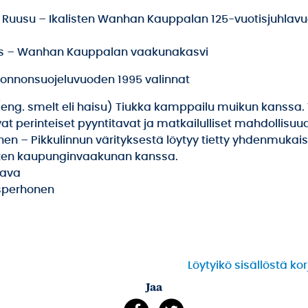
 Ruusu – Ikalisten Wanhan Kauppalan 125-vuotisjuhlav
 – Wanhan Kauppalan vaakunakasvi
onnonsuojeluvuoden 1995 valinnat
(eng. smelt eli haisu) Tiukka kamppailu muikun kanssa.
at perinteiset pyyntitavat ja matkailulliset mahdollisuu
inen – Pikkulinnun värityksestä löytyy tietty yhdenmukai
sten kaupunginvaakunan kanssa.
rava
sperhonen
Löytyikö sisällöstä ko
Jaa