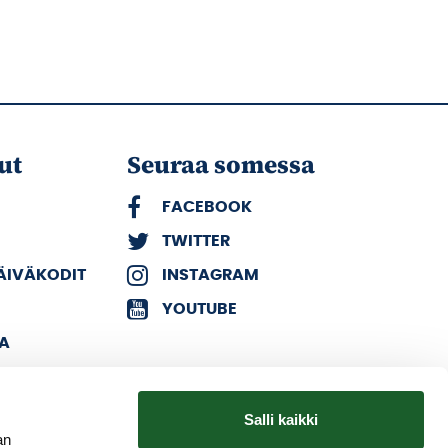
ut
Seuraa somessa
FACEBOOK
TWITTER
PÄIVÄKODIT
INSTAGRAM
YOUTUBE
KA
Salli kaikki
an