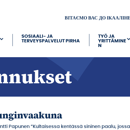
ВІТАЄМО ВАС ДО ІКААЛІН
SOSIAALI- JA
TYÖ JA
TERVEYSPALVELUT PIRHA
YRITTÄMINE
N
nnukset
unginvaakuna
Pentti Papunen ”Kultaisessa kentässä sininen paalu, joss