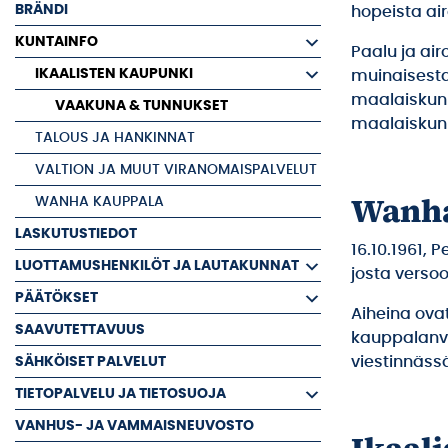
BRÄNDI
hopeista air
KUNTAINFO
Paalu ja ai
IKAALISTEN KAUPUNKI
muinaisesta
maalaiskunn
VAAKUNA & TUNNUKSET
maalaiskun
TALOUS JA HANKINNAT
VALTION JA MUUT VIRANOMAISPALVELUT
Wanha
WANHA KAUPPALA
LASKUTUSTIEDOT
16.10.1961,
LUOTTAMUSHENKILÖT JA LAUTAKUNNAT
josta verso
PÄÄTÖKSET
Aiheina ovat
SAAVUTETTAVUUS
kauppalanva
SÄHKÖISET PALVELUT
viestinnäss
TIETOPALVELU JA TIETOSUOJA
VANHUS- JA VAMMAISNEUVOSTO