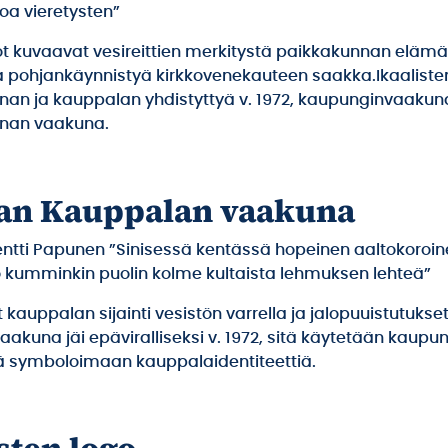
oa vieretysten”
rot kuvaavat vesireittien merkitystä paikkakunnan elämä
 pohjankäynnistyä kirkkovenekauteen saakka.Ikaaliste
an ja kauppalan yhdistyttyä v. 1972, kaupunginvaakunak
nan vaakuna.
n Kauppalan vaakuna
 Pentti Papunen ”Sinisessä kentässä hopeinen aaltokoroin
o kumminkin puolin kolme kultaista lehmuksen lehteä”
 kauppalan sijainti vesistön varrella ja jalopuuistutukse
akuna jäi epäviralliseksi v. 1972, sitä käytetään kaupu
ä symboloimaan kauppalaidentiteettiä.