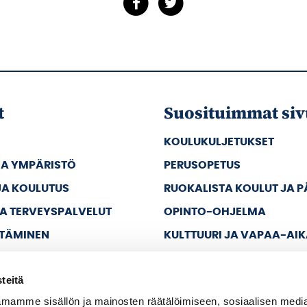
t
Suosituimmat siv
KOULUKULJETUKSET
JA YMPÄRISTÖ
PERUSOPETUS
JA KOULUTUS
RUOKALISTA KOULUT JA 
JA TERVEYSPALVELUT
OPINTO-OHJELMA
TTÄMINEN
KULTTUURI JA VAPAA-AI
JA VAPAA-AIKA
teitä
A HALLINTO
mamme sisällön ja mainosten räätälöimiseen, sosiaalisen medi