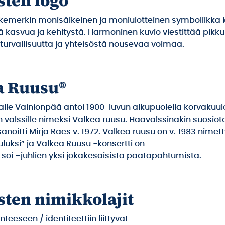
sten logo
liikemerkin monisäikeinen ja moniulotteinen symboliikka
ä kasvua ja kehitystä. Harmoninen kuvio viestittää pik
 turvallisuutta ja yhteisöstä nousevaa voimaa.
a Ruusu®
alle Vainionpää antoi 1900-luvun alkupuolella korvakuul
 valssille nimeksi Valkea ruusu. Häävalssinakin suosio
noitti Mirja Raes v. 1972. Valkea ruusu on v. 1983 nimett
uluksi” ja Valkea Ruusu -konsertti on
oi –juhlien yksi jokakesäisistä päätapahtumista.
sten nimikkolajit
nteeseen / identiteettiin liittyvät