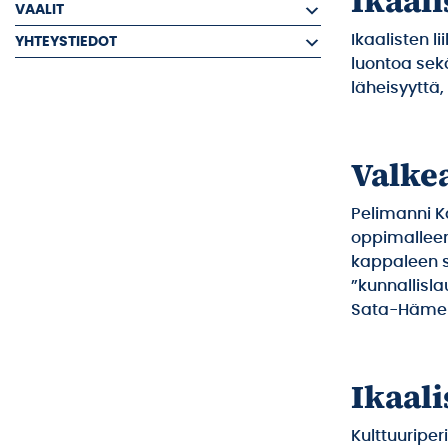
Ikaali
VAALIT
Ikaalisten 
YHTEYSTIEDOT
luontoa sek
läheisyyttä,
Valke
Pelimanni K
oppimalleen
kappaleen sa
”kunnallisla
Sata-Häme s
Ikaali
Kulttuuriperi