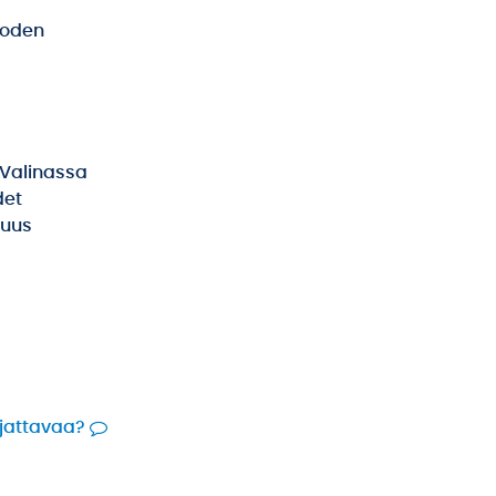
uoden
 Valinassa
det
suus
rjattavaa?