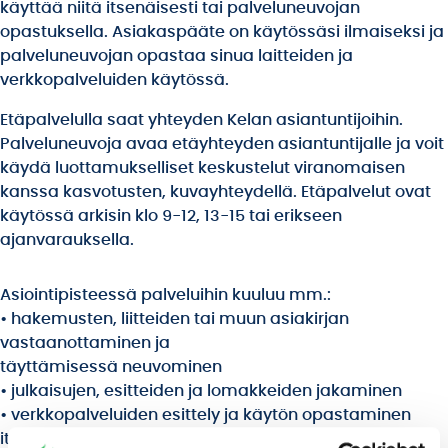
käyttää niitä itsenäisesti tai palveluneuvojan
opastuksella. Asiakaspääte on käytössäsi ilmaiseksi ja
palveluneuvojan opastaa sinua laitteiden ja
verkkopalveluiden käytössä.
Etäpalvelulla saat yhteyden Kelan asiantuntijoihin.
Palveluneuvoja avaa etäyhteyden asiantuntijalle ja voit
käydä luottamukselliset keskustelut viranomaisen
kanssa kasvotusten, kuvayhteydellä. Etäpalvelut ovat
käytössä arkisin klo 9-12, 13-15 tai erikseen
ajanvarauksella.
Asiointipisteessä palveluihin kuuluu mm.:
• hakemusten, liitteiden tai muun asiakirjan
vastaanottaminen ja
täyttämisessä neuvominen
• julkaisujen, esitteiden ja lomakkeiden jakaminen
• verkkopalveluiden esittely ja käytön opastaminen
itseasiointipisteessä