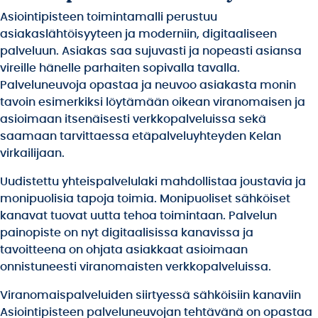
Asiointipisteen toimintamalli perustuu
asiakaslähtöisyyteen ja moderniin, digitaaliseen
palveluun. Asiakas saa sujuvasti ja nopeasti asiansa
vireille hänelle parhaiten sopivalla tavalla.
Palveluneuvoja opastaa ja neuvoo asiakasta monin
tavoin esimerkiksi löytämään oikean viranomaisen ja
asioimaan itsenäisesti verkkopalveluissa sekä
saamaan tarvittaessa etäpalveluyhteyden Kelan
virkailijaan.
Uudistettu yhteispalvelulaki mahdollistaa joustavia ja
monipuolisia tapoja toimia. Monipuoliset sähköiset
kanavat tuovat uutta tehoa toimintaan. Palvelun
painopiste on nyt digitaalisissa kanavissa ja
tavoitteena on ohjata asiakkaat asioimaan
onnistuneesti viranomaisten verkkopalveluissa.
Viranomaispalveluiden siirtyessä sähköisiin kanaviin
Asiointipisteen palveluneuvojan tehtävänä on opastaa