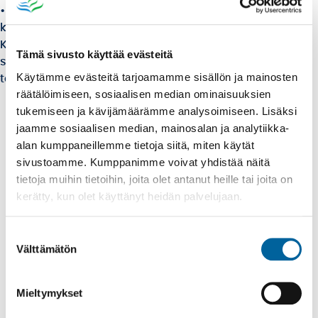
• etäpalveluyhteys viranomaisten asiantuntijoiden
kanssa
Kun asiointipiste ottaa vastaan yhteispalvelun
Tämä sivusto käyttää evästeitä
sopimukseen kuuluvan asiakirjan, tulee asiakirjassa
Käytämme evästeitä tarjoamamme sisällön ja mainosten
tarkoitettu asia vireille.
räätälöimiseen, sosiaalisen median ominaisuuksien
tukemiseen ja kävijämäärämme analysoimiseen. Lisäksi
jaamme sosiaalisen median, mainosalan ja analytiikka-
alan kumppaneillemme tietoja siitä, miten käytät
sivustoamme. Kumppanimme voivat yhdistää näitä
tietoja muihin tietoihin, joita olet antanut heille tai joita on
kerätty, kun olet käyttänyt heidän palvelujaan.
Ikaalisten asiointipiste
Suostumuksen
Välttämätön
Vanha Tampereentie 11,
valinta
39500 Ikaalinen.
Mieltymykset
asiointipiste (at) ikaalinen.fi