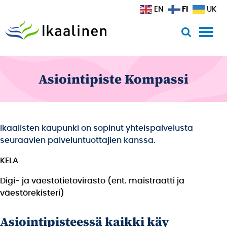
Siirry sisältöön
FI
EN
UK
Asiointipiste Kompassi
Ikaalisten kaupunki on sopinut yhteispalvelusta
seuraavien palveluntuottajien kanssa.
KELA
Digi- ja väestötietovirasto (ent. maistraatti ja
väestörekisteri)
Asiointipisteessä kaikki käy