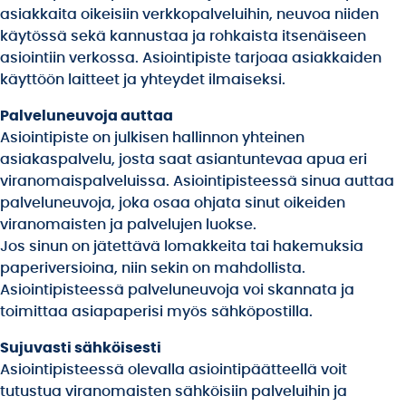
asiakkaita oikeisiin verkkopalveluihin, neuvoa niiden
käytössä sekä kannustaa ja rohkaista itsenäiseen
asiointiin verkossa. Asiointipiste tarjoaa asiakkaiden
käyttöön laitteet ja yhteydet ilmaiseksi.
Palveluneuvoja auttaa
Asiointipiste on julkisen hallinnon yhteinen
asiakaspalvelu, josta saat asiantuntevaa apua eri
viranomaispalveluissa. Asiointipisteessä sinua auttaa
palveluneuvoja, joka osaa ohjata sinut oikeiden
viranomaisten ja palvelujen luokse.
Jos sinun on jätettävä lomakkeita tai hakemuksia
paperiversioina, niin sekin on mahdollista.
Asiointipisteessä palveluneuvoja voi skannata ja
toimittaa asiapaperisi myös sähköpostilla.
Sujuvasti sähköisesti
Asiointipisteessä olevalla asiointipäätteellä voit
tutustua viranomaisten sähköisiin palveluihin ja