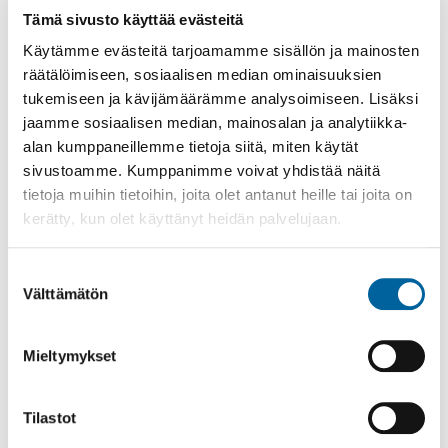
KULTTUURIPALVELUIDEN AVUSTUKSET 2026
Tämä sivusto käyttää evästeitä
KULTTUURIPALVELUT
Käytämme evästeitä tarjoamamme sisällön ja mainosten
LIIKUNTAPAIKAT JA ULKOILU
räätälöimiseen, sosiaalisen median ominaisuuksien
tukemiseen ja kävijämäärämme analysoimiseen. Lisäksi
LIIKUNTAPALVELUT
jaamme sosiaalisen median, mainosalan ja analytiikka-
AJANKOHTAISTA
alan kumppaneillemme tietoja siitä, miten käytät
AVUSTUKSET
sivustoamme. Kumppanimme voivat yhdistää näitä
tietoja muihin tietoihin, joita olet antanut heille tai joita on
LIIKUNTANEUVONTA
kerätty, kun olet käyttänyt heidän palvelujaan.
LIIKUNTAVINKKEJÄ OMATOIMISEEN LIIKKUMISEEN
OHJATTU LIIKUNTA
Suostumuksen
URHEILUSEURAT
Välttämätön
valinta
MATONPESUPAIKAT
Mieltymykset
NUORISOPALVELUT
OSALLISTAVA BUDJETOINTI
Tilastot
TAPAHTUMAKALENTERI