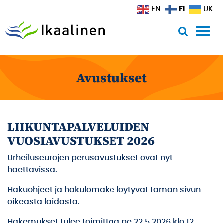
Siirry sisältöön
FI
EN
UK
Avustukset
LIIKUNTAPALVELUIDEN
VUOSIAVUSTUKSET 2026
Urheiluseurojen perusavustukset ovat nyt
haettavissa.
Hakuohjeet ja hakulomake löytyvät tämän sivun
oikeasta laidasta.
Hakemukset tulee toimittaa pe 22.5.2026 klo 12