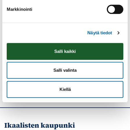
TAPAHTUMAOHJEISTUS
Markkinointi
VENEPAIKAT
PAIKALLISET YHDISTYKSET
PAIKALLISOPASPALVELUT
Näytä tiedot
Tulosta
Löytyikö
Salli kaikki
sisällöstä
korjattavaa?
Jaa
Salli valinta
Kiellä
Ikaalisten kaupunki