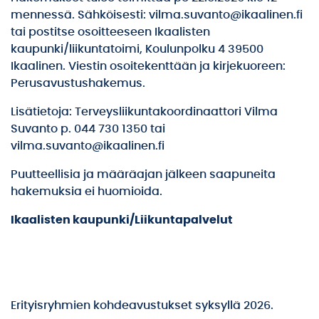
mennessä. Sähköisesti: vilma.suvanto@ikaalinen.fi
tai postitse osoitteeseen Ikaalisten
kaupunki/liikuntatoimi, Koulunpolku 4 39500
Ikaalinen. Viestin osoitekenttään ja kirjekuoreen:
Perusavustushakemus.
Lisätietoja: Terveysliikuntakoordinaattori Vilma
Suvanto p. 044 730 1350 tai
vilma.suvanto@ikaalinen.fi
Puutteellisia ja määräajan jälkeen saapuneita
hakemuksia ei huomioida.
Ikaalisten kaupunki/Liikuntapalvelut
Erityisryhmien kohdeavustukset syksyllä 2026.