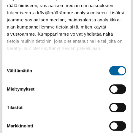
räätälöimiseen, sosiaalisen median ominaisuuksien
tukemiseen ja kävijämäärämme analysoimiseen. Lisäksi
jaamme sosiaalisen median, mainosalan ja analytiikka-
alan kumppaneillemme tietoja siitä, miten käytät
sivustoamme. Kumppanimme voivat yhdistää näitä
tietoja muihin tietoihin, joita olet antanut heille tai joita on
kerätty, kun olet käyttänyt heidän palvelujaan.
Suostumuksen
Välttämätön
valinta
Mieltymykset
Tilastot
Markkinointi
Maksuesite
1.1.2026 (pdf)