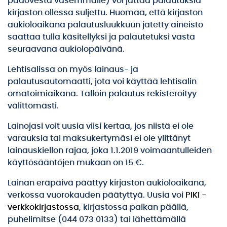
pääovesta vasemmalle) voi jättää palautuksia
kirjaston ollessa suljettu. Huomaa, että kirjaston
aukioloaikana palautusluukkuun jätetty aineisto
saattaa tulla käsitellyksi ja palautetuksi vasta
seuraavana aukiolopäivänä.
Lehtisalissa on myös lainaus- ja
palautusautomaatti, jota voi käyttää lehtisalin
omatoimiaikana. Tällöin palautus rekisteröityy
välittömästi.
Lainojasi voit uusia viisi kertaa, jos niistä ei ole
varauksia tai maksukertymäsi ei ole ylittänyt
lainauskiellon rajaa, joka 1.1.2019 voimaantulleiden
käyttösääntöjen mukaan on 15 €.
Lainan eräpäivä päättyy kirjaston aukioloaikana,
verkossa vuorokauden päätyttyä. Uusia voi
PIKI -
verkkokirjastossa
, kirjastossa paikan päällä,
puhelimitse (044 073 0133) tai lähettämällä