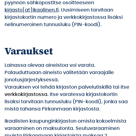
pyynnön sähköpostitse osoitteeseen
kirjasto[at]ikaalinen.fi
. Uusimiseen tarvitaan
kirjastokortin numero ja verkkokirjastossa lisäksi
nelinumeroinen tunnusluku (PIN-koodi).
Varaukset
Lainassa olevaa aineistoa voi varata.
Palauduttuaan aineisto välitetään varaajalle
jonotusjärjestyksessä.
Varauksen voi tehdä kirjaston palvelutiskillä tai itse
verkkokirjastossa
. Itse varatessa kirjastokortin
lisäksi tarvitaan tunnusluku (PIN-koodi), jonka saa
mistä tahansa Pirkanmaan kirjastosta.
Ikaalisten kaupunginkirjaston omista kokoelmista
varaaminen on maksutonta. Seutuvaraaminen
muista Pirkanmaan kirjastoista maksaa 2