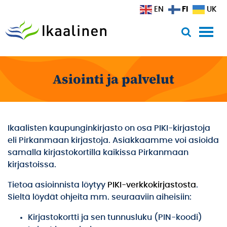
Siirry sisältöön
FI
EN
UK
Asiointi ja palvelut
Ikaalisten kaupunginkirjasto on osa PIKI-kirjastoja
eli Pirkanmaan kirjastoja. Asiakkaamme voi asioida
samalla kirjastokortilla kaikissa Pirkanmaan
kirjastoissa.
Tietoa asioinnista löytyy
PIKI-verkkokirjastosta
.
Sieltä löydät ohjeita mm. seuraaviin aiheisiin:
Kirjastokortti ja sen tunnusluku (PIN-koodi)