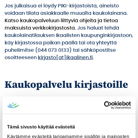
Jos julkaisua ei löydy PIKI-kirjastoista, aineisto
voidaan tilata asiakkaalle muualta kaukolainana.
Katso kaukopalveluun liittyviä ohjeita ja tietoa
maksuista verkkokirjastosta
. Jos haluat tehdä
kaukolainatilauksen Ikaalisten kaupunginkirjastoon,
käy kirjastossa paikan päällä tai ota yhteyttä
puhelimitse (044 073 0133) tai sähköpostitse
osoitteeseen
kirjasto[at]ikaalinen.fi
.
Kaukopalvelu kirjastoille
1.1.2025 alkaen Ikaalisten kaupunginkirjasto
veloittaa kaukolainoista 10 €/kaukolaina, joka
laskutetaan tilaajakirjastolta jälkikäteen.
Tämä sivusto käyttää evästeitä
Käytämme evästeitä tarjoamamme sisällön ja mainosten