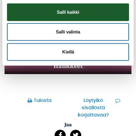
Salli kaikki
Salli valinta
Kiellä
Hankkeet
Tulosta
Löytyikö
sisällöstä
korjattavaa?
Jaa