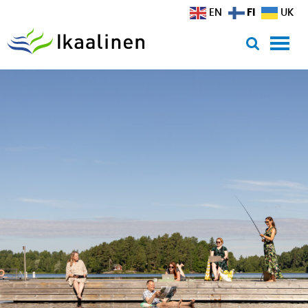
Siirry sisältöön
FI
EN
UK