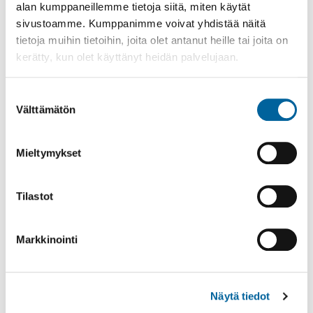
alan kumppaneillemme tietoja siitä, miten käytät
sivustoamme. Kumppanimme voivat yhdistää näitä
tietoja muihin tietoihin, joita olet antanut heille tai joita on
Asiointipiste
kerätty, kun olet käyttänyt heidän palvelujaan.
Suostumuksen
Välttämätön
valinta
Mieltymykset
Tilastot
Markkinointi
Nuorten (15-29) palvelut
Näytä tiedot