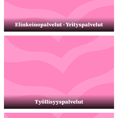
Elinkeinopalvelut - Yrityspalvelut
Työllisyyspalvelut