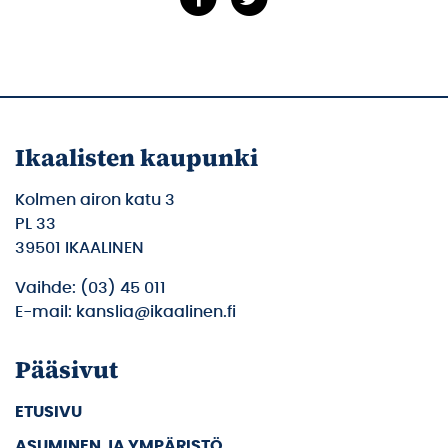
Ikaalisten kaupunki
Kolmen airon katu 3
PL 33
39501 IKAALINEN
Vaihde: (03) 45 011
E-mail: kanslia@ikaalinen.fi
Pääsivut
ETUSIVU
ASUMINEN JA YMPÄRISTÖ