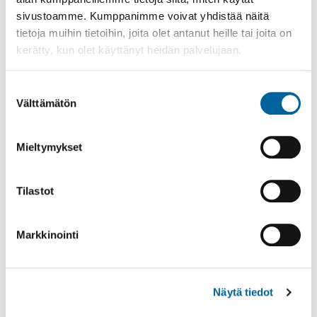
sivustoamme. Kumppanimme voivat yhdistää näitä
KANSALAISOPISTO
tietoja muihin tietoihin, joita olet antanut heille tai joita on
AJANKOHTAISTA
kerätty, kun olet käyttänyt heidän palvelujaan.
ILMOITTAUTUMINEN
KURSSITOIVEET JA PALAUTE
Suostumuksen
Välttämätön
valinta
OPETTAJAKSI OPISTOON
OPINTO-OHJELMA
Mieltymykset
OPISKELIJAINFO
YHTEYSTIEDOT
Tilastot
Tulosta
Löytyikö
Markkinointi
sisällöstä
korjattavaa?
Jaa
Näytä tiedot