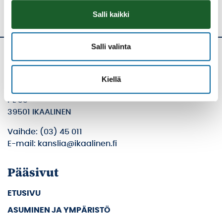
Salli kaikki
Salli valinta
Ikaalisten kaupunki
Kiellä
Kolmen airon katu 3
PL 33
39501 IKAALINEN
Vaihde: (03) 45 011
E-mail: kanslia@ikaalinen.fi
Pääsivut
ETUSIVU
ASUMINEN JA YMPÄRISTÖ