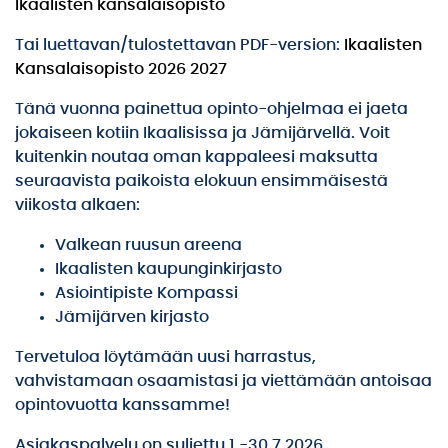
Ikaalisten kansalaisopisto
Tai luettavan/tulostettavan PDF-version:
Ikaalisten
Kansalaisopisto 2026 2027
Tänä vuonna painettua opinto-ohjelmaa ei jaeta
jokaiseen kotiin Ikaalisissa ja Jämijärvellä. Voit
kuitenkin noutaa oman kappaleesi maksutta
seuraavista paikoista elokuun ensimmäisestä
viikosta alkaen:
Valkean ruusun areena
Ikaalisten kaupunginkirjasto
Asiointipiste Kompassi
Jämijärven kirjasto
Tervetuloa löytämään uusi harrastus,
vahvistamaan osaamistasi ja viettämään antoisaa
opintovuotta kanssamme!
Asiakaspalvelu on suljettu 1.-30.7.2026