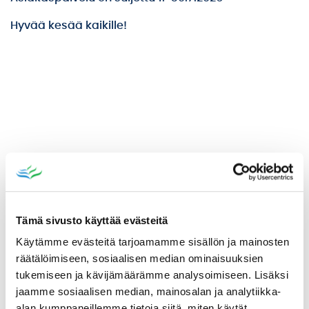
Hyvää kesää kaikille!
Tämä sivusto käyttää evästeitä
VARHAISKASVATUS
Käytämme evästeitä tarjoamamme sisällön ja mainosten
räätälöimiseen, sosiaalisen median ominaisuuksien
ESIOPETUS
tukemiseen ja kävijämäärämme analysoimiseen. Lisäksi
PERUSOPETUS
jaamme sosiaalisen median, mainosalan ja analytiikka-
LUKIO
alan kumppaneillemme tietoja siitä, miten käytät