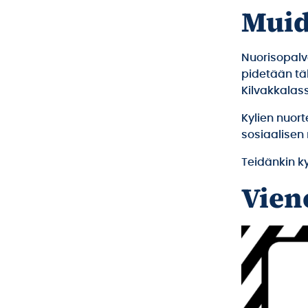
Muid
Nuorisopalve
pidetään tä
Kilvakkalassa
Kylien nuor
sosiaalisen
Teidänkin k
Vien