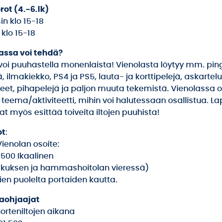
rot (4.-6.lk)
in klo 15-18
 klo 15-18
assa voi tehdä?
voi puuhastella monenlaista! Vienolasta löytyy mm. ping
ä, ilmakiekko, PS4 ja PS5, lauta- ja korttipelejä, askartelu
eet, pihapelejä ja paljon muuta tekemistä. Vienolassa on
 teema/aktiviteetti, mihin voi halutessaan osallistua. La
t myös esittää toiveita iltojen puuhista!
ot
:
Vienolan osoite:
9500 Ikaalinen
skuksen ja hammashoitolan vieressä)
ien puolelta portaiden kautta.
taohjaajat
orteniltojen aikana