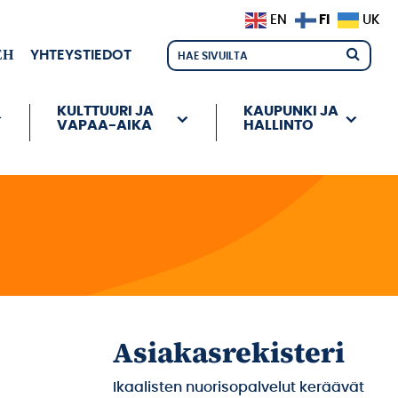
FI
EN
UK
ЕН
YHTEYSTIEDOT
KULTTUURI JA
KAUPUNKI JA
VAPAA-AIKA
HALLINTO
Asiakasrekisteri
Ikaalisten nuorisopalvelut keräävät