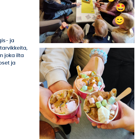
is- ja
tarvikkeita,
 joka ilta
pset ja