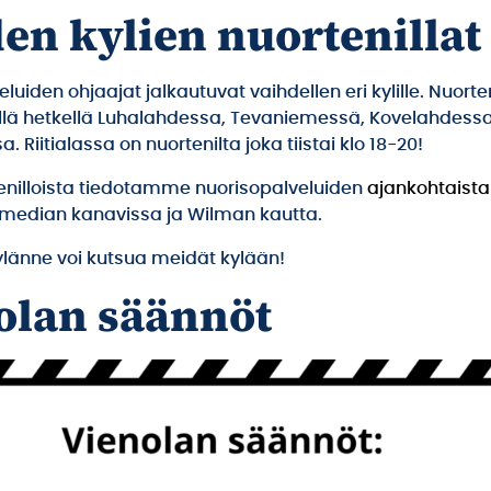
en kylien nuortenillat
luiden ohjaajat jalkautuvat vaihdellen eri kylille. Nuorten
llä hetkellä Luhalahdessa, Tevaniemessä, Kovelahdessa
. Riitialassa on nuortenilta joka tiistai klo 18-20!
tenilloista tiedotamme nuorisopalveluiden
ajankohtaista
 median kanavissa ja Wilman kautta.
ylänne voi kutsua meidät kylään!
olan säännöt