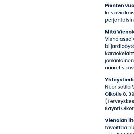
Pienten vuo
keskiviikkois
perjantaisin
Mitä Vienol
Vienolassa 
biljardipöyt
karaokelaitt
jonkinlainen
nuoret saava
Yhteystied
Nuorisotila 
Oikotie 8, 3
(Terveyske
Käynti Oikot
Vienolan il
tavoittaa nu