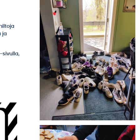
iltoja
 ja
-sivulla,