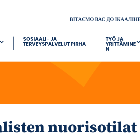
ВІТАЄМО ВАС ДО ІКААЛІН
SOSIAALI- JA
TYÖ JA
TERVEYSPALVELUT PIRHA
YRITTÄMINE
N
listen nuorisotilat