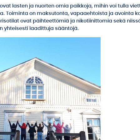
 ovat lasten ja nuorten omia paikkoja, mihin voi tulla vi
. Toiminta on maksutonta, vapaaehtoista ja avointa kai
orisotilat ovat päihteettömiä ja nikotiinittomia sekä niiss
 yhteisesti laadittuja sääntöjä.