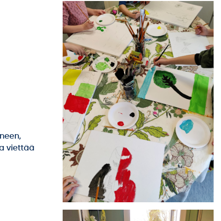
ineen,
ja viettää