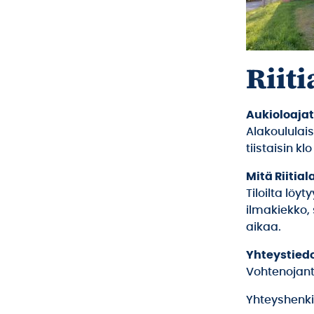
Riiti
Aukioloajat
Alakoululaise
tiistaisin kl
Mitä Riitial
Tiloilta löy
ilmakiekko, 
aikaa.
Yhteystiedo
Vohtenojanti
Yhteyshenki