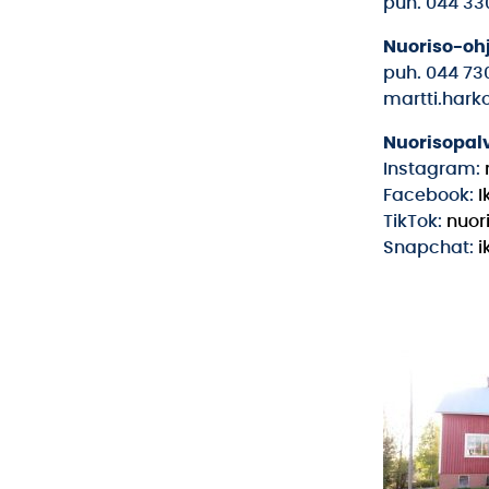
puh. 044 33
Nuoriso-oh
puh. 044 73
martti.hark
Nuorisopal
Instagram:
Facebook:
I
TikTok:
nuor
Snapchat:
i