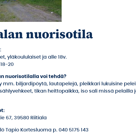
alan nuorisotila
:
t, yläkoululaiset ja alle 18v.
o 18-20
an nuorisotilalla voi tehdä?
tyy mm. biljardipöytä, lautapelejä, pleikkari lukuisine pele
sählyvehkeet, tikan heittopaikka, iso sali missä pelailla 
t:
e 67, 39580 Riitiala
lö Tapio Kortesluoma p. 040 5175 143