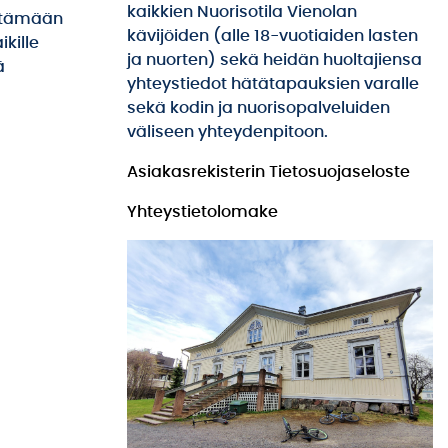
kaikkien Nuorisotila Vienolan
ettämään
kävijöiden (alle 18-vuotiaiden lasten
kille
ja nuorten) sekä heidän huoltajiensa
ä
yhteystiedot hätätapauksien varalle
sekä kodin ja nuorisopalveluiden
väliseen yhteydenpitoon.
Asiakasrekisterin Tietosuojaseloste
Yhteystietolomake