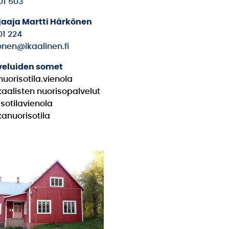
01 503
jaaja Martti Härkönen
01 224
onen@ikaalinen.fi
veluiden somet
nuorisotila.vienola
kaalisten nuorisopalvelut
isotilavienola
kanuorisotila