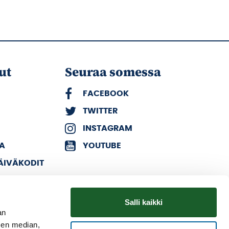
ut
Seuraa somessa
FACEBOOK
TWITTER
INSTAGRAM
KA
YOUTUBE
PÄIVÄKODIT
Salli kaikki
an
sen median,