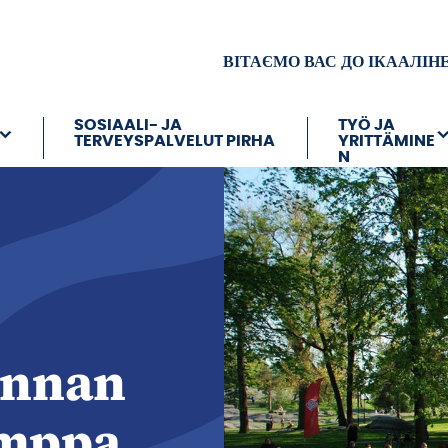
ВІТАЄМО ВАС ДО ІКААЛІН
SOSIAALI- JA
TYÖ JA
TERVEYSPALVELUT PIRHA
YRITTÄMINE
N
annan
umppa