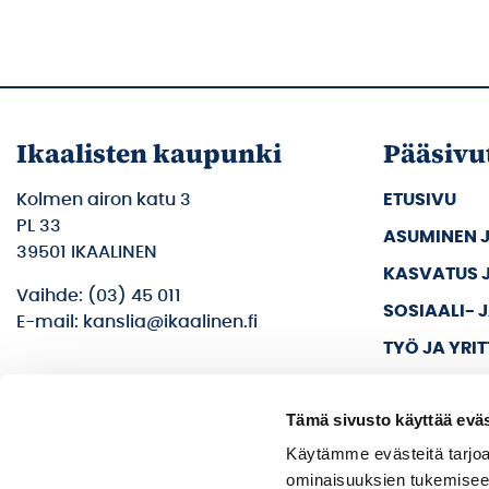
Ikaalisten kaupunki
Pääsivu
Kolmen airon katu 3
ETUSIVU
PL 33
ASUMINEN 
39501 IKAALINEN
KASVATUS 
Vaihde: (03) 45 011
SOSIAALI- 
E-mail: kanslia@ikaalinen.fi
TYÖ JA YRI
KULTTUURI 
Tämä sivusto käyttää eväs
KAUPUNKI J
Käytämme evästeitä tarjoa
ominaisuuksien tukemisee