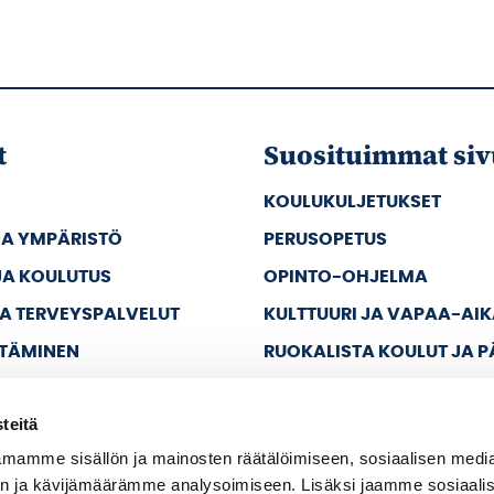
t
Suosituimmat siv
KOULUKULJETUKSET
JA YMPÄRISTÖ
PERUSOPETUS
JA KOULUTUS
OPINTO-OHJELMA
JA TERVEYSPALVELUT
KULTTUURI JA VAPAA-AI
TTÄMINEN
RUOKALISTA KOULUT JA 
JA VAPAA-AIKA
teitä
A HALLINTO
mamme sisällön ja mainosten räätälöimiseen, sosiaalisen medi
n ja kävijämäärämme analysoimiseen. Lisäksi jaamme sosiaali