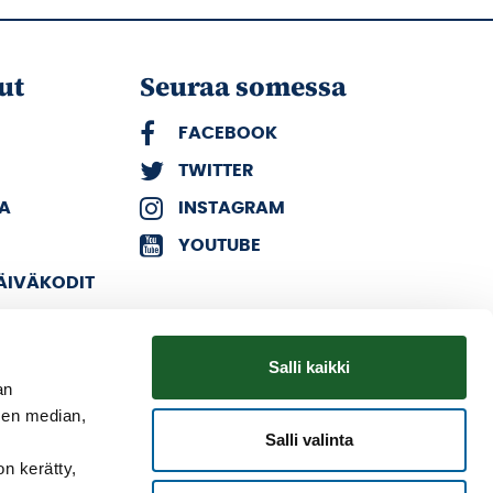
ut
Seuraa somessa
FACEBOOK
TWITTER
KA
INSTAGRAM
YOUTUBE
PÄIVÄKODIT
Salli kaikki
an
sen median,
Salli valinta
on kerätty,