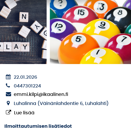
22.01.2026
0447301224
emmi.kilpi@ikaalinen.fi
Luhalinna (Väinänlahdentie 6, Luhalahti)
Lue lisää
Ilmoittautumisen lisätiedot