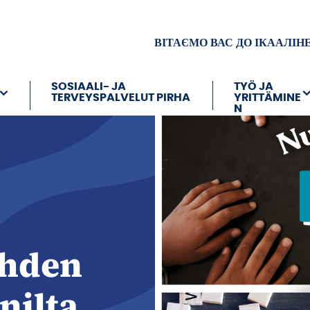
ВІТАЄМО ВАС ДО ІКААЛІН
SOSIAALI- JA
TYÖ JA
TERVEYSPALVELUT PIRHA
YRITTÄMINE
N
ahden
nilta