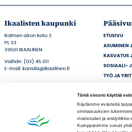
Ikaalisten kaupunki
Pääsivu
Kolmen airon katu 3
ETUSIVU
PL 33
ASUMINEN 
39501 IKAALINEN
KASVATUS 
Vaihde: (03) 45 011
SOSIAALI- 
E-mail: kanslia@ikaalinen.fi
TYÖ JA YRI
KULTTUURI 
Tämä sivusto käyttää eväs
KAUPUNKI J
Käytämme evästeitä tarjoa
ominaisuuksien tukemisee
mainosalan ja analytiikka-
Kumppanimme voivat yhdistää 