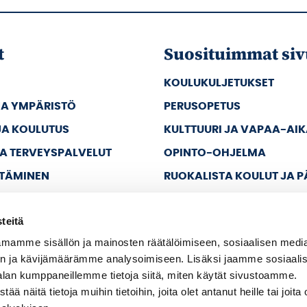
t
Suosituimmat siv
KOULUKULJETUKSET
JA YMPÄRISTÖ
PERUSOPETUS
JA KOULUTUS
KULTTUURI JA VAPAA-AI
JA TERVEYSPALVELUT
OPINTO-OHJELMA
TTÄMINEN
RUOKALISTA KOULUT JA 
JA VAPAA-AIKA
teitä
A HALLINTO
mamme sisällön ja mainosten räätälöimiseen, sosiaalisen medi
n ja kävijämäärämme analysoimiseen. Lisäksi jaamme sosiaali
alan kumppaneillemme tietoja siitä, miten käytät sivustoamme.
näitä tietoja muihin tietoihin, joita olet antanut heille tai joita 