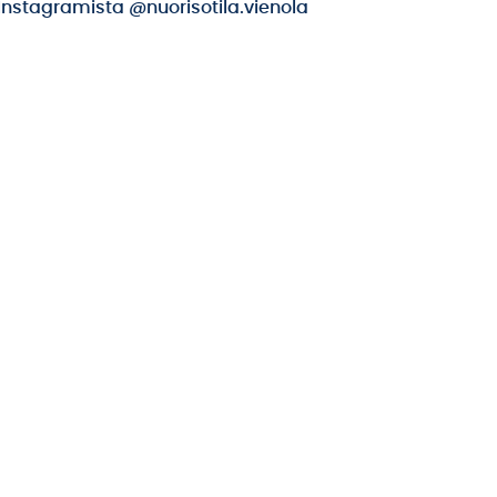
Instagramista @nuorisotila.vienola