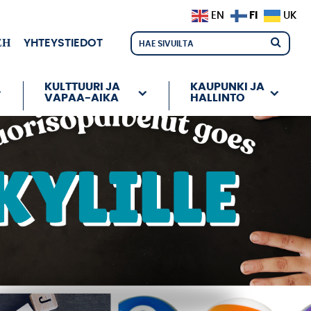
FI
EN
UK
ЕН
YHTEYSTIEDOT
KULTTUURI JA
KAUPUNKI JA
VAPAA-AIKA
HALLINTO