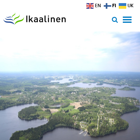
Siirry sisältöön
FI
EN
UK