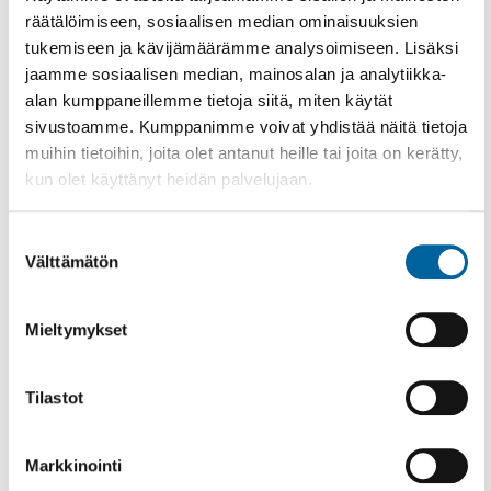
räätälöimiseen, sosiaalisen median ominaisuuksien
tukemiseen ja kävijämäärämme analysoimiseen. Lisäksi
jaamme sosiaalisen median, mainosalan ja analytiikka-
alan kumppaneillemme tietoja siitä, miten käytät
sivustoamme. Kumppanimme voivat yhdistää näitä tietoja
muihin tietoihin, joita olet antanut heille tai joita on kerätty,
kun olet käyttänyt heidän palvelujaan.
Suostumuksen
Välttämätön
valinta
Mieltymykset
Vatulanharjun Vestivaalit
08.08.2026 10:00
-
16:00
Tilastot
Palinperäntie 1312
Lue lisää
Markkinointi