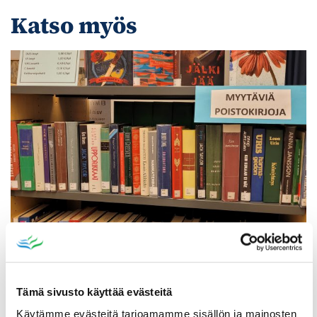
Katso myös
Poistomyynti kirjaston aukioloaikana
03.06.2026
-
31.08.2026
Tämä sivusto käyttää evästeitä
Poppelikatu 10
Käytämme evästeitä tarjoamamme sisällön ja mainosten
Lue lisää