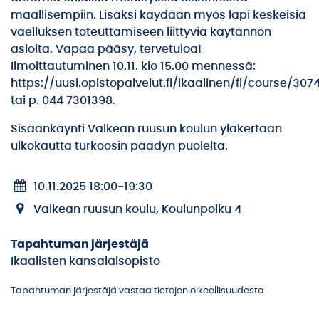
maallisempiin. Lisäksi käydään myös läpi keskeisiä
vaelluksen toteuttamiseen liittyviä käytännön
asioita. Vapaa pääsy, tervetuloa!
Ilmoittautuminen 10.11. klo 15.00 mennessä:
https://uusi.opistopalvelut.fi/ikaalinen/fi/course/307
tai p. 044 7301398.
Sisäänkäynti Valkean ruusun koulun yläkertaan
ulkokautta turkoosin päädyn puolelta.
10.11.2025 18:00
-
19:30
Valkean ruusun koulu, Koulunpolku 4
Tapahtuman järjestäjä
Ikaalisten kansalaisopisto
Tapahtuman järjestäjä vastaa tietojen oikeellisuudesta