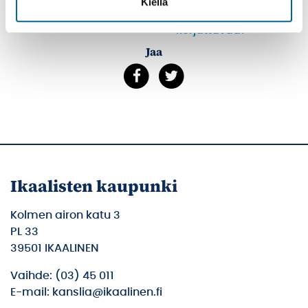
Kiellä
sisällöstä
korjattavaa?
Jaa
Ikaalisten kaupunki
Kolmen airon katu 3
PL 33
39501 IKAALINEN
Vaihde: (03) 45 011
E-mail: kanslia@ikaalinen.fi