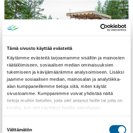
Tämä sivusto käyttää evästeitä
Käytämme evästeitä tarjoamamme sisällön ja mainosten
räätälöimiseen, sosiaalisen median ominaisuuksien
tukemiseen ja kävijämäärämme analysoimiseen. Lisäksi
jaamme sosiaalisen median, mainosalan ja analytiikka-
Vatulanharjun Vestivaalit
alan kumppaneillemme tietoja siitä, miten käytät
sivustoamme. Kumppanimme voivat yhdistää näitä
08.08.2026 10:00
-
16:00
tietoja muihin tietoihin, joita olet antanut heille tai joita on
Palinperäntie 1312
kerätty, kun olet käyttänyt heidän palvelujaan.
Lue lisää
Suostumuksen
Välttämätön
valinta