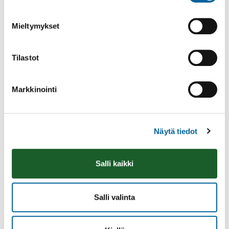
Mieltymykset
Tilastot
Markkinointi
Räsymattojooga
Näytä tiedot
08.08.2026 11:00
-
12:00
Talo Rannalla kallioilla
Salli kaikki
Lue lisää
Salli valinta
Tulosta
Löytyikö