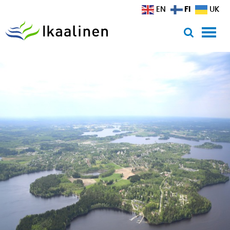
Siirry sisältöön
FI
EN
UK