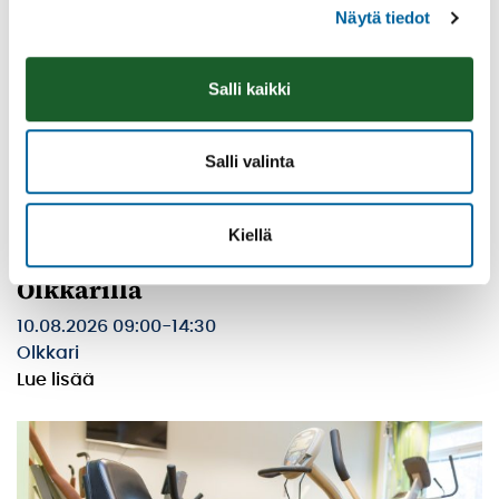
Näytä tiedot
Salli kaikki
Salli valinta
Kiellä
Ikaalisten Nykymarttojen puuropäivä
Olkkarilla
10.08.2026 09:00
-
14:30
Olkkari
Lue lisää