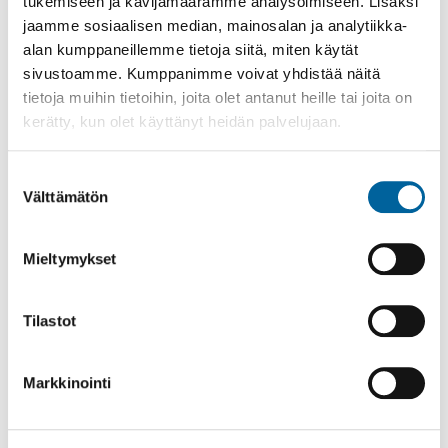
tukemiseen ja kävijämäärämme analysoimiseen. Lisäksi
jaamme sosiaalisen median, mainosalan ja analytiikka-
alan kumppaneillemme tietoja siitä, miten käytät
sivustoamme. Kumppanimme voivat yhdistää näitä
tietoja muihin tietoihin, joita olet antanut heille tai joita on
kerätty, kun olet käyttänyt heidän palvelujaan.
Suostumuksen
Välttämätön
valinta
Mieltymykset
Poistomyynti kirjaston aukioloaikana
03.06.2026
-
31.08.2026
Tilastot
Poppelikatu 10
Lue lisää
Markkinointi