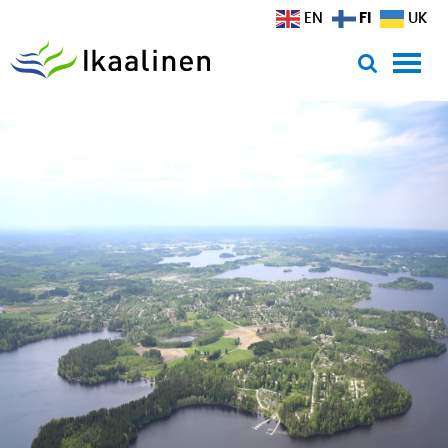
Siirry sisältöön
FI
EN
UK