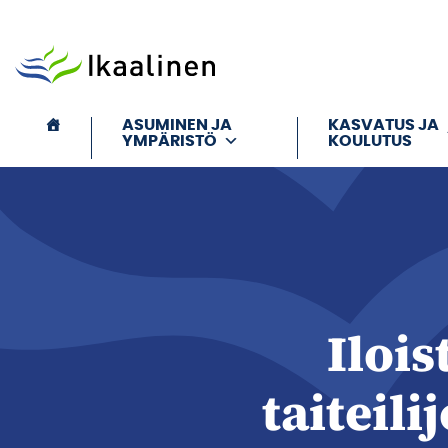
Siirry sisältöön
ASUMINEN JA
KASVATUS JA
YMPÄRISTÖ
KOULUTUS
Ilois
taiteili