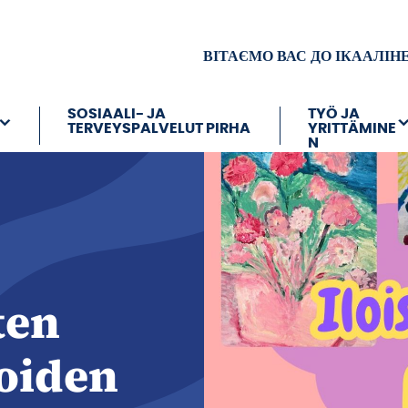
ВІТАЄМО ВАС ДО ІКААЛІН
SOSIAALI- JA
TYÖ JA
TERVEYSPALVELUT PIRHA
YRITTÄMINE
N
ten
joiden