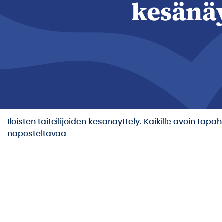
kesänäy
Iloisten taiteilijoiden kesänäyttely. Kaikille avoin tapa
naposteltavaa