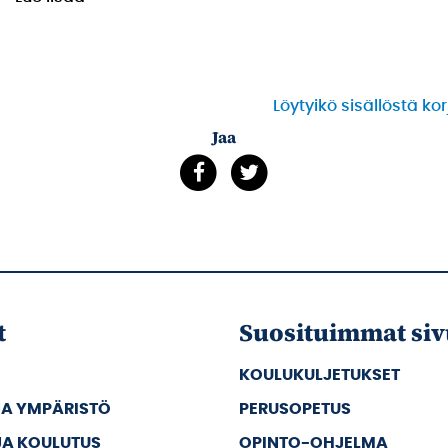
Löytyikö sisällöstä ko
Jaa
t
Suosituimmat siv
KOULUKULJETUKSET
JA YMPÄRISTÖ
PERUSOPETUS
JA KOULUTUS
OPINTO-OHJELMA