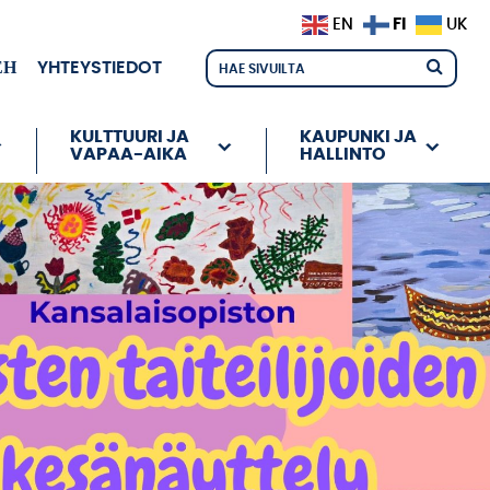
FI
EN
UK
ЕН
YHTEYSTIEDOT
KULTTUURI JA
KAUPUNKI JA
VAPAA-AIKA
HALLINTO