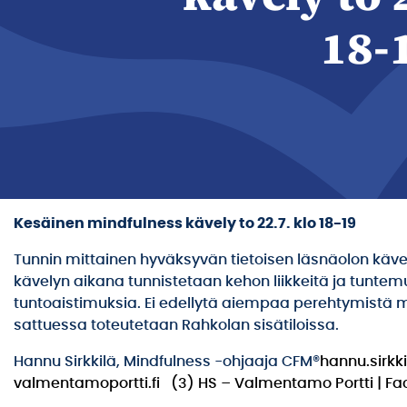
18-
Kesäinen mindfulness kävely
to 22.7. klo 18-19
Tunnin mittainen hyväksyvän tietoisen läsnäolon käve
kävelyn aikana tunnistetaan kehon liikkeitä ja tunt
tuntoaistimuksia. Ei edellytä aiempaa perehtymistä mi
sattuessa toteutetaan Rahkolan sisätiloissa.
Hannu Sirkkilä, Mindfulness -ohjaaja CFM®
hannu.sirk
valmentamoportti.fi
(3) HS – Valmentamo Portti | F