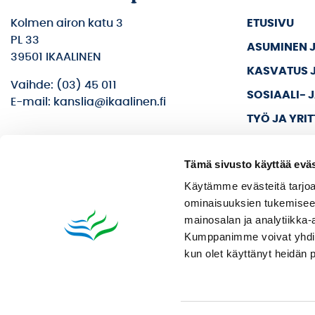
Kolmen airon katu 3
ETUSIVU
PL 33
ASUMINEN 
39501 IKAALINEN
KASVATUS 
Vaihde: (03) 45 011
SOSIAALI- 
E-mail: kanslia@ikaalinen.fi
TYÖ JA YRI
KULTTUURI 
Tämä sivusto käyttää eväs
KAUPUNKI J
Käytämme evästeitä tarjoa
ominaisuuksien tukemisee
mainosalan ja analytiikka-
Kumppanimme voivat yhdistää 
kun olet käyttänyt heidän 