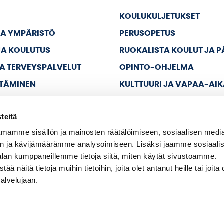
KOULUKULJETUKSET
JA YMPÄRISTÖ
PERUSOPETUS
JA KOULUTUS
RUOKALISTA KOULUT JA 
JA TERVEYSPALVELUT
OPINTO-OHJELMA
TTÄMINEN
KULTTUURI JA VAPAA-AI
JA VAPAA-AIKA
teitä
A HALLINTO
mamme sisällön ja mainosten räätälöimiseen, sosiaalisen medi
n ja kävijämäärämme analysoimiseen. Lisäksi jaamme sosiaali
alan kumppaneillemme tietoja siitä, miten käytät sivustoamme.
näitä tietoja muihin tietoihin, joita olet antanut heille tai joita 
palvelujaan.