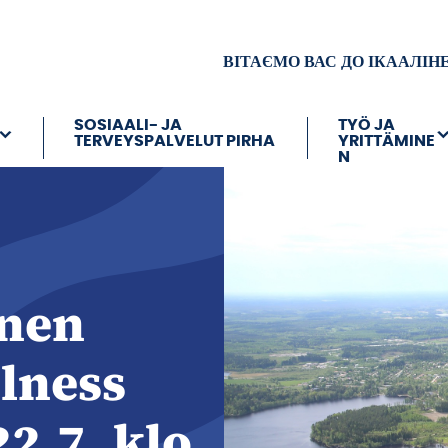
ВІТАЄМО ВАС ДО ІКААЛІН
SOSIAALI- JA
TYÖ JA
TERVEYSPALVELUT PIRHA
YRITTÄMINE
N
inen
lness
22.7. klo