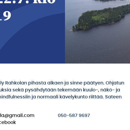
19
ly Rahkolan pihasta alkaen ja sinne päätyen. Ohjatun
emuksia sekä pysähdytään tekemään kuulo-, näkö- ja
ndfulnessiin ja normaali kävelykunto riittää. Sateen
kila@gmail.com
050-587 9697
acebook