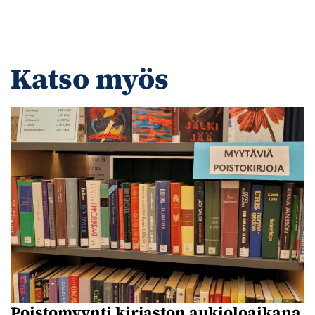
Katso myös
Poistomyynti kirjaston aukioloaikana