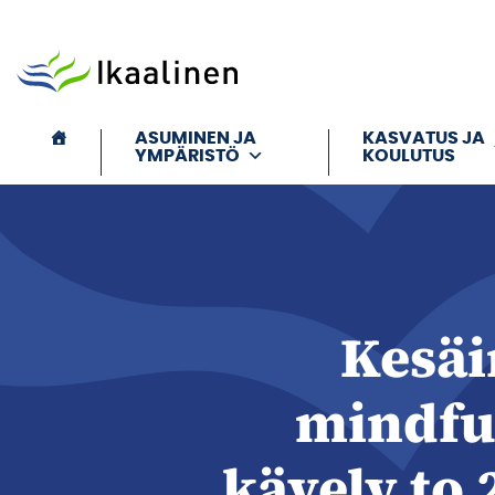
Siirry sisältöön
ASUMINEN JA
KASVATUS JA
YMPÄRISTÖ
KOULUTUS
Kesä
mindfu
kävely to 