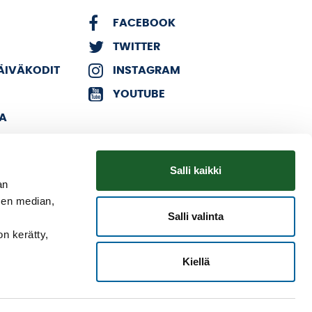
FACEBOOK
TWITTER
PÄIVÄKODIT
INSTAGRAM
YOUTUBE
KA
Salli kaikki
an
sen median,
Salli valinta
on kerätty,
Kiellä