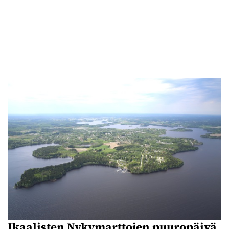
Ikaalisten Nykymarttojen puuropäivä