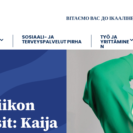
ВІТАЄМО ВАС ДО ІКААЛІН
SOSIAALI- JA
TYÖ JA
TERVEYSPALVELUT PIRHA
YRITTÄMINE
N
iikon
it: Kaija