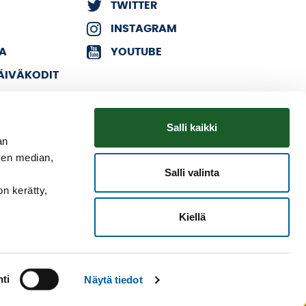
TWITTER
INSTAGRAM
KA
YOUTUBE
PÄIVÄKODIT
Salli kaikki
an
sen median,
Salli valinta
on kerätty,
Kiellä
ti
Näytä tiedot