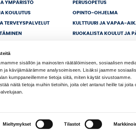
JA YMPÄRISTÖ
PERUSOPETUS
JA KOULUTUS
OPINTO-OHJELMA
JA TERVEYSPALVELUT
KULTTUURI JA VAPAA-AI
TTÄMINEN
RUOKALISTA KOULUT JA 
JA VAPAA-AIKA
teitä
A HALLINTO
mamme sisällön ja mainosten räätälöimiseen, sosiaalisen medi
n ja kävijämäärämme analysoimiseen. Lisäksi jaamme sosiaali
alan kumppaneillemme tietoja siitä, miten käytät sivustoamme.
näitä tietoja muihin tietoihin, joita olet antanut heille tai joita 
palvelujaan.
Mieltymykset
Tilastot
Markkinoin