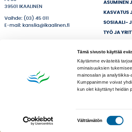
ASUMINEN 
39501 IKAALINEN
KASVATUS 
Vaihde: (03) 45 011
SOSIAALI- 
E-mail: kanslia@ikaalinen.fi
TYÖ JA YRI
KULTTUURI 
Tämä sivusto käyttää eväs
KAUPUNKI J
Käytämme evästeitä tarjoa
ominaisuuksien tukemisee
mainosalan ja analytiikka-
Kumppanimme voivat yhdistää 
kun olet käyttänyt heidän 
Suostumuksen
Välttämätön
valinta