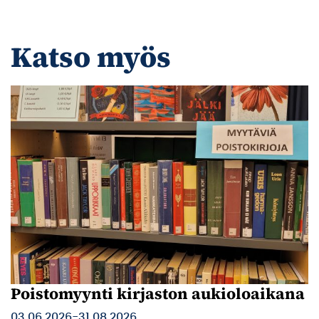
Katso myös
Poistomyynti kirjaston aukioloaikana
03.06.2026
-
31.08.2026