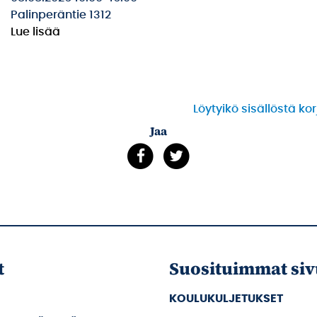
Palinperäntie 1312
Lue lisää
Löytyikö sisällöstä ko
Jaa
t
Suosituimmat siv
KOULUKULJETUKSET