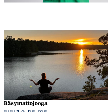
Räsymattojooga
08.08.2026 11:00
-
12:00