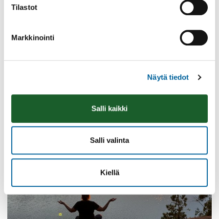
Tilastot
Markkinointi
Vatulanharjun Vestivaalit
08.08.2026 10:00
-
16:00
Palinperäntie 1312
Näytä tiedot
Lue lisää
Salli kaikki
Salli valinta
Kiellä