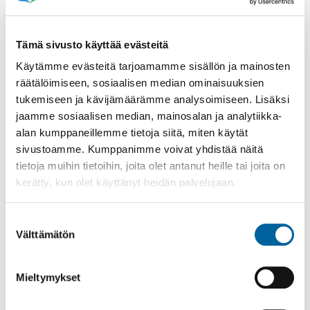
Tämä sivusto käyttää evästeitä
Käytämme evästeitä tarjoamamme sisällön ja mainosten
räätälöimiseen, sosiaalisen median ominaisuuksien
Poistomyynti kirjaston aukioloaikana
tukemiseen ja kävijämäärämme analysoimiseen. Lisäksi
03.06.2026
-
31.08.2026
jaamme sosiaalisen median, mainosalan ja analytiikka-
Poppelikatu 10
alan kumppaneillemme tietoja siitä, miten käytät
Lue lisää
sivustoamme. Kumppanimme voivat yhdistää näitä
tietoja muihin tietoihin, joita olet antanut heille tai joita on
kerätty, kun olet käyttänyt heidän palvelujaan.
Suostumuksen
Välttämätön
valinta
Mieltymykset