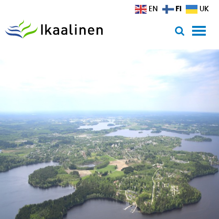
Siirry sisältöön
FI
EN
UK