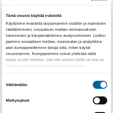
Tämä sivusto käyttää evästeitä
Käytämme evästeitä tarjoamamme sisällön ja mainosten
räätälöimiseen, sosiaalisen median ominaisuuksien
Poistomyynti kirjaston aukioloaikana
tukemiseen ja kävijämäärämme analysoimiseen. Lisäksi
03.06.2026
-
31.08.2026
jaamme sosiaalisen median, mainosalan ja analytiikka-
Poppelikatu 10
alan kumppaneillemme tietoja siitä, miten käytät
Lue lisää
sivustoamme. Kumppanimme voivat yhdistää näitä
tietoja muihin tietoihin, joita olet antanut heille tai joita on
kerätty, kun olet käyttänyt heidän palvelujaan.
Suostumuksen
Välttämätön
valinta
Mieltymykset