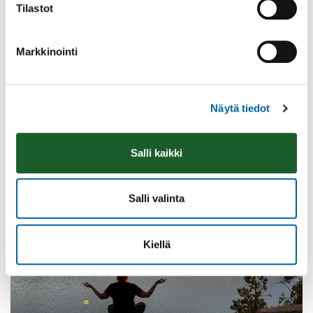
Tilastot
Markkinointi
Vatulanharjun Vestivaalit
08.08.2026 10:00
-
16:00
Palinperäntie 1312
Näytä tiedot
Lue lisää
Salli kaikki
Salli valinta
Kiellä