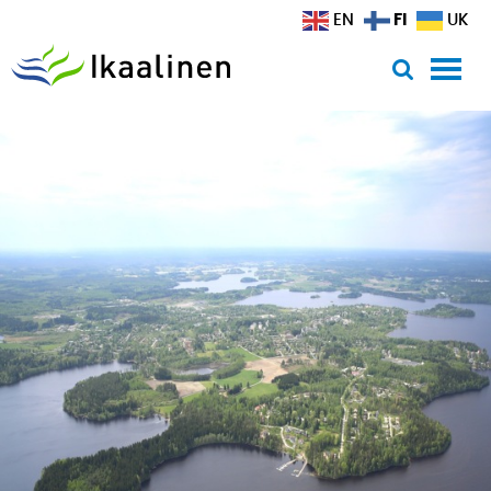
Siirry sisältöön
FI
EN
UK