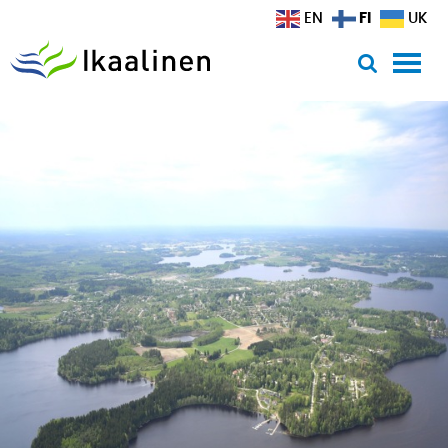
Siirry sisältöön
FI
EN
UK