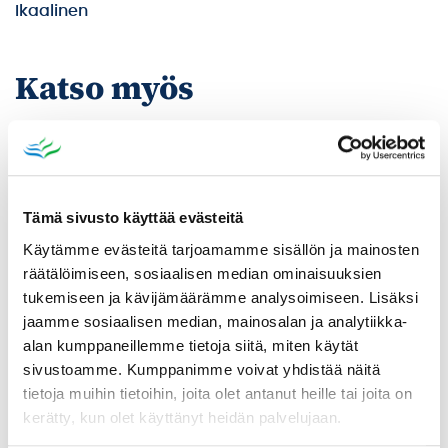
Ikaalinen
Katso myös
Tämä sivusto käyttää evästeitä
Käytämme evästeitä tarjoamamme sisällön ja mainosten
räätälöimiseen, sosiaalisen median ominaisuuksien
tukemiseen ja kävijämäärämme analysoimiseen. Lisäksi
jaamme sosiaalisen median, mainosalan ja analytiikka-
alan kumppaneillemme tietoja siitä, miten käytät
sivustoamme. Kumppanimme voivat yhdistää näitä
tietoja muihin tietoihin, joita olet antanut heille tai joita on
Poistomyynti kirjaston aukioloaikana
kerätty, kun olet käyttänyt heidän palvelujaan.
03.06.2026
-
31.08.2026