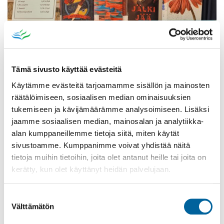
Tämä sivusto käyttää evästeitä
Käytämme evästeitä tarjoamamme sisällön ja mainosten
räätälöimiseen, sosiaalisen median ominaisuuksien
tukemiseen ja kävijämäärämme analysoimiseen. Lisäksi
jaamme sosiaalisen median, mainosalan ja analytiikka-
alan kumppaneillemme tietoja siitä, miten käytät
Poistomyynti kirjaston aukioloaikana
sivustoamme. Kumppanimme voivat yhdistää näitä
tietoja muihin tietoihin, joita olet antanut heille tai joita on
03.06.2026
-
31.08.2026
kerätty, kun olet käyttänyt heidän palvelujaan.
Poppelikatu 10
Lue lisää
Suostumuksen
Välttämätön
valinta