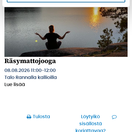
Räsymattojooga
08.08.2026 11:00
-
12:00
Talo Rannalla kallioilla
Lue lisää
Tulosta
Löytyikö
sisällöstä
korjattavaa?