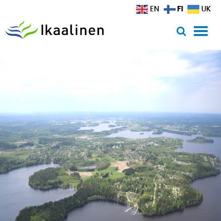
Siirry sisältöön
FI
EN
UK