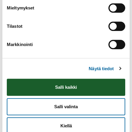
Mieltymykset
Tilastot
Markkinointi
Näytä tiedot
Vatulanharjun Vestivaalit
08.08.2026 10:00
-
16:00
Salli kaikki
Palinperäntie 1312
Lue lisää
Salli valinta
Kiellä