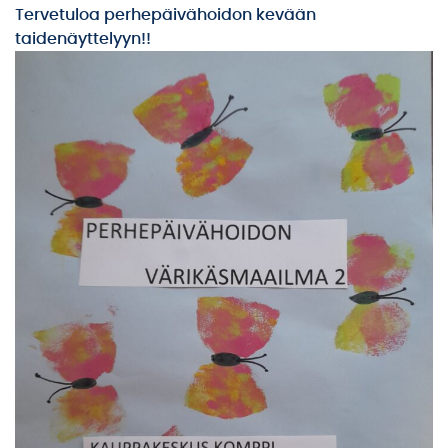
Tervetuloa perhepäivähoidon kevään
taidenäyttelyyn!!