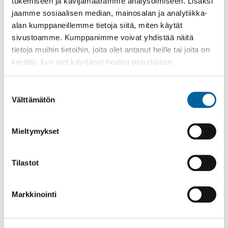
tukemiseen ja kävijämäärämme analysoimiseen. Lisäksi
jaamme sosiaalisen median, mainosalan ja analytiikka-
alan kumppaneillemme tietoja siitä, miten käytät
sivustoamme. Kumppanimme voivat yhdistää näitä
tietoja muihin tietoihin, joita olet antanut heille tai joita on
kerätty, kun olet käyttänyt heidän palvelujaan.
Suostumuksen
Välttämätön
valinta
Vatulanharjun Vestivaalit
Mieltymykset
08.08.2026 10:00
-
16:00
Palinperäntie 1312
Tilastot
Lue lisää
Markkinointi