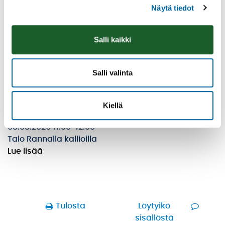
Näytä tiedot
Salli kaikki
Salli valinta
Kiellä
Räsymattojooga
08.08.2026 11:00
-
12:00
Talo Rannalla kallioilla
Lue lisää
Tulosta
Löytyikö
sisällöstä