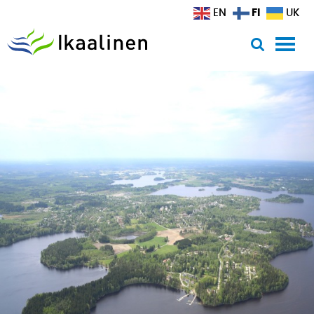
Siirry sisältöön
FI
EN
UK