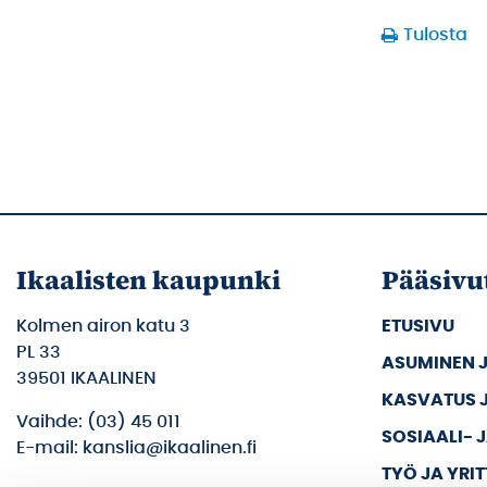
Tulosta
Ikaalisten kaupunki
Pääsivu
Kolmen airon katu 3
ETUSIVU
PL 33
ASUMINEN 
39501 IKAALINEN
KASVATUS 
Vaihde: (03) 45 011
SOSIAALI- 
E-mail: kanslia@ikaalinen.fi
TYÖ JA YRI