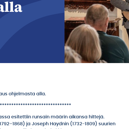
alla
uvaus ohjelmasta alla.
*******************************
ssa esitettiin runsain määrin aikansa hittejä.
(1792–1868) ja Joseph Haydnin (1732-1809) suurien