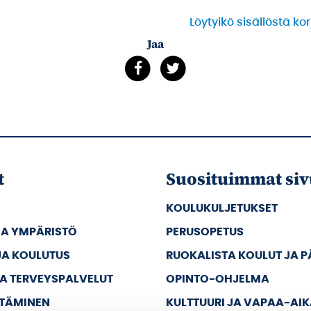
Löytyikö sisällöstä ko
Jaa
t
Suosituimmat siv
KOULUKULJETUKSET
JA YMPÄRISTÖ
PERUSOPETUS
JA KOULUTUS
RUOKALISTA KOULUT JA 
JA TERVEYSPALVELUT
OPINTO-OHJELMA
TTÄMINEN
KULTTUURI JA VAPAA-AI