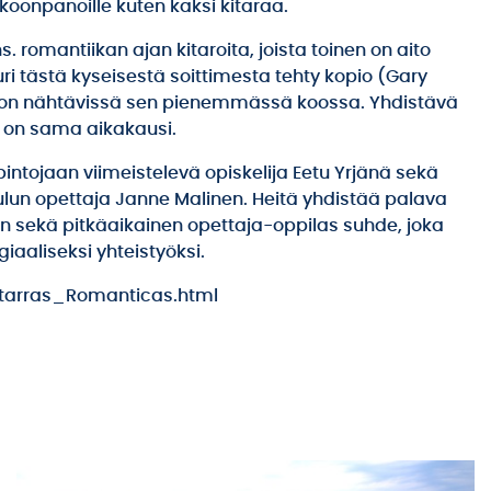
okoonpanoille kuten kaksi kitaraa.
 romantiikan ajan kitaroita, joista toinen on aito
 tästä kyseisestä soittimesta tehty kopio (Gary
aan on nähtävissä sen pienemmässä koossa. Yhdistävä
illa on sama aikakausi.
ntojaan viimeistelevä opiskelija Eetu Yrjänä sekä
un opettaja Janne Malinen. Heitä yhdistää palava
an sekä pitkäaikainen opettaja-oppilas suhde, joka
aaliseksi yhteistyöksi.
itarras_Romanticas.html