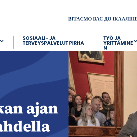
ВІТАЄМО ВАС ДО ІКААЛІН
SOSIAALI- JA
TYÖ JA
TERVEYSPALVELUT PIRHA
YRITTÄMINE
N
an ajan
ahdella