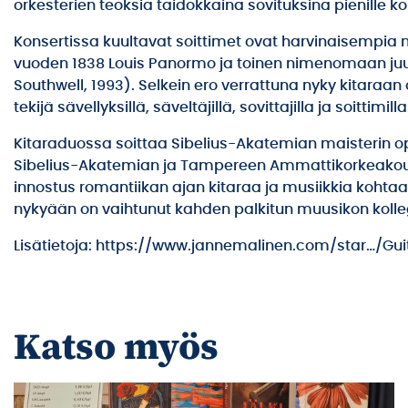
orkesterien teoksia taidokkaina sovituksina pienille k
Konsertissa kuultavat soittimet ovat harvinaisempia ns.
vuoden 1838 Louis Panormo ja toinen nimenomaan juuri
Southwell, 1993). Selkein ero verrattuna nyky kitar
tekijä sävellyksillä, säveltäjillä, sovittajilla ja soittim
Kitaraduossa soittaa Sibelius-Akatemian maisterin opi
Sibelius-Akatemian ja Tampereen Ammattikorkeakoul
innostus romantiikan ajan kitaraa ja musiikkia kohta
nykyään on vaihtunut kahden palkitun muusikon kollegi
Lisätietoja: https://www.jannemalinen.com/star…/Gu
Katso myös