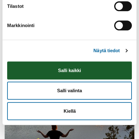
Tilastot
Markkinointi
Vatulanharjun Vestivaalit
08.08.2026 10:00
-
16:00
Palinperäntie 1312
Näytä tiedot
Lue lisää
Salli kaikki
Salli valinta
Kiellä