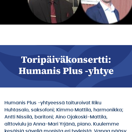
Toripäiväkonsertti:
Humanis Plus -yhtye
Humanis Plus -yhtyeessä taituroivat Riku
Huhtasalo, saksofoni; Kimmo Mattila, harmonikka;
Antti Nissilä, baritoni; Aino Ojakoski-Mattila,
alttoviulu ja Anna-Mari Yrjänä, piano. Kuulemme
kesäisiä säveliä monista eri tyyleistä. Vapaa pääsy,