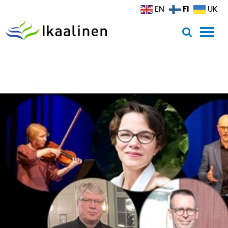
Siirry sisältöön
FI
EN
UK