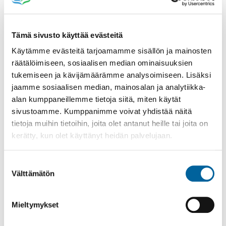
Tämä sivusto käyttää evästeitä
Käytämme evästeitä tarjoamamme sisällön ja mainosten
räätälöimiseen, sosiaalisen median ominaisuuksien
Poistomyynti kirjaston aukioloaikana
tukemiseen ja kävijämäärämme analysoimiseen. Lisäksi
jaamme sosiaalisen median, mainosalan ja analytiikka-
03.06.2026
-
31.08.2026
alan kumppaneillemme tietoja siitä, miten käytät
Poppelikatu 10
sivustoamme. Kumppanimme voivat yhdistää näitä
Lue lisää
tietoja muihin tietoihin, joita olet antanut heille tai joita on
kerätty, kun olet käyttänyt heidän palvelujaan.
Suostumuksen
Välttämätön
valinta
Mieltymykset