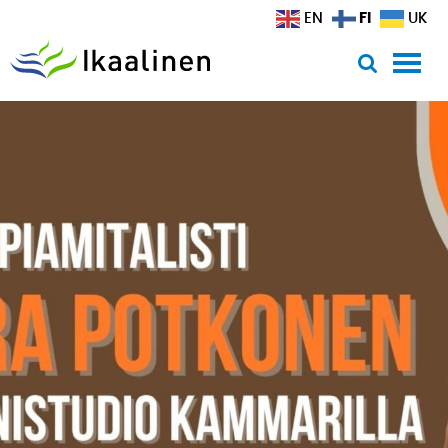
Siirry sisältöön
FI
EN
UK