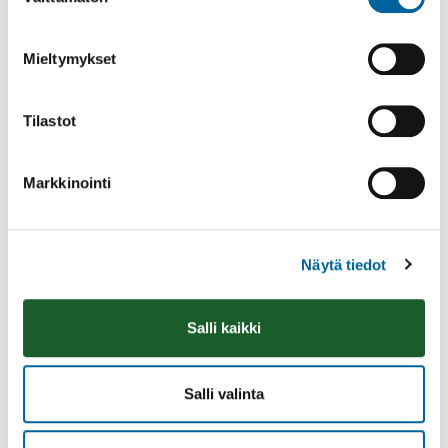
valinta
Mieltymykset
Tilastot
Markkinointi
Näytä tiedot
Ikaalisten Nykymarttojen puuropäivä
Olkkarilla
Salli kaikki
10.08.2026 09:00
-
14:30
Olkkari
Lue lisää
Salli valinta