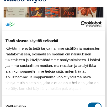
Tämä sivusto käyttää evästeitä
Käytämme evästeitä tarjoamamme sisällön ja mainosten
räätälöimiseen, sosiaalisen median ominaisuuksien
tukemiseen ja kävijämäärämme analysoimiseen. Lisäksi
jaamme sosiaalisen median, mainosalan ja analytiikka-
alan kumppaneillemme tietoja siitä, miten käytät
Poistomyynti kirjaston aukioloaikana
sivustoamme. Kumppanimme voivat yhdistää näitä
tietoja muihin tietoihin, joita olet antanut heille tai joita on
03.06.2026
-
31.08.2026
kerätty, kun olet käyttänyt heidän palvelujaan.
Poppelikatu 10
Lue lisää
Suostumuksen
Välttämätön