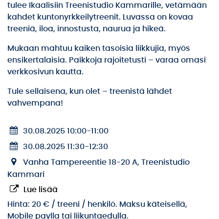
tulee Ikaalisiin Treenistudio Kammarille, vetämään
kahdet kuntonyrkkeilytreenit. Luvassa on kovaa
treeniä, iloa, innostusta, naurua ja hikeä.
Mukaan mahtuu kaiken tasoisia liikkujia, myös
ensikertalaisia. Paikkoja rajoitetusti – varaa omasi
verkkosivun kautta.
Tule sellaisena, kun olet – treenistä lähdet
vahvempana!
30.08.2025 10:00
-
11:00
30.08.2025 11:30
-
12:30
Vanha Tampereentie 18-20 A, Treenistudio
Kammari
Lue lisää
Hinta: 20 € / treeni / henkilö. Maksu käteisellä,
Mobile paylla tai liikuntaedulla.