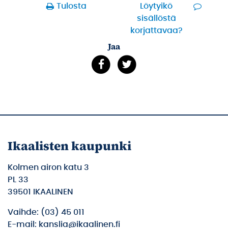
Tulosta
Löytyikö
sisällöstä
korjattavaa?
Jaa
Ikaalisten kaupunki
Kolmen airon katu 3
PL 33
39501 IKAALINEN
Vaihde: (03) 45 011
E-mail: kanslia@ikaalinen.fi