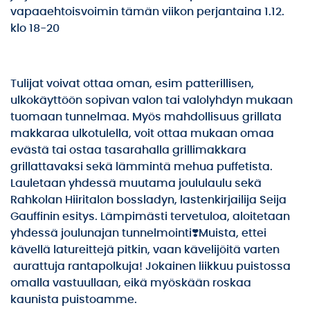
vapaaehtoisvoimin tämän viikon perjantaina 1.12.
klo 18-20
Tulijat voivat ottaa oman, esim patterillisen,
ulkokäyttöön sopivan valon tai valolyhdyn mukaan
tuomaan tunnelmaa. Myös mahdollisuus grillata
makkaraa ulkotulella, voit ottaa mukaan omaa
evästä tai ostaa tasarahalla grillimakkara
grillattavaksi sekä lämmintä mehua puffetista.
Lauletaan yhdessä muutama joululaulu sekä
Rahkolan Hiiritalon bossladyn, lastenkirjailija Seija
Gauffinin esitys. Lämpimästi tervetuloa, aloitetaan
yhdessä joulunajan tunnelmointi❣️Muista, ettei
kävellä latureittejä pitkin, vaan kävelijöitä varten
aurattuja rantapolkuja! Jokainen liikkuu puistossa
omalla vastuullaan, eikä myöskään roskaa
kaunista puistoamme.