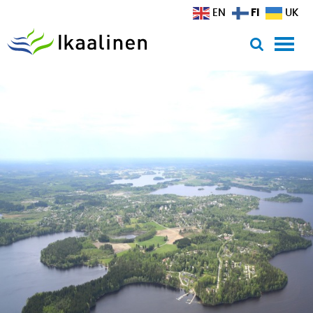
Siirry sisältöön
FI
EN
UK