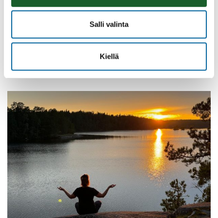
Salli valinta
Vatulanharjun Vestivaalit
08.08.2026 10:00
-
16:00
Kiellä
Palinperäntie 1312
Lue lisää