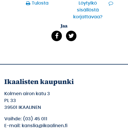
Tulosta
Löytyikö
sisällöstä
korjattavaa?
Jaa
Ikaalisten kaupunki
Kolmen airon katu 3
PL 33
39501 IKAALINEN
Vaihde: (03) 45 011
E-mail: kanslia@ikaalinen.fi