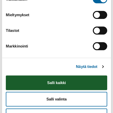
valinta
Mieltymykset
Tilastot
Markkinointi
Näytä tiedot
Vatulanharjun Vestivaalit
Salli kaikki
08.08.2026 10:00
-
16:00
Palinperäntie 1312
Lue lisää
Salli valinta