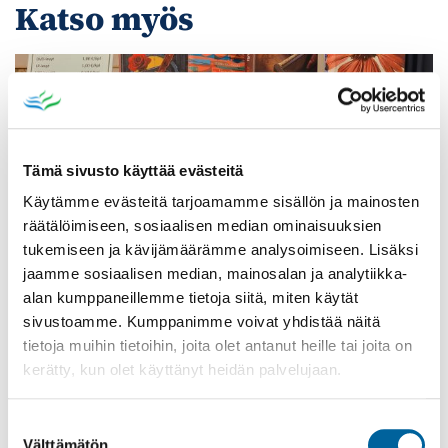
Katso myös
Tämä sivusto käyttää evästeitä
Käytämme evästeitä tarjoamamme sisällön ja mainosten
räätälöimiseen, sosiaalisen median ominaisuuksien
tukemiseen ja kävijämäärämme analysoimiseen. Lisäksi
jaamme sosiaalisen median, mainosalan ja analytiikka-
alan kumppaneillemme tietoja siitä, miten käytät
sivustoamme. Kumppanimme voivat yhdistää näitä
Poistomyynti kirjaston aukioloaikana
tietoja muihin tietoihin, joita olet antanut heille tai joita on
kerätty, kun olet käyttänyt heidän palvelujaan.
03.06.2026
-
31.08.2026
Poppelikatu 10
Suostumuksen
Lue lisää
Välttämätön