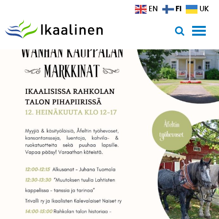
Siirry sisältöön
FI
EN
UK