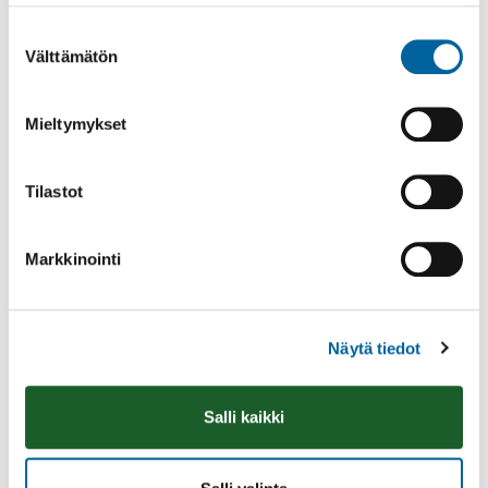
Suostumuksen
Välttämätön
valinta
Mieltymykset
Katso myös
Tilastot
Markkinointi
Näytä tiedot
Salli kaikki