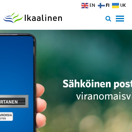
Siirry sisältöön
FI
EN
UK