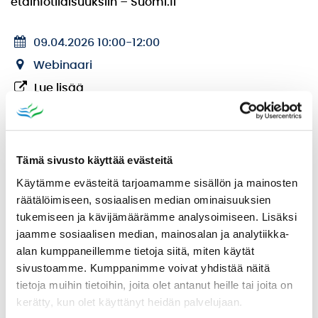
etäinfotilaisuuksiin – Suomi.fi
09.04.2026 10:00
-
12:00
Webinaari
Lue lisää
Tapahtuman järjestäjä
Digi- ja väestötietovirasto
Tämä sivusto käyttää evästeitä
Tapahtuman järjestäjä vastaa tietojen oikeellisuudesta
Käytämme evästeitä tarjoamamme sisällön ja mainosten
räätälöimiseen, sosiaalisen median ominaisuuksien
tukemiseen ja kävijämäärämme analysoimiseen. Lisäksi
jaamme sosiaalisen median, mainosalan ja analytiikka-
alan kumppaneillemme tietoja siitä, miten käytät
sivustoamme. Kumppanimme voivat yhdistää näitä
tietoja muihin tietoihin, joita olet antanut heille tai joita on
kerätty, kun olet käyttänyt heidän palvelujaan.