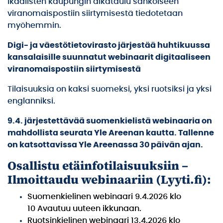
Ikaalisten kaupungin aikataulu sähköiseen
viranomaispostiin siirtymisestä tiedotetaan
myöhemmin.
Digi- ja väestötietovirasto järjestää huhtikuussa
kansalaisille suunnatut webinaarit digitaaliseen
viranomaispostiin siirtymisestä
Tilaisuuksia on kaksi suomeksi, yksi ruotsiksi ja yksi
englanniksi.
9.4. järjestettävää suomenkielistä webinaaria on
mahdollista seurata Yle Areenan kautta. Tallenne
on katsottavissa Yle Areenassa 30 päivän ajan.
Osallistu etäinfotilaisuuksiin –
Ilmoittaudu webinaariin (Lyyti.fi):
Suomenkielinen webinaari 9.4.2026 klo
10
Avautuu uuteen ikkunaan.
Ruotsinkielinen webinaari 13.4.2026 klo