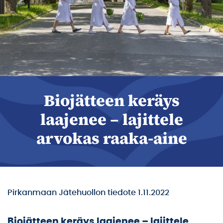
Biojätteen keräys
laajenee – lajittele
arvokas raaka-aine
Pirkanmaan Jätehuollon tiedote 1.11.2022
Biojätteen keräys laajenee – lajittele