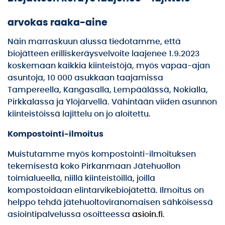
arvokas raaka-aine
Näin marraskuun alussa tiedotamme, että
biojätteen erilliskeräysvelvoite laajenee 1.9.2023
koskemaan kaikkia kiinteistöjä, myös vapaa-ajan
asuntoja, 10 000 asukkaan taajamissa
Tampereella, Kangasalla, Lempäälässä, Nokialla,
Pirkkalassa ja Ylöjärvellä. Vähintään viiden asunnon
kiinteistöissä lajittelu on jo aloitettu.
Kompostointi-ilmoitus
Muistutamme myös kompostointi-ilmoituksen
tekemisestä koko Pirkanmaan Jätehuollon
toimialueella, niillä kiinteistöillä, joilla
kompostoidaan elintarvikebiojätettä. Ilmoitus on
helppo tehdä jätehuoltoviranomaisen sähköisessä
asiointipalvelussa osoitteessa
asioin.fi
.