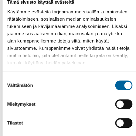
Tämä sivusto käyttää evästeitä
Käytämme evästeitä tarjoamamme sisällön ja mainosten
Tämä sivu on käännetty automaattisesti
räätälöimiseen, sosiaalisen median ominaisuuksien
käännöstyökalulla. Käännös voi sisältää
tukemiseen ja kävijämäärämme analysoimiseen. Lisäksi
epätarkkuuksia.
jaamme sosiaalisen median, mainosalan ja analytiikka-
alan kumppaneillemme tietoja siitä, miten käytät
Oikeudellisesti sitova ja ajantasainen tieto löytyy
sivustoamme. Kumppanimme voivat yhdistää näitä tietoja
sivun alkuperäisestä suomenkielisestä versiosta.
muihin tietoihin, joita olet antanut heille tai joita on kerätty,
Kunta ei vastaa automaattisen käännöksen
kun olet käyttänyt heidän palvelujaan.
mahdollisista virheistä.
Suostumuksen
Välttämätön
valinta
Mieltymykset
Tilastot