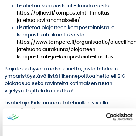
Lisätietoa kompostointi-ilmoituksesta:
https://pjhoy.fi/kompostointi-ilmoitus-
jatehuoltoviranomaiselle/
Lisätietoa biojätteen kompostoinnista ja
kompostointi-ilmoituksesta:
https://www.tampere.fi/organisaatio/alueelline
jatehuoltolautakunta/biojatteen-
kompostointi-ja-kompostointi-ilmoitus
Biojäte on hyvää raaka-ainetta, josta tehdään
ympäristöystävällistä liikennepolttoainetta eli BIG-
biokaasua sekä ravinteita kotimaisen ruuan
viljelyyn. Lajittelu kannattaa!
Lisätietoja Pirkanmaan Jätehuollon sivuilla:
www.pjhoy.fi
Tiedote kokonaisuudessaan (pdf)