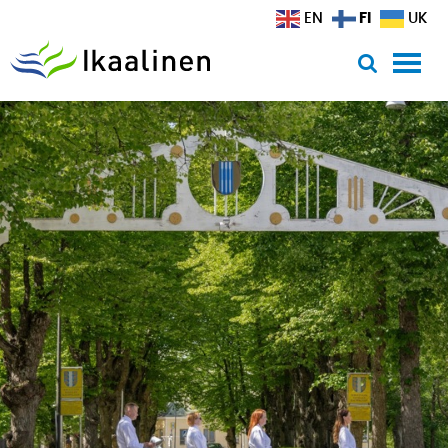
Siirry sisältöön
FI
EN
UK