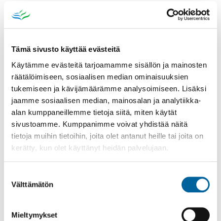
la-su 27.-28.9.
• la-su 25.-26.10.
• la-su 29.-30.11.
Tämä sivusto käyttää evästeitä
Lähitapaamiset kevätlukukaudella 2026:
Käytämme evästeitä tarjoamamme sisällön ja mainosten
• la-su 24.-25.1. 2026
räätälöimiseen, sosiaalisen median ominaisuuksien
• la-su 21.-22.2.
tukemiseen ja kävijämäärämme analysoimiseen. Lisäksi
• la-su 28.-29.3
jaamme sosiaalisen median, mainosalan ja analytiikka-
+ Käytännön harjoittelut Ikaalisissa.
alan kumppaneillemme tietoja siitä, miten käytät
sivustoamme. Kumppanimme voivat yhdistää näitä
Opiskelukustannukset:
tietoja muihin tietoihin, joita olet antanut heille tai joita on
kerätty, kun olet käyttänyt heidän palvelujaan.
Opetus 600 €, maksu sisältää lähiopetuksen sekä
lounaan lähiopetuspäivinä. Opiskelijamaksu
laskutetaan kahdessa erässä, 8/2025 ja 1/2026.
Suostumuksen
Hintaan ei sisälly mahdolliset bussimaksut
Välttämätön
valinta
harjoitusopastuksiin.
Mieltymykset
Ikaalisten kaupunki maksaa koulutukseen