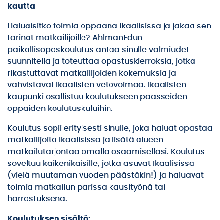
kautta
Haluaisitko toimia oppaana Ikaalisissa ja jakaa sen
tarinat matkailijoille? AhlmanEdun
paikallisopaskoulutus antaa sinulle valmiudet
suunnitella ja toteuttaa opastuskierroksia, jotka
rikastuttavat matkailijoiden kokemuksia ja
vahvistavat Ikaalisten vetovoimaa. Ikaalisten
kaupunki osallistuu koulutukseen päässeiden
oppaiden koulutuskuluihin.
Koulutus sopii erityisesti sinulle, joka haluat opastaa
matkailijoita Ikaalisissa ja lisätä alueen
matkailutarjontaa omalla osaamisellasi. Koulutus
soveltuu kaikenikäisille, jotka asuvat Ikaalisissa
(vielä muutaman vuoden päästäkin!) ja haluavat
toimia matkailun parissa kausityönä tai
harrastuksena.
Koulutuksen sisältö: