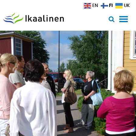
Siirry sisältöön
FI
EN
UK