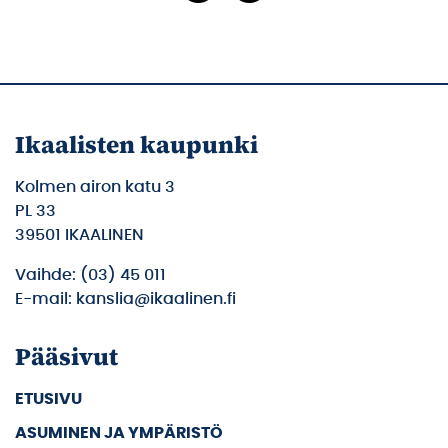
Ikaalisten kaupunki
Kolmen airon katu 3
PL 33
39501 IKAALINEN
Vaihde: (03) 45 011
E-mail: kanslia@ikaalinen.fi
Pääsivut
ETUSIVU
ASUMINEN JA YMPÄRISTÖ