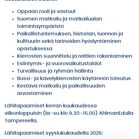
Oppaan rooli ja vastuut
Suomen matkailu ja matkailualan
toimintaympäristö
Paikallistuntemuksen, historian, luonnon ja
kulttuurin sekä tarinoiden hyödyntäminen
opastuksessa
Kierrosten suunnittelu ja reittien rakentaminen
Esiintymis- ja vuorovaikutustaidot
Turvallisuus ja ryhmän hallinta
Bussi- ja kävelykierrosten käytännön toteutus
Kestävä matkailu ja paikallisuuden
arvostaminen
Lähitapaamiset kerran kuukaudessa
viikonloppuisin (la–su klo 9.30–15.00) AhlmanEdulla
Tampereella.
Lähitapaamiset syyslukukaudella 2025: