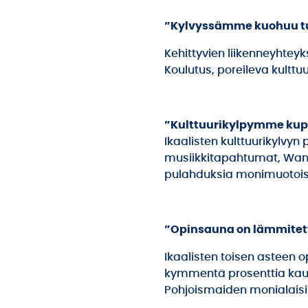
”Kylvyssämme kuohuu t
Kehittyvien liikenneyhteyks
Koulutus, poreileva kulttu
”Kulttuurikylpymme kupl
Ikaalisten kulttuurikylvyn
musiikkitapahtumat, Wanh
pulahduksia monimuotoisee
”Opinsauna on lämmitet
Ikaalisten toisen asteen o
kymmentä prosenttia kaupu
Pohjoismaiden monialaisin 