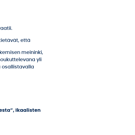
aatii.
tietävät, että
ekemisen meininki,
houkuttelevana yli
osallistavalla
sta”, Ikaalisten