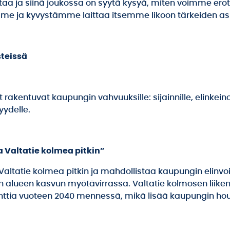
aa ja siinä joukossa on syytä kysyä, miten voimme erot
me ja kyvystämme laittaa itsemme likoon tärkeiden asi
steissä
 rakentuvat kaupungin vahvuuksille: sijainnille, elinkeino
yydelle.
 Valtatie kolmea pitkin”
n Valtatie kolmea pitkin ja mahdollistaa kaupungin elinv
 alueen kasvun myötävirrassa. Valtatie kolmosen liik
nttia vuoteen 2040 mennessä, mikä lisää kaupungin hou