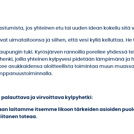
astumista, jos yhteinen etu tai uuden idean kokeilu sitä v
vat uimataitoonsa ja siihen, että vesi kyllä kelluttaa. He 
kaupungin tuki. Kyrösjärven rannoilla poreilee yhdessä t
ohenki, joilla yhteinen kylpyvesi pidetään lämpimänä ja 
kee asukkaidensa aloitteellista toimintaa muun muassa 
kumppanuustoiminnalla.
 palauttava ja virvoittava kylpyhetki:
an laitamme itsemme likoon tärkeiden asioiden puole
iitanen toteaa.