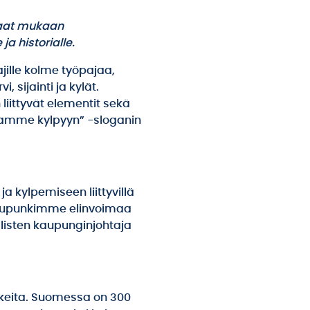
kkaat mukaan
ja historialle.
jille kolme työpajaa,
, sijainti ja kylät.
 liittyvät elementit sekä
ssamme kylpyyn” -sloganin
 kylpemiseen liittyvillä
ä kaupunkimme elinvoimaa
aalisten kaupunginjohtaja
keita. Suomessa on 300