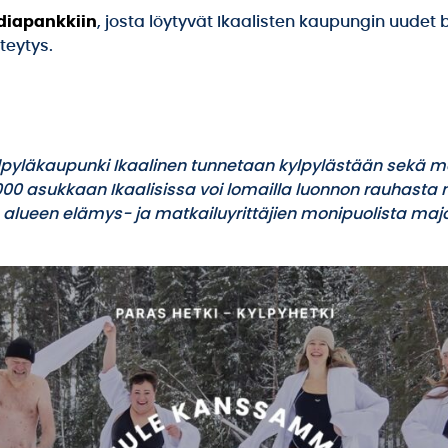
ediapankkiin
, josta löytyvät Ikaalisten kaupungin uudet 
teytys.
kylpyläkaupunki Ikaalinen tunnetaan kylpylästään sekä m
0 asukkaan Ikaalisissa voi lomailla luonnon rauhasta na
alueen elämys- ja matkailuyrittäjien monipuolista majo