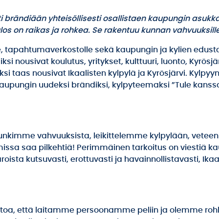
ti brändiään yhteisöllisesti osallistaen kaupungin asu
os on raikas ja rohkea. Se rakentuu kunnan vahvuuksille 
lle, tapahtumaverkostolle sekä kaupungin ja kylien edusta
si nousivat koulutus, yritykset, kulttuuri, luonto, Kyrösjärvi
si taas nousivat Ikaalisten kylpylä ja Kyrösjärvi. Kylpyyn
t kaupungin uudeksi brändiksi, kylpyteemaksi ”Tule kan
imme vahvuuksista, leikittelemme kylpylään, veteen ja
ulmissa saa pilkehtiä! Perimmäinen tarkoitus on viesti
roista kutsuvasti, erottuvasti ja havainnollistavasti, Ik
oa, että laitamme persoonamme peliin ja olemme roh