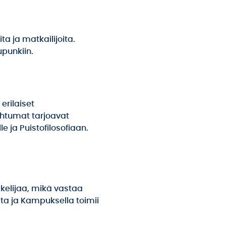
ta ja matkailijoita.
upunkiin.
erilaiset
ahtumat tarjoavat
 ja Puistofilosofiaan.
skelijaa, mikä vastaa
ta ja Kampuksella toimii