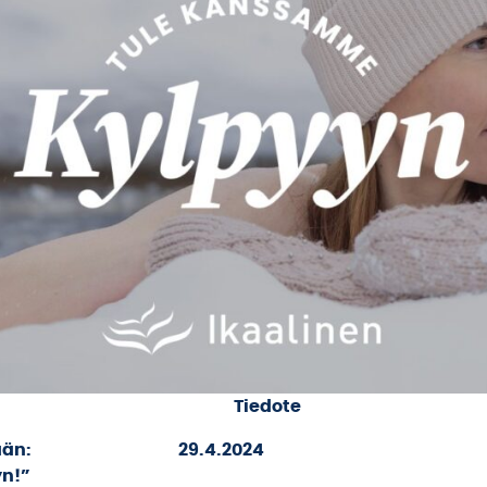
Tiedote
ään:
29.4.2024
n!”