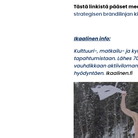
Tästä linkistä pääset m
strategisen brändilinjan ki
Ikaalinen info:
Kulttuuri-, matkailu- ja 
tapahtumistaan. Lähes 700
vauhdikkaan aktiiviloman 
hyödyntäen.
Ikaalinen.fi