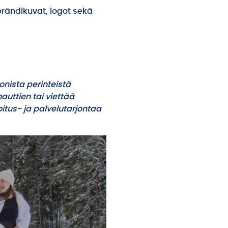
brändikuvat, logot sekä
onista perinteistä
uttien tai viettää
itus- ja palvelutarjontaa