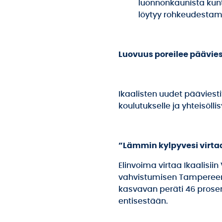
luonnonkaunista kunt
löytyy rohkeudestam
Luovuus poreilee päävie
Ikaalisten uudet pääviestit
koulutukselle ja yhteisöllis
”Lämmin kylpyvesi virtaa
Elinvoima virtaa Ikaalisii
vahvistumisen Tampereen
kasvavan peräti 46 prose
entisestään.