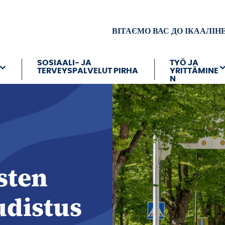
ВІТАЄМО ВАС ДО ІКААЛІН
SOSIAALI- JA
TYÖ JA
TERVEYSPALVELUT PIRHA
YRITTÄMINE
N
sten
distus