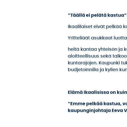
”Täällä ei pelätä kastua”
Ikaalilaiset eivät pelkää k
Yritteliäät asukkaat luotta
heitä kantaa yhteisön ja 
aloitteellisuus sekä talko
kuntarajojen. Kaupunki tu
budjetoinnilla ja kylien 
Elämä Ikaalisissa on kuin
”Emme pelkää kastua, va
kaupunginjohtaja Eeva V