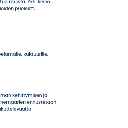
tua muista. Yksi keino
oiden puolest”.
elämälle, kulttuurille,
oiman kehittymisen ja
ennemäärien ennustetaan
kuttelevuutta