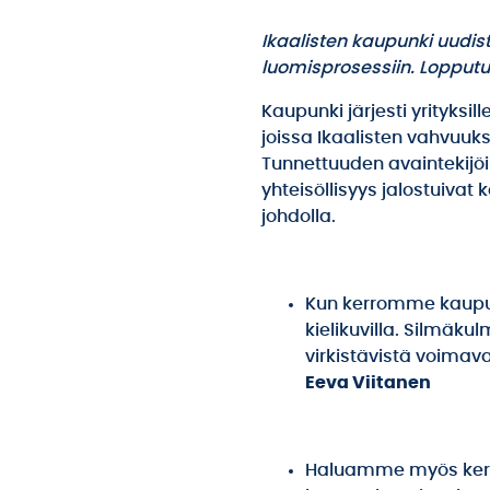
Ikaalisten kaupunki uudis
luomisprosessiin. Lopputul
Kaupunki järjesti yrityksi
joissa Ikaalisten vahvuuksik
Tunnettuuden avaintekijöik
yhteisöllisyys jalostuiva
johdolla.
Kun kerromme kaupunk
kielikuvilla. Silmäk
virkistävistä voimava
Eeva Viitanen
Haluamme myös kert