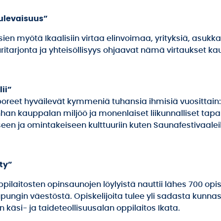
ulevaisuus”
ien myötä Ikaalisiin virtaa elinvoimaa, yrityksiä, asukkai
uritarjonta ja yhteisöllisyys ohjaavat nämä virtaukset ka
ii”
 poreet hyväilevät kymmeniä tuhansia ihmisiä vuosittain: 
an kauppalan miljöö ja monenlaiset liikunnalliset tap
n ja omintakeiseen kulttuuriin kuten Saunafestivaaleille
ty”
ppilaitosten opinsaunojen löylyistä nauttii lähes 700 opi
ngin väestöstä. Opiskelijoita tulee yli sadasta kunnas
käsi- ja taideteollisuusalan oppilaitos Ikata.