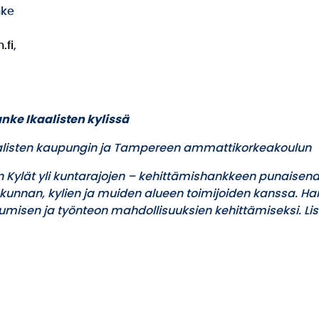
nke
.fi
,
anke Ikaalisten kylissä
kaalisten kaupungin ja Tampereen ammattikorkeakoulun
 Kylät yli kuntarajojen – kehittämishankkeen punaisen
kunnan, kylien ja muiden alueen toimijoiden kanssa. H
isen ja työnteon mahdollisuuksien kehittämiseksi. Li