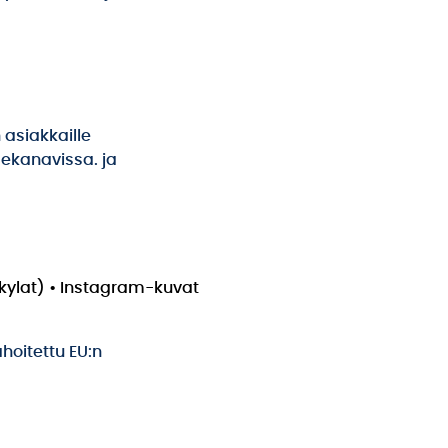
 asiakkaille
mekanavissa. ja
_kylat) • Instagram-kuvat
ahoitettu EU:n