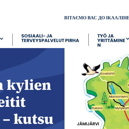
ВІТАЄМО ВАС ДО ІКААЛІН
SOSIAALI- JA
TYÖ JA
TERVEYSPALVELUT PIRHA
YRITTÄMINE
N
n kylien
itit
 – kutsu