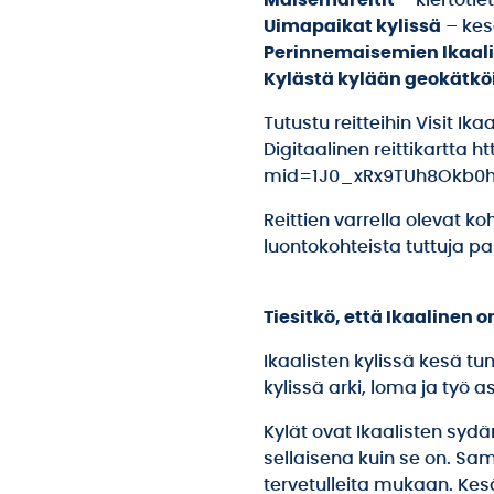
Maisemareitit
– kiertotie
Uimapaikat kylissä
– kes
Perinnemaisemien Ikaal
Kylästä kylään geokätköi
Tutustu reitteihin Visit Ika
Digitaalinen reittikartt
mid=1J0_xRx9TUh8Okb0h
Reittien varrella olevat k
luontokohteista tuttuja pal
Tiesitkö, että Ikaalinen 
Ikaalisten kylissä kesä tu
kylissä arki, loma ja työ a
Kylät ovat Ikaalisten sydä
sellaisena kuin se on. Sam
tervetulleita mukaan. Kesä