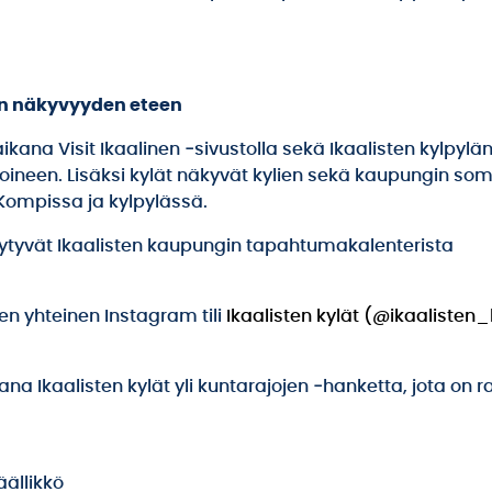
en näkyvyyden eteen
ikana Visit Ikaalinen ‑sivustolla sekä Ikaalisten kylpylän
ttoineen. Lisäksi kylät näkyvät kylien sekä kaupungin so
a Kompissa ja kylpylässä.
ytyvät Ikaalisten kaupungin tapahtumakalenterista
n yhteinen Instagram tili
Ikaalisten kylät (@ikaalisten
ana Ikaalisten kylät yli kuntarajojen ‑hanketta, jota on r
äällikkö