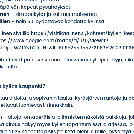
t, joille kannattaa poiketa
äpäivän kepeät pysähdykset
inen
– kimppukylät ja kulttuurimaisemat
llen
– noin 50 löydettävää kohdetta kylissä
alinen sivuilla https://visitikaalinen.fi/kohteet/kylien-kesa
a https://www.google.com/maps/d/u/0/viewer?
TOpqWZTYyb2D_Nk&ll=61.85255955273963%2C23.0936
ohteet ovat pääosin vapaaehtoisvoimin ylläpidettyjä, eik
veluita.
on kylien kaupunki?
ntuu aidolta ja sopivan hitaalta. Kyrösjärven rantoja ja p
settuvat luontevasti rinnakkain.
n – aitoja, omaperäisiä ja ihmisten näköisiä paikkoja, 
a aitous näkyy myös kylien tapahtumissa ja arjessa, joihi
llä 2026 kannattaa siis poiketa pienille teille, pysähtyä 