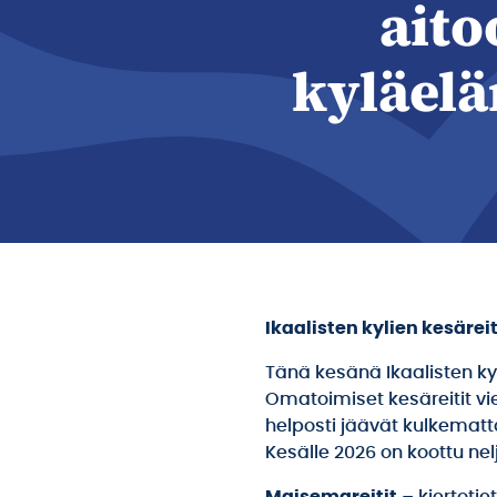
aito
kyläel
Ikaalisten kylien kesärei
Tänä kesänä Ikaalisten kyl
Omatoimiset kesäreitit viev
helposti jäävät kulkematta
Kesälle 2026 on koottu nelj