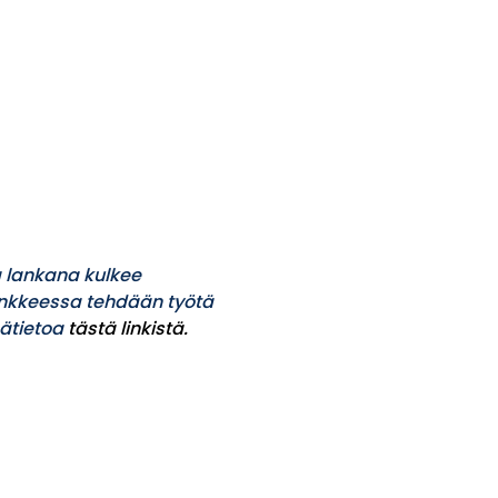
a lankana kulkee
ankkeessa tehdään työtä
sätietoa
tästä linkistä.