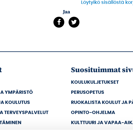
Löytyikö sisällöstä ko
Jaa
t
Suosituimmat siv
KOULUKULJETUKSET
JA YMPÄRISTÖ
PERUSOPETUS
JA KOULUTUS
RUOKALISTA KOULUT JA 
JA TERVEYSPALVELUT
OPINTO-OHJELMA
TTÄMINEN
KULTTUURI JA VAPAA-AI
JA VAPAA-AIKA