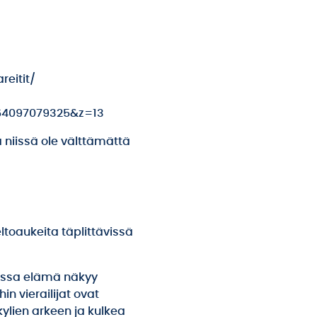
reitit/
4097079325&z=13
ä niissä ole välttämättä
eltoaukeita täplittävissä
joissa elämä näkyy
n vierailijat ovat
kylien arkeen ja kulkea