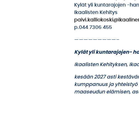
Kylät yli kuntarajojen -ha
Ikaalisten Kehitys
paivi.kalliokoski@ikaalinen
p.044 7306 455
—————————–
Kylät yli kuntarajojen- h
Ikaalisten Kehityksen, I
kesään 2027 asti kestävän
kumppanuus ja yhteistyö 
maaseudun elämisen, asum