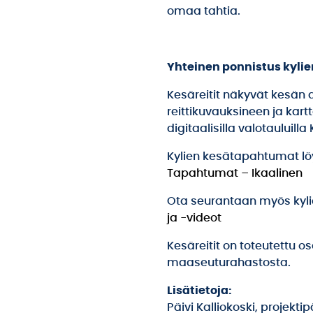
omaa tahtia.
Yhteinen ponnistus kyli
Kesäreitit näkyvät kesän a
reittikuvauksineen ja kar
digitaalisilla valotauluill
Kylien kesätapahtumat lö
Tapahtumat – Ikaalinen
Ota seurantaan myös kylie
ja -videot
Kesäreitit on toteutettu os
maaseuturahastosta.
Lisätietoja:
Päivi Kalliokoski, projektip