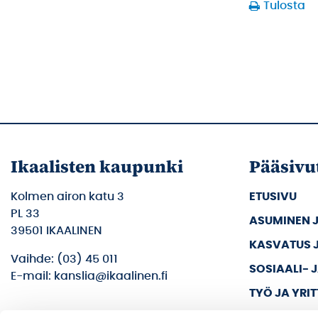
Tulosta
Ikaalisten kaupunki
Pääsivu
Kolmen airon katu 3
ETUSIVU
PL 33
ASUMINEN 
39501 IKAALINEN
KASVATUS 
Vaihde: (03) 45 011
SOSIAALI- 
E-mail: kanslia@ikaalinen.fi
TYÖ JA YRI
KULTTUURI 