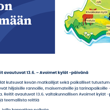
on
ämään
tit avautuvat 13.6. – Avoimet kylät -päivänä
ät kutsuvat kesän matkailijat sekä paikalliset tutustuma
ät hiljaisille rannoille, maisemateille ja tarinapaikoille 
. Reitit avautuvat 13.6. valtakunnallisen Avoimet kylät
ä teemallista reittiä